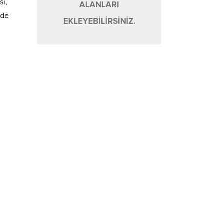
sı,
ALANLARI
nde
EKLEYEBİLİRSİNİZ.