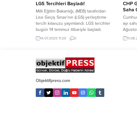
LGS Tercihleri Başladı!
CHP G
Saha Ç
Milli Eğitim Bakanlığı, (MEB) tarafından
Lise Geçiş Sınav’nın (LGS) yerleştirme
Cumhuri
tercih kılavuzu yayımlandı. LGS tercihler
ayı sah
bugün 14 temmuz itibariyle başladı.
Ağustos
Adaylar tercih sürecinde aynı okul
Şanlıur
14.07.2025 11:20
0
11.08.
türünden en fazla üç kurumu tercih
heyet g
edebilecek. Adaylar yerel yerleştirme
Partisi
tercihlerinde bulunurken, ilk 3 okulu kayıt
(yarın) 
alanından tercih etmekle birlikte
oluşan 
toplamda en fazla 5 okul...
Milletve
iki gün
Objektifpress.com