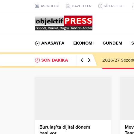
ASTROLOJİ
GAZETELER
SİTENE EKLE
ANASAYFA
EKONOMİ
GÜNDEM
S
SON DAKİKA
Haliliye Beledi
Burulaş’ta dijital dönem
Mevs
başlıyor
Taş