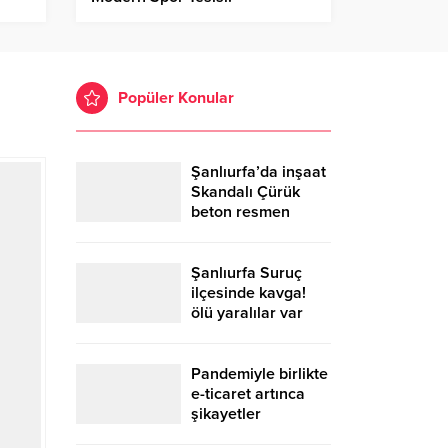
Popüler Konular
Şanlıurfa’da inşaat
Skandalı Çürük
beton resmen
belgelendi
Şanlıurfa Suruç
ilçesinde kavga!
ölü yaralılar var
Pandemiyle birlikte
e-ticaret artınca
şikayetler
de katlandı