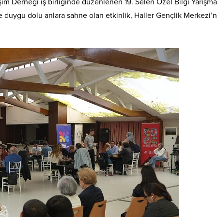
şim Derneği iş birliğinde düzenlenen 19. Selen Özel Bilgi Yarışma
e duygu dolu anlara sahne olan etkinlik, Haller Gençlik Merkezi’