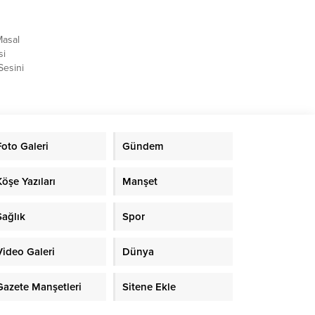
Masal
si
Sesini
le,
şturdu.
ik
san
melli
Foto Galeri
Gündem
. 6-8
Köşe Yazıları
Manşet
Sağlık
Spor
Video Galeri
Dünya
Gazete Manşetleri
Sitene Ekle