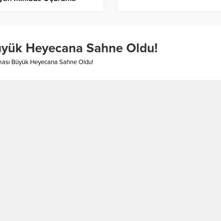
rlandı! Ortalık Can
arına Döndü!
Büyük Heyecana Sahne Oldu!
ışması Büyük Heyecana Sahne Oldu!