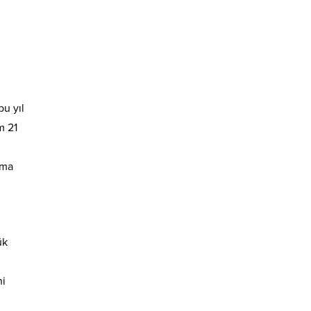
bu yıl
m 21
şma
ük
ni