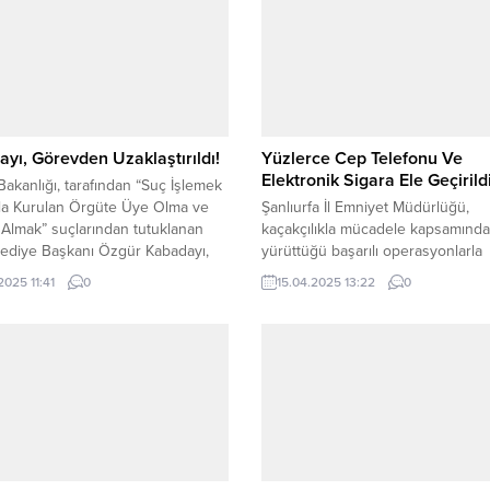
yı, Görevden Uzaklaştırıldı!
Yüzlerce Cep Telefonu Ve
Elektronik Sigara Ele Geçirildi
i Bakanlığı, tarafından “Suç İşlemek
la Kurulan Örgüte Üye Olma ve
Şanlıurfa İl Emniyet Müdürlüğü,
Almak” suçlarından tutuklanan
kaçakçılıkla mücadele kapsamında
lediye Başkanı Özgür Kabadayı,
yürüttüğü başarılı operasyonlarla
n uzaklaştırıldı. Bakanlık, Şile
suçlulara göz açtırmıyor. Kaçakçılı
2025 11:41
0
15.04.2025 13:22
0
ye Başkanı Kabadayı’nın görevden
Organize Suçlarla Mücadele (KOM
ırılmasıyla ilgili şu ifadeleri
Müdürlüğü ekipleri tarafından 5607
ı; “Şile Belediye Başkanı Özgür
Kaçakçılıkla Mücadele Kanunu
ı hakkında ‘suç işlemek amacıyla
kapsamında gerçekleştirilen iki ayr
 örgüte üye olma ve rüşvet almak’
operasyonda, büyük miktarda gü
ndan soruşturma...
kaçağı ürün ele geçirildi.
Operasyonlarda: 194 adet gümrük
cep telefonu, 1095 adet gümrük...