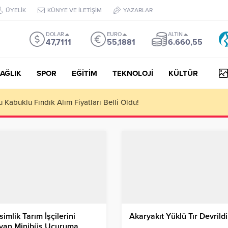
ÜYELİK
KÜNYE VE İLETİŞİM
YAZARLAR
DOLAR
EURO
ALTIN
47,7111
55,1881
6.660,55
AĞLIK
SPOR
EĞİTİM
TEKNOLOJİ
KÜLTÜR
yesi Her Gün 4 Bin 898 Kişiye Sıcak Yemek Ulaştırıyor!
imlik Tarım İşçilerini
Akaryakıt Yüklü Tır Devrildi
ıyan Minibüs Uçuruma