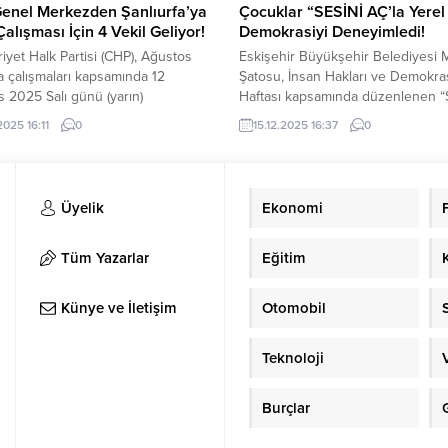
enel Merkezden Şanlıurfa’ya
Çocuklar “SESİNİ AÇ’la Yerel
alışması İçin 4 Vekil Geliyor!
Demokrasiyi Deneyimledi!
yet Halk Partisi (CHP), Ağustos
Eskişehir Büyükşehir Belediyesi 
a çalışmaları kapsamında 12
Şatosu, İnsan Hakları ve Demokra
 2025 Salı günü (yarın)
Haftası kapsamında düzenlenen “
fa’ya 4 milletvekilinden oluşan bir
Aç!” adlı hak ve değerler atölyesiy
2025 16:11
0
15.12.2025 16:37
0
önderiyor. Cumhuriyet Halk
çocukları yerel demokrasiyle bulu
 (CHP), 12 Ağustos 2025 Salı günü
Etkinlikte, yerel demokrasinin min
Şanlıurfa’ya 4 milletvekilinden
kahramanları bir araya gelerek in
bir heyet göndereceğini açıkladı.
haklarını ve katılım hakkını oyun te
Üyelik
Ekonomi
killeri, 12-13 Ağustos tarihlerinde
etkinliklerle öğrenme fırsatı buldu
 boyunca hem kırsal ilçelerde...
yaş arası çocuklara yönelik olarak
gerçekleştirilen ve...
Tüm Yazarlar
Eğitim
Künye ve İletişim
Otomobil
Teknoloji
Burçlar