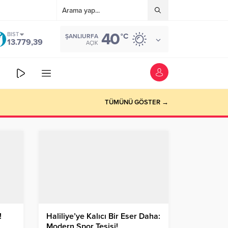
40
BIST
°C
ŞANLIURFA
13.779,39
AÇIK
TÜMÜNÜ GÖSTER →
!
Haliliye’ye Kalıcı Bir Eser Daha:
Modern Spor Tesisi!