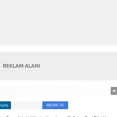
REKLAM ALANI
A
+
ABONE OL
aylaş