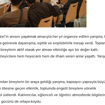
l’in anısını yaşatmak amacıyla her yıl organize edilen yarışma, 
a getirerek dayanışma, eşitlik ve erişilebilirlik mesajı verdi. Topla
reylerin aktif olarak yer alması etkinliğe ayrı bir değer kattı.
n izleyicilere hem heyecanlı hem de ilham veren anlar yaşattı. Yarı
ndan bireylerin bir araya geldiği yarışma, kapsayıcı yapısıyla büy
ın ötesine geçen etkinlik, toplumda engelli bireylere yönelik
ol üstlendi. Katılımcılar, eğlenceli ve öğretici atmosferde bilgileri
n gücünü de ortaya koydu.