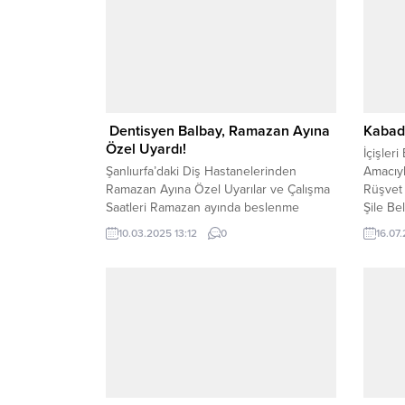
Dentisyen Balbay, Ramazan Ayına
Kabada
Özel Uyardı!
İçişler
Şanlıurfa’daki Diş Hastanelerinden
Amacıy
Ramazan Ayına Özel Uyarılar ve Çalışma
Rüşvet 
Saatleri Ramazan ayında beslenme
Şile Be
düzeninin değişmesi ve uzun saatler
görevde
10.03.2025 13:12
0
16.07.
boyunca aç kalınması, ağız ve diş
Beledi
sağlığını daha da önemli hale getiriyor.
uzaklaşt
Uzmanlar, bu süreçte diş bakımına ekstra
kulland
özen gösterilmesi gerektiğini
Kabaday
vurgularken, Şanlıurfa’daki diş
kurulan
hastaneleri de Ramazan ayına özel
suçları
çalışma saatlerini duyurdu....