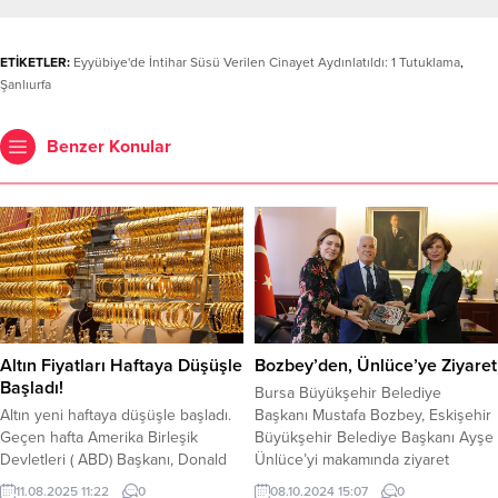
ETİKETLER:
Eyyübiye'de İntihar Süsü Verilen Cinayet Aydınlatıldı: 1 Tutuklama
,
Şanlıurfa
Benzer Konular
Altın Fiyatları Haftaya Düşüşle
Bozbey’den, Ünlüce’ye Ziyaret
Başladı!
Bursa Büyükşehir Belediye
Altın yeni haftaya düşüşle başladı.
Başkanı Mustafa Bozbey, Eskişehir
Geçen hafta Amerika Birleşik
Büyükşehir Belediye Başkanı Ayşe
Devletleri ( ABD) Başkanı, Donald
Ünlüce’yi makamında ziyaret
Trump’ın ithalatta külçe altına
ederek yeni görevinde başarılar
11.08.2025 11:22
0
08.10.2024 15:07
0