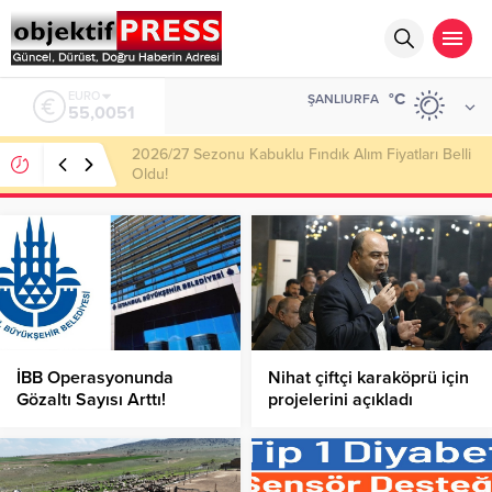
ALTIN
°C
ŞANLIURFA
6.584,66
Haliliye Belediyesi Her Gün 4 Bin 898 Kişiye Sıcak
Yemek Ulaştırıyor!
İBB Operasyonunda
Nihat çiftçi karaköprü için
Gözaltı Sayısı Arttı!
projelerini açıkladı