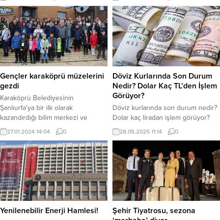
uygulanacak gümrük tarifesini
diledi. Bozbey’e eşi Seden Bozbey
duyurmasının ardından rekor
de eşlik etti. Göreve başlamasının
seviyelere ulaşan altın fiyatları
ardından birçok tebrik ve hayırlı
haftanın ilk gününde geriledi. Altın
olsun ziyareti alan Başkan Ünlüce,
yeni haftaya düşüşle başladı. ABD
Bozbey ve eşini makamında
faiz politikaları, Dolar/TL kurundaki
ağırlayarak nazik ziyaretlerinden
değişim, Küresel enflasyon
dolayı teşekkürlerini sundu. Samimi
beklentileri gibi etkenlerin olması
bir...
Gençler karaköprü müzelerini
Döviz Kurlarında Son Durum
altının...
gezdi
Nedir? Dolar Kaç TL’den İşlem
Görüyor?
Karaköprü Belediyesinin
Şanlıurfa’ya bir ilk olarak
Döviz kurlarında son durum nedir?
kazandırdığı bilim merkezi ve
Dolar kaç liradan işlem görüyor?
müzeler ziyaretçilerini ağırlarken,
Euro ne kadar oldu? İşte detaylar…
27.01.2024 14:04
0
28.05.2025 11:14
0
başka şehirlerden gelen
Ticaret savaşlarının etkisiyle döviz
ziyaretçilerin de ilgisini çekiyor.
kurları yükselişini sürdürüyor.
Karaköprü Belediye Başkanı Metin
Uluslararası risklerin artmasıyla
Baydilli’nin Şanlıurfa’da bir ilk olarak
birlikte dolar güçlenmeye devam
ilçeye kazandırdığı Battani Uzay ve
ediyor. Bugün güne 38.85 TL’den
Havacılık Bilim Merkezi, Müslüm
işlem görmeye başlayan dolar, saat
Gürses Müzesi ile Sinema ve Basın
11.12 itibariyle 39.05 TL’den işlem
Müzesi ziyaretçilerini ağırlamaya
görüyor. Euro güne 44.19 TL’den...
Yenilenebilir Enerji Hamlesi!
Şehir Tiyatrosu, sezona
devam ediyor. Özellikle...