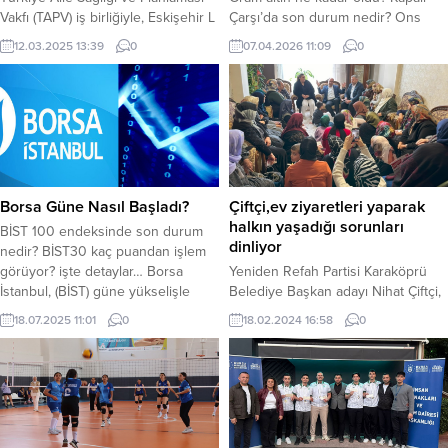
Vakfı (TAPV) iş birliğiyle, Eskişehir L
Çarşı’da son durum nedir? Ons
Tipi Kapalı Ceza İnfaz Kurumunda
altın kaç Dolar? Haftanın ikici işlem
12.03.2025 13:39
0
07.04.2026 11:09
0
bulunan hükümlü kadınlara, “Kadın
gününde gözde yatırım
Sağlığı Eğitim Programı”
araçlarından altın, hareketli bir seyir
düzenlendi. Eğitimleri tamamlayan
izliyor. Altın fiyatları güne yatay
kadınlara sertifikaları Cumhuriyet
seyirle başladı. Küresel ekonomik
Başsavcısı Üzeyir Karakülah ve
gelişmeler altın fiyatlarını
Genel SekreterVekili M. Recai Erdir
etkilemeye devam ediyor. Gram...
tarafından verildi. 2008 yılında
kurulan ve kadına yönelik...
Borsa Güne Nasıl Başladı?
Çiftçi,ev ziyaretleri yaparak
halkın yaşadığı sorunları
BİST 100 endeksinde son durum
dinliyor
nedir? BİST30 kaç puandan işlem
görüyor? işte detaylar… Borsa
Yeniden Refah Partisi Karaköprü
İstanbul, (BİST) güne yükselişle
Belediye Başkan adayı Nihat Çiftçi,
başladı. Borsa da yabancı
ev ziyaretleri yaparak halkın
18.07.2025 11:01
0
18.02.2024 16:58
0
yatırımcıların alım pozisyonunda
yaşadığı sorunları dinliyor, çözüm
işlemlere başlamasıyla birlik
önerilerini anlatıyor. Yerel seçim
endekslerde pozitif hareketlilik
çalışmaları kapsamında saha
başladı. Dün günü 10.370 puandan
ziyaretlerini sürdüren Yeniden
kapatan BİST100 endeksi bugün
Refah Partisi Karaköprü Belediye
10.381 puandan işlem görmeye
Başkan adayı Nihat Çiftçi, hane