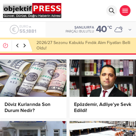
40
ALTIN
°C
ŞANLIURFA
6.660,55
PARÇALI BULUTLU
Haliliye Belediyesi Her Gün 4 Bin 898 Kişiye Sıcak
Yemek Ulaştırıyor!
Döviz Kurlarında Son
Epözdemir, Adliye’ye Sevk
Durum Nedir?
Edildi!