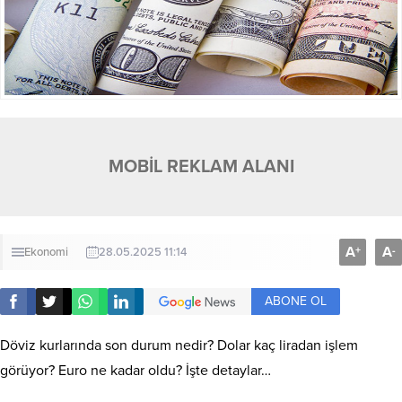
MOBİL REKLAM ALANI
A
A
+
-
Ekonomi
28.05.2025 11:14
ABONE OL
Döviz kurlarında son durum nedir? Dolar kaç liradan işlem
görüyor? Euro ne kadar oldu? İşte detaylar…