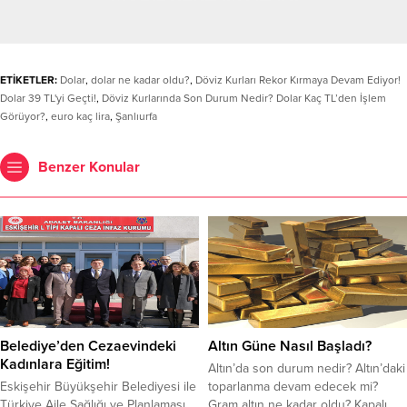
ETİKETLER:
Dolar
,
dolar ne kadar oldu?
,
Döviz Kurları Rekor Kırmaya Devam Ediyor!
Dolar 39 TL'yi Geçti!
,
Döviz Kurlarında Son Durum Nedir? Dolar Kaç TL’den İşlem
Görüyor?
,
euro kaç lira
,
Şanlıurfa
Benzer Konular
Belediye’den Cezaevindeki
Altın Güne Nasıl Başladı?
Kadınlara Eğitim!
Altın’da son durum nedir? Altın’daki
Eskişehir Büyükşehir Belediyesi ile
toparlanma devam edecek mi?
Türkiye Aile Sağlığı ve Planlaması
Gram altın ne kadar oldu? Kapalı