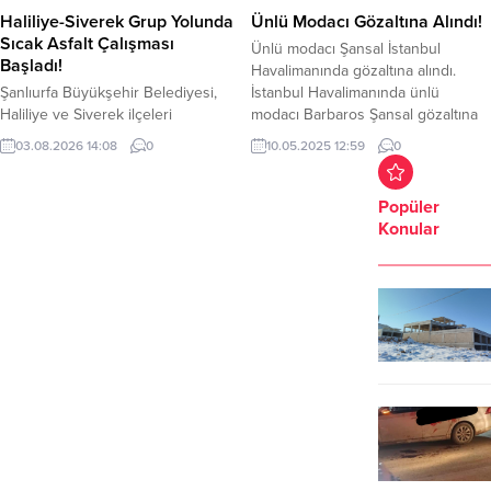
Prof. Dr. Uzunköy, erken tanı...
Haliliye-Siverek Grup Yolunda
Ünlü Modacı Gözaltına Alındı!
Sıcak Asfalt Çalışması
Ünlü modacı Şansal İstanbul
Başladı!
Havalimanında gözaltına alındı.
Şanlıurfa Büyükşehir Belediyesi,
İstanbul Havalimanında ünlü
Haliliye ve Siverek ilçeleri
modacı Barbaros Şansal gözaltına
arasındaki toplam 29 kilometrelik
alındı. Gözaltı haberini Şansal,
03.08.2026 14:08
0
10.05.2025 12:59
0
grup yolunu sıcak asfaltla
sosyal medya hesabından duyurdu.
yenileyerek, daha güvenli ve
Şansal’ın neden gözaltına alındığı
konforlu ulaşıma kazandırıyor.
henüz bilinmiyor. Şansal’ın sosyal
Popüler
Şanlıurfa Büyükşehir Belediye
medya paylaşımı şu şekilde; YAZI
Konular
Başkanı Mehmet Kasım Gülpınar’ın
ARASI REKLAM ALANI
göreve başlamasının ardından
kırsal mahallelerde başlatılan sıcak
asfalt seferberliği kapsamında,
ulaşım altyapısını güçlendirmeye
yönelik yatırımlar aralıksız devam
ediyor. Bu kapsamda Kırsal...