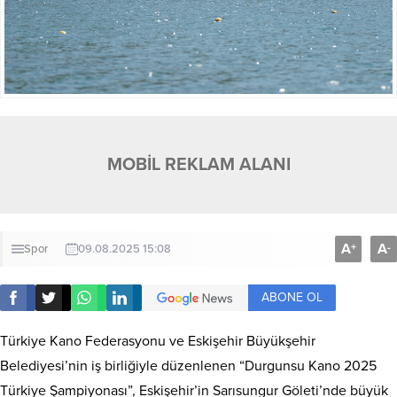
MOBİL REKLAM ALANI
A
A
+
-
Spor
09.08.2025 15:08
ABONE OL
Türkiye Kano Federasyonu ve Eskişehir Büyükşehir
Belediyesi’nin iş birliğiyle düzenlenen “Durgunsu Kano 2025
Türkiye Şampiyonası”, Eskişehir’in Sarısungur Göleti’nde büyük