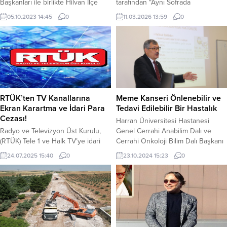
Başkanları ile birlikte Hilvan İlçe
tarafından “Aynı Sofrada
Sağlık Müdürlüğü, Hilvan Şehit Halit
Buluşuyoruz” ana fikriyle
05.10.2023 14:45
0
11.03.2026 13:59
0
Şiltak Devlet Hastanesi, Hilvan 1
düzenledikleri Kampüs programına
no’lu Aile sağlığı merkezi, Hilvan 6
katılarak gençlerle bir araya geldi.
no’lu Aile sağlığı merkezini ziyaret
Vali Şıldak, programa katılarak
etti. Hilvan İlçe Sağlık Müdürü Dr.
sporcular ve gençlik merkezlerinde
Recai Ölmez ve Hilvan Şehit Halit
aktif çalışan gençlerle birlikte iftar
Şiltak Devlet Hastanesi Başhekimi...
yaptı. Vali Şıldak, iftar programında
gençlere verilen önemin altını
çizerek gençlerin kendilerini en
RTÜK’ten TV Kanallarına
Meme Kanseri Önlenebilir ve
iyi...
Ekran Karartma ve İdari Para
Tedavi Edilebilir Bir Hastalık
Cezası!
Harran Üniversitesi Hastanesi
Radyo ve Televizyon Üst Kurulu,
Genel Cerrahi Anabilim Dalı ve
(RTÜK) Tele 1 ve Halk TV’ye idari
Cerrahi Onkoloji Bilim Dalı Başkanı
para cezası ile ekran karartma
Prof. Dr. Ali Uzunköy, 1-31 Ekim
24.07.2025 15:40
0
23.10.2024 15:23
0
cezası verdi. RTÜK, Tele 1 ve Halk
Meme Kanseri Farkındalık Ayı
TV’ye idari para cezası verdiğini
kapsamında yaptığı açıklamada,
açıkladı. Ayrıca Tele 1’e 5 gün ekran
meme kanserinin önlenebilir ve
karartma cezası verdi. RTÜK, Halk
tedavi edilebilir bir hastalık
TV’ye yüzde 3 idari para cezası
olduğunu vurguladı. Türkiye’de her
verirken Tele 1’e...
10 kadından birinin meme
kanserine yakalandığını belirten