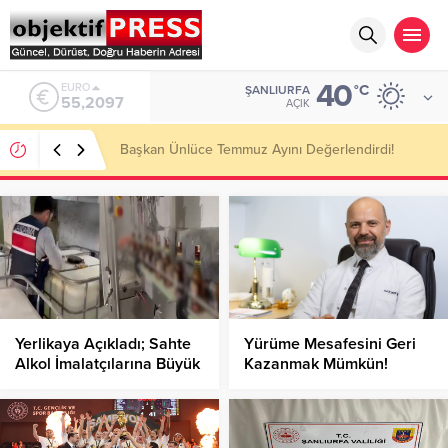
40
ALTIN
°C
ŞANLIURFA
6.680,93
AÇIK
Şanlıurfa’nın Vox Humanis Korosu Dünya Birincisi
Oldu!
Yerlikaya Açıkladı; Sahte
Yürüme Mesafesini Geri
Alkol İmalatçılarına Büyük
Kazanmak Mümkün!
Darbe!