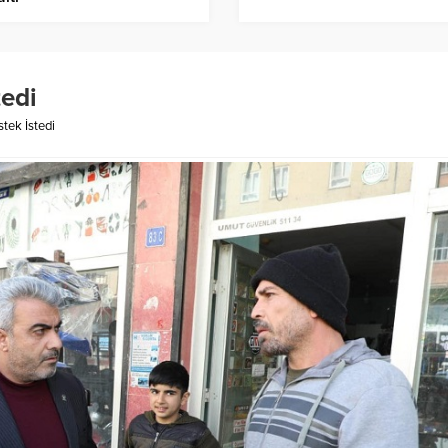
tedi
stek İstedi