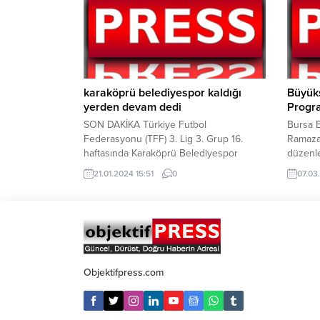
desteklenmeye hak kazandı. Teknolojinin
kalites
hızla geliştiği günümüzde, özellikle
program
sağlık, bilim, sanayi ve savunma
işletme 
gibisektörlerde çalışan bireyler ciddi
düzenle
oranda radyasyona maruz kalıyor. Bu...
yoğun..
karaköprü belediyespor kaldığı
Büyük
yerden devam dedi
Progr
SON DAKİKA Türkiye Futbol
Bursa B
Federasyonu (TFF) 3. Lig 3. Grup 16.
Ramazan
haftasında Karaköprü Belediyespor
düzenl
sahasında Fatsa Belediyespor ile 1-0
Program
21.01.2024 15:51
0
07.03
yenerek sezonun 2. Yarısının ilk
Gülses
galibiyetini aldı. Türkiye Futbol
gibi is
Federasyonu (TFF) 3. Lig’de 16. Haftada
Bursalı
Karaköprü Belediyespor Faruk Çelik spor
Paylaş
Kompleksinde Fatsa Belediyespor karşı
olan Ra
karşıya geldi. Kırmızı Siyahlı ekip Fatsa
tarafın
Belediyespor’u...
Bursa’d
Objektifpress.com
farklı n
sofralar