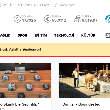
ÜYELİK
KÜNYE VE İLETİŞİM
YAZARLAR
DOLAR
EURO
ALTIN
47,7025
55,0112
6.519,97
AĞLIK
SPOR
EĞİTİM
TEKNOLOJİ
KÜLTÜR
 III Kapsamında 634,3 Milyon Lira Hibe Ödemesi Yapıldı!
lo Skunk Ele Geçirildi: 1
Damızlık Boğa desteği
ltı