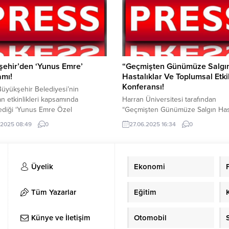
ini yükseltmeyi hedefliyor. Eğitim
heyetle birlikte Şanlıurfa Valisi Has
ları kapsamında, çok sayıda
sahibinin katıldığı toplantılar
ndi. Fotoğraflarda, katılımcıların
.
şehir’den ‘Yunus Emre’
“Geçmişten Günümüze Salgı
amı!
Hastalıklar Ve Toplumsal Etki
Konferansı!
üyükşehir Belediyesi’nin
 etkinlikleri kapsamında
Harran Üniversitesi tarafından
ediği ‘Yunus Emre Özel
“Geçmişten Günümüze Salgın Hast
ı’nda Yetkin Dikinciler, Melihat
ve Toplumsal Etkileri” konulu bir
.2025 08:49
0
27.06.2025 16:34
0
, Hakan Aysev ve Ayfer Vardar
konferans düzenlendi. Türkiye ge
imler, sahne performanslarıyla
üniversitelerde gerçekleştirilen Bi
lara unutulmaz anlar yaşattı.
İletişim Ofisi çerçevesindeki Bilim
manın ve yardımlaşmanın simgesi
programı kapsamında yapılan etkin
Üyelik
Ekonomi
mazan ayı, Büyükşehir Belediyesi
önemli bilimsel buluşmaya ev sahi
dan hazırlanan programlarla
yaptı. 11 Nisan Kadın Kültür ve Eği
a dolu dolu yaşanıyor. Kentin
Merkezi’nde düzenlenen konfera
Tüm Yazarlar
Eğitim
oktalarında kurulan iftar
Şanlıurfa Büyükşehir Belediyesi K
ında...
Aile Hizmetleri...
Künye ve İletişim
Otomobil