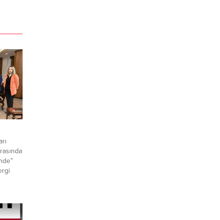
arı
arasında
ende”
ergi
lıurfa
li
lanan
 Dairesi
deki