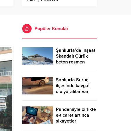
Popüler Konular
Şanlıurfa’da inşaat
Skandalı Çürük
beton resmen
belgelendi
Şanlıurfa Suruç
ilçesinde kavga!
ölü yaralılar var
Pandemiyle birlikte
e-ticaret artınca
şikayetler
de katlandı