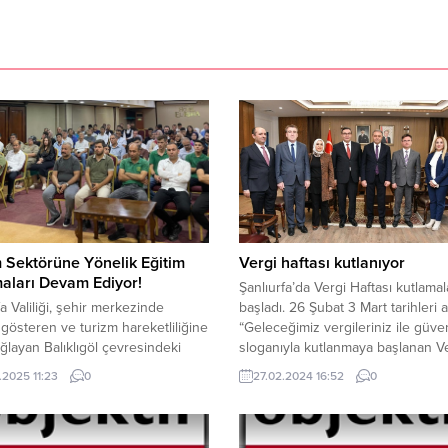
 Sektörüne Yönelik Eğitim
Vergi haftası kutlanıyor
aları Devam Ediyor!
Şanlıurfa’da Vergi Haftası kutlamal
fa Valiliği, şehir merkezinde
başladı. 26 Şubat 3 Mart tarihleri 
t gösteren ve turizm hareketliliğine
“Geleceğimiz vergileriniz ile güv
ağlayan Balıklıgöl çevresindeki
sloganıyla kutlanmaya başlanan V
etimi ve satış yapan işletmelere
Haftası etkinlikleri kapsamında Şan
.2025 11:23
0
27.02.2024 16:52
0
 eğitim çalışmalarını sürdürüyor.
Vergi Dairesi Başkanlığı heyeti, Va
san Şıldak’ın öncülüğünde
Hasan Şıldak’i ziyaret etti. 35. kut
eştirilen bu çalışmalar,
Vergi haftası münasebeti ile Vergi
lerin hizmet standartlarını ve
Başkanı Seyit TEKİN ve beraberin