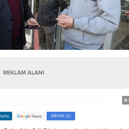
REKLAM ALANI
A
+
ABONE OL
aylaş