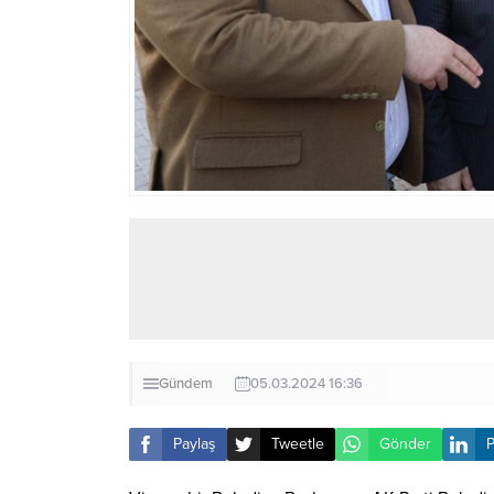
Gündem
05.03.2024 16:36
Paylaş
Tweetle
Gönder
P