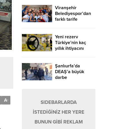
Viranşehir
Belediyespor’dan
farklı tarife
Yeni rezerv
Türkiye’nin kaç
yıllık ihtiyacını
karşılayacak?
Şanlıurfa’da
DEAŞ’a büyük
darbe
A
-
SIDEBARLARDA
İSTEDİĞİNİZ HER YERE
BUNUN GİBİ REKLAM