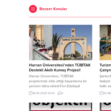
Benzer Konular
Harran Üniversitesi’nden TÜBİTAK
Turizm
Destekli Akıllı Kumaş Projesi!
Çalışm
Harran Üniversitesi, TÜBİTAK
Şanlıur
projelerinde elde ettiği başarılarına bir
faaliye
yenisini daha ekledi.Fen-Edebiyat
katkı s
Fakültesi bünyesinde hazırlanan
gıda ür
18.04.2025 10:43
0
03.08
“Radyasyona Karşı Koruyucu Akıllı
yönelik
KumaşGeliştirilmesi” başlıklı proje,
Vali Ha
Türkiye Bilimsel ve Teknolojik Araştırma
gerçekl
Kurumu (TÜBİTAK)tarafından
işletme