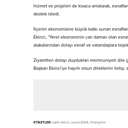
hizmet ve projeleri de kısaca anlatarak, esnafla
destek istedi.
İlçenin ekonomisine büyük katkı sunan esnafların
Ekinci, “Yerel ekonominin can damarı olan esnafl
alakalarından dolayı esnaf ve vatandaşlara teşek
Ziyaretten dolayı duydukları memnuniyeti dile g
Başkan Ekinci’ye hayırlı olsun dileklerini iletip,
ETİKETLER:
salih ekinci
,
seçim2024
,
Viranşehir