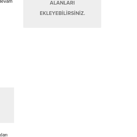
 devam
ALANLARI
EKLEYEBİLİRSİNİZ.
ları