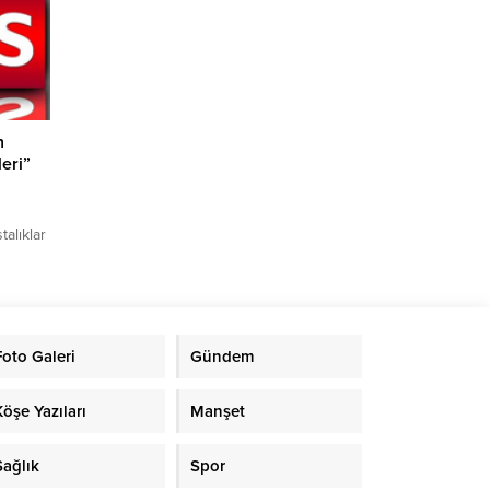
an...
n
leri”
alıklar
nelinde
lim
 Kafe
lik,
Foto Galeri
Gündem
pliği
tim
nsa;
Köşe Yazıları
Manşet
adın ve
Sağlık
Spor