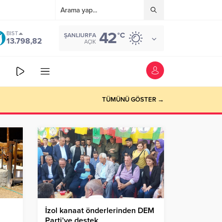
42
BIST
°C
ŞANLIURFA
13.798,82
AÇIK
TÜMÜNÜ GÖSTER →
İzol kanaat önderlerinden DEM
Parti’ye destek