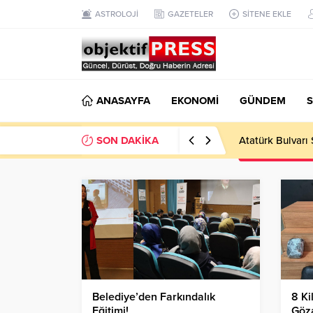
ASTROLOJİ
GAZETELER
SİTENE EKLE
ANASAYFA
EKONOMİ
GÜNDEM
S
SON DAKİKA
Temmuzda IPARD
Belediye’den Farkındalık
8 Ki
Eğitimi!
Göza