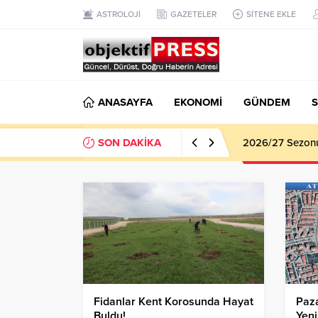
ASTROLOJİ
GAZETELER
SİTENE EKLE
ANASAYFA
EKONOMİ
GÜNDEM
S
SON DAKİKA
Haliliye Beledi
Fidanlar Kent Korosunda Hayat
Paza
Buldu!
Yeni