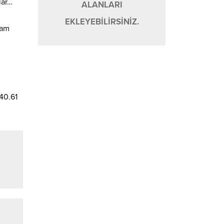
lar…
ALANLARI
EKLEYEBİLİRSİNİZ.
vam
40.61