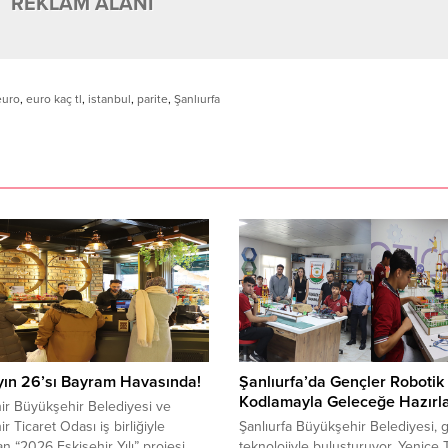
REKLAM ALANI
euro
,
euro kaç tl
,
istanbul
,
parite
,
Şanlıurfa
yın 26’sı Bayram Havasında!
Şanlıurfa’da Gençler Robotik
Kodlamayla Geleceğe Hazırla
ir Büyükşehir Belediyesi ve
r Ticaret Odası iş birliğiyle
Şanlıurfa Büyükşehir Belediyesi, g
lan “2026 Eskişehir Yılı” projesi
teknolojiyle buluşturuyor. Yenice