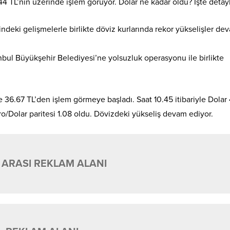
44 TL’nin üzerinde işlem görüyor. Dolar ne kadar oldu? İşte detay
çindeki gelişmelerle birlikte döviz kurlarında rekor yükselişler de
anbul Büyükşehir Belediyesi’ne yolsuzluk operasyonu ile birlikte
36.67 TL’den işlem görmeye başladı. Saat 10.45 itibariyle Dolar 
ro/Dolar paritesi 1.08 oldu. Dövizdeki yükseliş devam ediyor.
 ARASI REKLAM ALANI