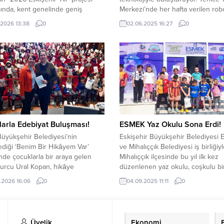
ında, kent genelinde geniş
Merkezi’nde her hafta verilen rob
lı bir indirim kampanyası hayata
kodlama dersleriyle öğrenciler g
.2026 13:38
0
02.06.2025 16:27
0
i. Esnafın gönüllü katılımıyla her
hazırlanıyor. Şanlıurfa Büyükşehir
sı, Eskişehirliler için avantajlı
Belediyesi, gençleri geleceğin
iş gününe dönüşüyor. ​Eskişehir,
mesleklerine hazırlamak amacıyla 
ını “Eskişehir Yılı” olarak
kodlama eğitimlerini sürdürüyor. Ş
en, kentin yerel ekonomisini
Büyükşehir Belediyesi Dış İlişkile
ıracak ve toplumsal dayanışmayı...
Başkanlığı ile Eyyübiye İlçe Milli E
Müdürlüğü iş birliğinde yürütülen
bir eğitim projesi...
arla Edebiyat Buluşması!
ESMEK Yaz Okulu Sona Erdi!
üyükşehir Belediyesi’nin
Eskişehir Büyükşehir Belediyesi
diği ‘Benim Bir Hikâyem Var’
ve Mihalıççık Belediyesi iş birliğiy
nde çocuklarla bir araya gelen
Mihalıççık ilçesinde bu yıl ilk kez
urcu Ural Kopan, hikâye
düzenlenen yaz okulu, coşkulu bir 
lığı üzerine sohbet etti. Kültür,
sona erdi. Futbol, voleybol, hentb
.2026 16:06
0
04.09.2025 11:11
0
e Sosyal İşler Dairesi Başkanlığı
İngilizce olmak üzere dört farklı b
aneler Şube Müdürlüğü tarafından
gerçekleştirilen kurslara, 7-14 yaş
e Kültür Merkezi’nde düzenlenen
grubunda toplam 92 öğrenci katıld
mda, Yazar Burcu Ural Kopan
boyunca çocukların hem sportif 
Üyelik
Ekonomi