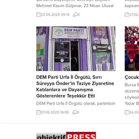
Mehmet Kasım Gülpınar, 23 Nisan Ulusal
kapsam
Egemenlik ve Çocuk Bayramı dolayısıyla
katılım
23.04.2025 09:14
0
27.02
bir mesaj yayımladı. Türkiye Büyük Millet
geçirild
Meclisi’nin 105. kuruluş yıl
ayın 26’
dönümünükutlayan Başkan Gülpınar, 23
alışver
Nisan’ın yalnızca bir tarih değil, milletin
2026 yıl
kendi kaderini belirlediği önemlibir
kutlark
dönüm noktası olduğunu vurguladı.
canland
Şanlıurfa Büyükşehir Belediye Başkanı
Mehmet Kasım Gülpınar,...
DEM Parti Urfa İl Örgütü, Sırrı
Çocukl
Süreyya Önder’in Taziye Ziyaretine
Bursa B
Katılanlara ve Dayanışma
düzenle
Gösterenlere Teşekkür Etti
söyleşi
DEM Parti Urfa İl Örgütü olarak, partimizin
Yazar B
kıymetli milletvekili Sayın Sırrı Süreyya
anlatıcı
07.05.2025 19:05
0
24.03
Önder’in taziye ziyaretine katılarak
Sanat v
bizlerle dayanışma gösteren tüm siyasi
Kütüph
parti temsilcilerine, sivil toplum
Tayyar
kuruluşlarına ve değerli halkımıza en
progra