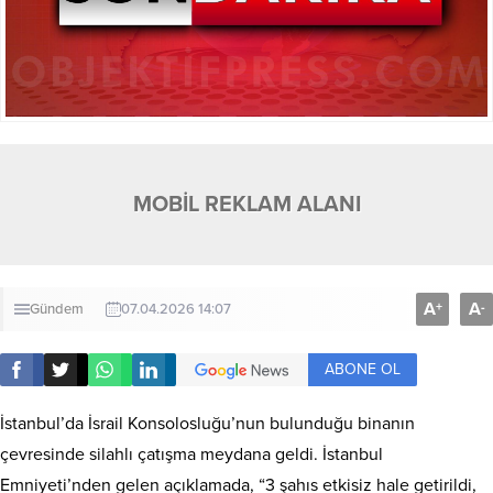
MOBİL REKLAM ALANI
A
A
+
-
Gündem
07.04.2026 14:07
ABONE OL
İstanbul’da İsrail Konsolosluğu’nun bulunduğu binanın
çevresinde silahlı çatışma meydana geldi. İstanbul
Emniyeti’nden gelen açıklamada, “3 şahıs etkisiz hale getirildi,