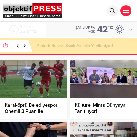
42
ALTIN
°C
ŞANLIURFA
6.519,97
AÇIK
Temmuzda IPARD III Kapsamında 634,3 Milyon Lira
Hibe Ödemesi Yapıldı!
Karaköprü Belediyespor
Kültürel Miras Dünyaya
Önemli 3 Puan İle
Tanıtılıyor!
Yuvasına Döndü!