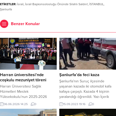
ETİKETLER:
İsrail
,
İsrail Başkonsolosluğu Önünde Silahlı Saldırı!
,
İSTANBUL
,
Şanlıurfa
Benzer Konular
Harran üniversitesi’nde
Şanlıurfa’da feci kaza
coşkulu mezuniyet töreni
Şanlıurfa’nın Suruç ilçesinde
Harran Üniversitesi Sağlık
yaşanan kazada iki otomobil kafa
Hizmetleri Meslek
kafaya çarpıştı. Kazada 4 kişinin
Yüksekokulu’nun 2025-2026
yaralandığı öğrenildi. Yazı İçerik
Eğitim-Öğretim Yılı Mezuniyet
Şanlıurfa’nın Suruç ilçesinde
06.06.2026 14:25
0
15.09.2023 19:16
0
Töreni yoğun katılımla
yaşanan kazada iki otomobil kafa
gerçekleştirildi. Yaklaşık 700
kafaya çarpıştı. Kazada 4 kişinin