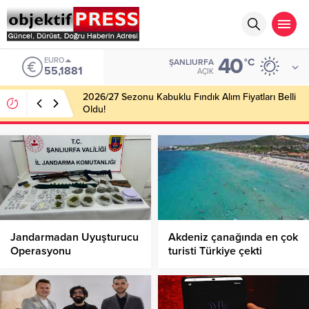
40
EURO
°C
ŞANLIURFA
55,1881
AÇIK
2026/27 Sezonu Kabuklu Fındık Alım Fiyatları Belli
Oldu!
Jandarmadan Uyuşturucu
Akdeniz çanağında en çok
Operasyonu
turisti Türkiye çekti