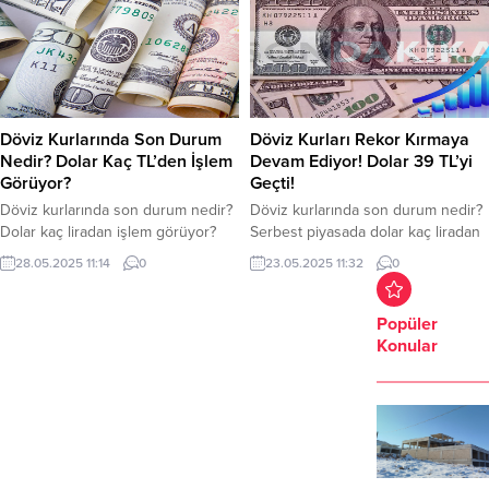
Döviz Kurlarında Son Durum
Döviz Kurları Rekor Kırmaya
Nedir? Dolar Kaç TL’den İşlem
Devam Ediyor! Dolar 39 TL’yi
Görüyor?
Geçti!
Döviz kurlarında son durum nedir?
Döviz kurlarında son durum nedir?
Dolar kaç liradan işlem görüyor?
Serbest piyasada dolar kaç liradan
Euro ne kadar oldu? İşte detaylar…
işlem görüyor? Euro kaç oldu?
28.05.2025 11:14
0
23.05.2025 11:32
0
Ticaret savaşlarının etkisiyle döviz
Döviz kurları yükselişini
kurları yükselişini sürdürüyor.
sürdürüyor. Ticaret savaşlarının
Uluslararası risklerin artmasıyla
etkisiyle döviz kurları yükselişini
Popüler
birlikte dolar güçlenmeye devam
sürdürüyor. Dün dolar 38.91 TL’den
Konular
ediyor. Bugün güne 38.85 TL’den
kapattı. Yeni güne 38.68 TL’den
işlem görmeye başlayan dolar, saat
işlem görmeye başlayan dolar, saat
11.12 itibariyle 39.05 TL’den işlem
11.30 itibariyle 39.03 TL’den işlem
görüyor. Euro güne 44.19 TL’den...
görüyor. Euro dün günü 44.06...