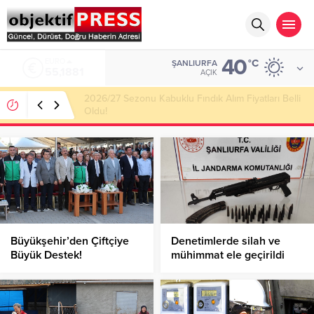
40
ALTIN
°C
ŞANLIURFA
6.660,55
AÇIK
Haliliye Belediyesi Her Gün 4 Bin 898 Kişiye Sıcak
Yemek Ulaştırıyor!
Büyükşehir’den Çiftçiye
Denetimlerde silah ve
Büyük Destek!
mühimmat ele geçirildi