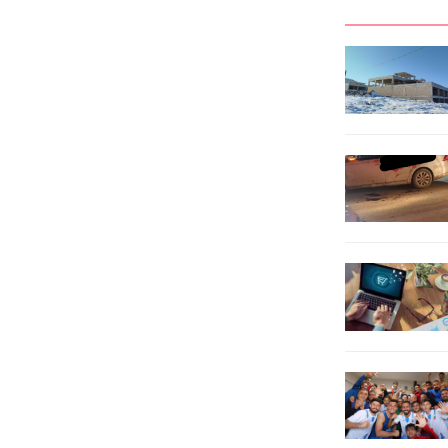
edildi. İtfaiye ekipleri, yangını
hız kazanan çalışmalar, kentin dört
kontrol altına almak için yoğun bir
bir yanından hastaneye kesintisiz
çalışma başlattı. Yaklaşık bir saat
vekonforlu ulaşımı hedefliyor.
süren müdahalenin...
Şanlıurfa’nın sağlık alanındaki en
büyük yatırımı olan 1700 yataklı
Şehir Hastanesi’nin inşaatı
devamederken, Şanlıurfa...