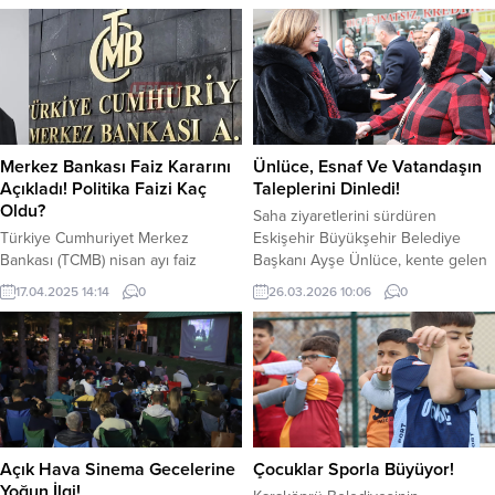
Merkez Bankası Faiz Kararını
Ünlüce, Esnaf Ve Vatandaşın
Açıkladı! Politika Faizi Kaç
Taleplerini Dinledi!
Oldu?
Saha ziyaretlerini sürdüren
Türkiye Cumhuriyet Merkez
Eskişehir Büyükşehir Belediye
Bankası (TCMB) nisan ayı faiz
Başkanı Ayşe Ünlüce, kente gelen
kararını açıkladı. Politika faizi yüzde
Cumhuriyet Halk Partisi Ekonomi
17.04.2025 14:14
0
26.03.2026 10:06
0
kaç oldu? Para Politikası Kurulu
Politikalarından Sorumlu Genel
(PPK), nisan ayı toplantısını Başkan
Başkan Yardımcısı Güldem Atabay
Fatih Karahan başkanlığında yapıldı.
ile birlikte Hamamyolu Caddesi’nde
Başkan Karahan politika faizini
vatandaşlarla bir araya geldi.
açıkladı. Merkez bankası, 350 baz
Başkan Ünlüce ve Güldem
puanlık faiz artırımına gitti. Karahan,
Atabay’a, CHP İl Başkanı Talat Yalaz
politika faizi olan bir hafta vadeli
ve Başkan Danışmanı Ayhan Kavas
repo ihale faiz...
da eşlik etti. Başkan Ünlüce...
Açık Hava Sinema Gecelerine
Çocuklar Sporla Büyüyor!
Yoğun İlgi!