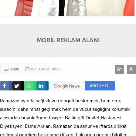
MOBİL REKLAM ALANI
A
A
+
-
Sağlık
05.03.2025 14:20
ABONE OL
Ramazan ayında sağlıklı ve dengeli beslenmek, hem oruç
sürecini daha rahat geçirmek hem de vücut sağlığını korumak
açısından büyük önem taşıyor. Balıklıgöl Devlet Hastanesi
Diyetisyeni Esma Arslan, Ramazan’da sahur ve iftarda dikkat
edilmesi gereken beslenme düzeni hakkında önemli bilgiler