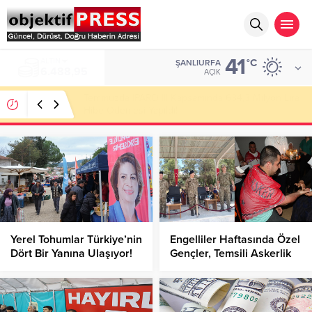
41
ALTIN
°C
ŞANLIURFA
6.488,95
AÇIK
Temmuzda IPARD III Kapsamında 634,3 Milyon Lira
Hibe Ödemesi Yapıldı!
Yerel Tohumlar Türkiye’nin
Engelliler Haftasında Özel
Dört Bir Yanına Ulaşıyor!
Gençler, Temsili Askerlik
Heyecanı Yaşadı!