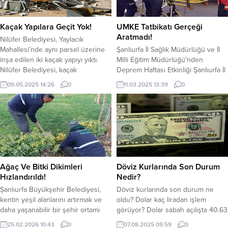
üretimi için hazırlıklarını sürdürüyor.
Balıklıgöl çevresi ve tarihi hanlar
Tarımsal Hizmetler Dairesi
bölgesindeki işletmelere yönelik
Başkanlığı koordinasyonunda
verilecek eğitim çalışmalarının açılış
Kaçak Yapılara Geçit Yok!
UMKE Tatbikatı Gerçeği
yürütülen çalışmalar ile seralarda
programı...
Aratmadı!
Nilüfer Belediyesi, Yaylacık
Tagetes, Vinca, Petunya ve...
Mahallesi’nde aynı parsel üzerine
Şanlıurfa İl Sağlık Müdürlüğü ve İl
inşa edilen iki kaçak yapıyı yıktı.
Milli Eğitim Müdürlüğü’nden
Nilüfer Belediyesi, kaçak
Deprem Haftası Etkinliği Şanlıurfa İl
yapılaşmayla mücadelesine
Sağlık Müdürlüğü Acil Sağlık
09.05.2025 14:26
0
11.03.2025 13:39
0
kararlılıkla devam ediyor. Yaylacık
Hizmetleri Başkanlığı ve İl Milli
Mahallesi’nde, tarım alanlarında
Eğitim Müdürlüğü, Deprem Haftası
izinsiz inşa edilen yapılara
kapsamında farkındalık oluşturmak
müdahale edildi. Zabıta ekiplerinin
amacıyla Zeytindalı Kampüsü Prof.
güvenlik önlemleri eşliğinde
Dr. Necmettin Erbakan Okulu’nda
yürütülen yıkım çalışmaları
ortak bir tatbikat düzenledi.
kapsamında, Yaylacık Mahallesi’nde
Deprem anında doğru davranış
aynı parsel üzerine inşa edilen
biçimlerinin kazandırılması, olası
Ağaç Ve Bitki Dikimleri
Döviz Kurlarında Son Durum
500’er metrekarelik iki...
yaralanmalara...
Hızlandırıldı!
Nedir?
Şanlıurfa Büyükşehir Belediyesi,
Döviz kurlarında son durum ne
kentin yeşil alanlarını artırmak ve
oldu? Dolar kaç liradan işlem
daha yaşanabilir bir şehir ortamı
görüyor? Dolar sabah açılışta 40.63
oluşturmak amacıyla “Yeşil bir Urfa”
TL’den işlem görmeye başladı.
25.02.2026 10:43
0
07.08.2025 09:59
0