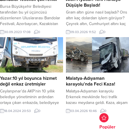
yükselişini sürdürüyor. Gram altın...
Yangın ihbarının alınmasının...
Düşüşle Başladı!
Bursa Büyükşehir Belediyesi
tarafından bu yıl üçüncüsü
Gram altın güne nasıl başladı? Ons
düzenlenen Uluslararası Bandolar
altın kaç dolardan işlem görüyor?
Festivali, Azerbaycan, Kazakistan
Çeyrek altın, Cumhuriyet altını kaç
ve Bosna Hersek’in yanı sıra
liradan alıcı buluyor? Altın fiyatları
30.09.2023 17:08
0
09.03.2026 11:52
0
Türkiye’nin farklı illerinden gelen 14
haftanın ilk işlem gününe düşüşle
bando ekibinin çok sesli ve çok
başladı. Dolar fiyatlarının yükselişe
renkli kortej yürüyüşü ile
geçmesi, faiz indirimine yönelik
başladı.Düzenlediği birbirinden
beklentilerin azalması altın
farklı etkinliklerle Bursa’nın kültür
fiyatlarının düşmesinde etkili oldu.
sanat hayatına renk katan Bursa
Küresel piyasalarda ons altın, 5.094
Büyükşehir Belediyesi, 3.
dolar seviyelerinde işlem
Uluslararası Bandolar
görürken,...
Yazar:10 yıl boyunca hizmet
Malatya-Adıyaman
Festivali’nde...
değil enkaz üretmişler
karayolu’nda Feci Kaza!
Ceylanpınar’da AKP’nin 10 yıllık
Malatya-Adıyaman karayolu
belediye yönetiminin ardından
Erkenek mevkiinde feci trafik
ortaya çıkan enkazda, belediyeye
kazası meydana geldi. Kaza, akşam
ait araçların ihmal edildiği ve
saatlerinde Malatya-Adıyaman
18.04.2024 20:53
0
03.04.2026 10:46
0
bakımının yapılmadığı iddia edildi.
karayolu Erkenek mevkiinde
Dem Parti 2024 yerel seçimlerini
meydana geldi. 21 yaşındaki Hacı
kazandığı Şanlıurfa Ceylanpınar
Eren Turşucu yönetimindeki hafif
Popüler