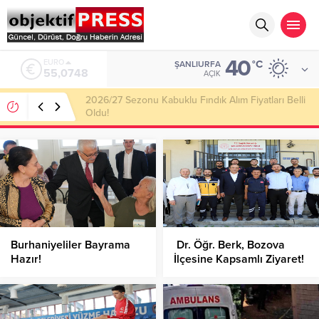
40
ALTIN
°C
ŞANLIURFA
6.623,43
AÇIK
Haliliye Belediyesi Her Gün 4 Bin 898 Kişiye Sıcak
Yemek Ulaştırıyor!
Burhaniyeliler Bayrama
Dr. Öğr. Berk, Bozova
Hazır!
İlçesine Kapsamlı Ziyaret!