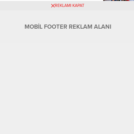
REKLAMI KAPAT
MOBİL FOOTER REKLAM ALANI
Üyelik
Tüm Yazarlar
Künye ve İletişim
Ekonomi
Foto Galeri
Gündem
Eğitim