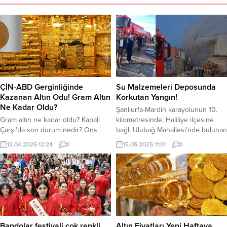
ÇİN-ABD Gerginliğinde
Su Malzemeleri Deposunda
Kazanan Altın Odu! Gram Altın
Korkutan Yangın!
Ne Kadar Oldu?
Şanlıurfa-Mardin karayolunun 10.
Gram altın ne kadar oldu? Kapalı
kilometresinde, Haliliye ilçesine
Çarşı’da son durum nedir? Ons
bağlı Ulubağ Mahallesi’nde bulunan
altın kaç Dolar? ABD Başkanı
bir su malzemeleri deposunda
12.04.2025 12:24
0
15.05.2025 11:01
0
Donald Trump’ın gümrük vergilerini
yangın çıktı. Haliliye ilçesine bağlı
artırmasıyla iyice kızışmaya
Ulubağ Mahallesi’nde bulunan bir
başlayan ticaret savaşları altının
su malzemeleri deposunda yangın
yükselmesine neden oluyor.
çıktı. Henüz belirlenemeyen bir
Güvenli liman altın ÇİN-ABD
nedenle başlayan yangın, depoda
gerginliğiyle rekor kırmaya devam
bulunan plastik ve diğer yanıcı
ediyor. Ticaret savaşlarının
malzemelerin bulunması yangının
kazananı altın oldu. Gram altın
hızla büyümesine neden oldu.
Bandolar festivali çok renkli
Altın Fiyatları Yeni Haftaya