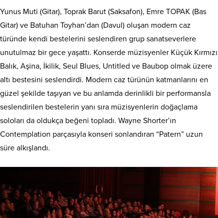
Yunus Muti (Gitar), Toprak Barut (Saksafon), Emre TOPAK (Bas
Gitar) ve Batuhan Toyhan’dan (Davul) oluşan modern caz
türünde kendi bestelerini seslendiren grup sanatseverlere
unutulmaz bir gece yaşattı. Konserde müzisyenler Küçük Kırmızı
Balık, Aşina, İkilik, Seul Blues, Untitled ve Baubop olmak üzere
altı bestesini seslendirdi. Modern caz türünün katmanlarını en
güzel şekilde taşıyan ve bu anlamda derinlikli bir performansla
seslendirilen bestelerin yanı sıra müzisyenlerin doğaçlama
soloları da oldukça beğeni topladı. Wayne Shorter’ın
Contemplation parçasıyla konseri sonlandıran “Patern” uzun
süre alkışlandı.