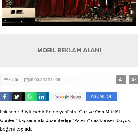
MOBİL REKLAM ALANI
A
A
+
-
kültür
05.03.2025 14:05
ABONE OL
Eskişehir Büyükşehir Belediyesi’nin “Caz ve Oda Müziği
Günleri” kapsamında düzenlediği “Patern” caz konseri büyük
beğeni topladı.