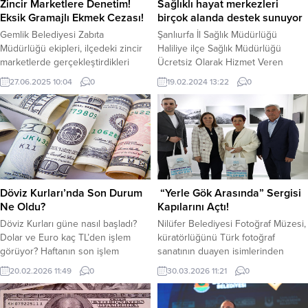
Zincir Marketlere Denetim!
Sağlıklı hayat merkezleri
Eksik Gramajlı Ekmek Cezası!
birçok alanda destek sunuyor
Gemlik Belediyesi Zabıta
Şanlıurfa İl Sağlık Müdürlüğü
Müdürlüğü ekipleri, ilçedeki zincir
Haliliye ilçe Sağlık Müdürlüğü
marketlerde gerçekleştirdikleri
Ücretsiz Olarak Hizmet Veren
denetimlerde, bazı şubelerde 240
Sağlıklı Hayat Merkezlerimiz
27.06.2025 10:04
0
19.02.2024 13:22
0
gram olarak satılması gereken
Vatandaşlarımızın Hizmetinde.
ekmeklerin gramajının eksik
Sağlıklı Hayat Merkezleri (SHM);
olduğunu tespit etti. Yapılan
sağlığa yönelik risklerden birey ve
kontrollerde, mevzuata aykırı
toplumu korumak, sağlıklı hayat
şekilde düşük gramajla satılan
tarzını teşvik etmek, birinci
ekmekler hakkında tutanak
basamak sağlık hizmetlerini
düzenlendi. Bu kapsamda, iki zincir
güçlendirmek ve bu hizmetlere
market şubesine Belediye Zabıta
ulaşımı kolaylaştırmak amacıyla
Döviz Kurları’nda Son Durum
“Yerle Gök Arasında” Sergisi
Yönetmeliği’nin 68. maddesi
kurulan çok amaçlı yapılardır.
Ne Oldu?
Kapılarını Açtı!
uyarınca işlem yapıldı. Market...
SHM’ler, toplum...
Döviz Kurları güne nasıl başladı?
Nilüfer Belediyesi Fotoğraf Müzesi,
Dolar ve Euro kaç TL’den işlem
küratörlüğünü Türk fotoğraf
görüyor? Haftanın son işlem
sanatının duayen isimlerinden
gününde dolarda hareketlilik
Engin Özendes’in üstlendiği ve
20.02.2026 11:49
0
30.03.2026 11:21
0
devam ediyor. Dolar, güne hafif
fotoğraf sanatçısı Aydın Berk
yukarı yönlü başladı. jeopolitik
Bilgin’in “Yer Gök Arasında” isimli
riskler ve küresel belirsizlikler
sergisine ev sahipliği yapıyor. Tarihi