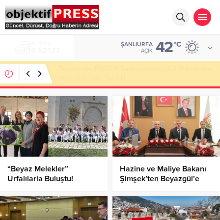
42
ALTIN
°C
ŞANLIURFA
6.521,17
AÇIK
Temmuzda IPARD III Kapsamında 634,3 Milyon Lira
Hibe Ödemesi Yapıldı!
“Beyaz Melekler”
Hazine ve Maliye Bakanı
Urfalılarla Buluştu!
Şimşek’ten Beyazgül’e
Ziyaret