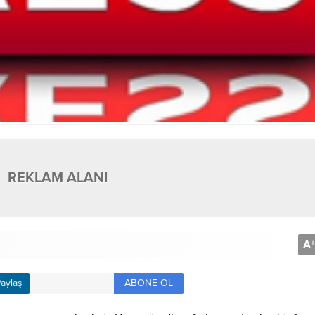
REKLAM ALANI
A
+
ABONE OL
aylaş