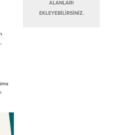
ALANLARI
EKLEYEBİLİRSİNİZ.
n
,
alma
ı