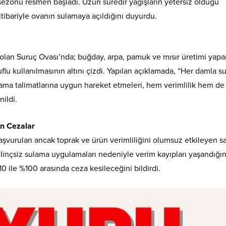
sezonu resmen başladı. Uzun süredir yağışların yetersiz olduğu
tibariyle ovanın sulamaya açıldığını duyurdu.
olan Suruç Ovası’nda; buğday, arpa, pamuk ve mısır üretimi yapa
ruflu kullanılmasının altını çizdi. Yapılan açıklamada, “Her damla su
 sulama talimatlarına uygun hareket etmeleri, hem verimlilik hem de
nildi.
n Cezalar
aşvurulan ancak toprak ve ürün verimliliğini olumsuz etkileyen s
ilinçsiz sulama uygulamaları nedeniyle verim kayıpları yaşandığın
%10 ile %100 arasında ceza kesileceğini bildirdi.