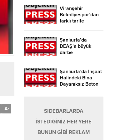
Viranşehir
Belediyespor’dan
farklı tarife
Şanlıurfa’da
DEAŞ’a büyük
darbe
Şanlıurfa’da İnşaat
Halindeki Bina
Dayanıksız Beton
Nedeniyle Yıkıldı!
A
-
SIDEBARLARDA
İSTEDİĞİNİZ HER YERE
BUNUN GİBİ REKLAM