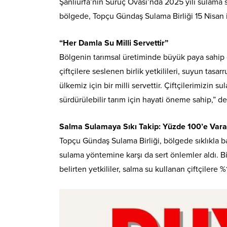
Şanlıurfa’nın Suruç Ovası’nda 2025 yılı sulama 
bölgede, Topçu Gündaş Sulama Birliği 15 Nisan i
“Her Damla Su Milli Servettir”
Bölgenin tarımsal üretiminde büyük paya sahip 
çiftçilere seslenen birlik yetkilileri, suyun tasar
ülkemiz için bir milli servettir. Çiftçilerimizin
sürdürülebilir tarım için hayati öneme sahip,” de
Salma Sulamaya Sıkı Takip: Yüzde 100’e Vara
Topçu Gündaş Sulama Birliği, bölgede sıklıkla b
sulama yöntemine karşı da sert önlemler aldı. B
belirten yetkililer, salma su kullanan çiftçilere 