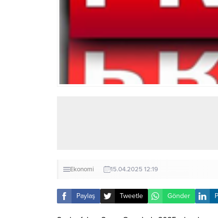
Ekonomi
15.04.2025 12:19
Paylaş
Tweetle
Gönder
P