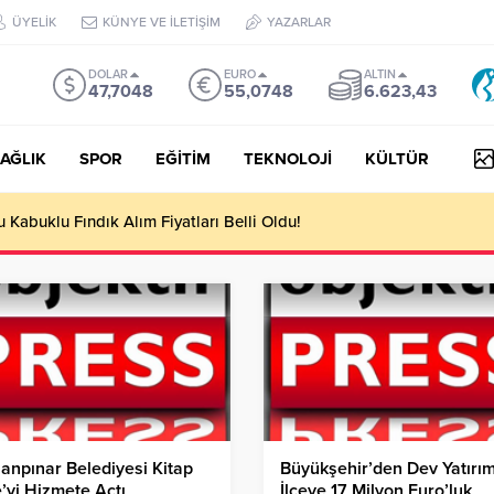
ÜYELİK
KÜNYE VE İLETİŞİM
YAZARLAR
DOLAR
EURO
ALTIN
47,7048
55,0748
6.623,43
AĞLIK
SPOR
EĞİTİM
TEKNOLOJİ
KÜLTÜR
yesi Her Gün 4 Bin 898 Kişiye Sıcak Yemek Ulaştırıyor!
anpınar Belediyesi Kitap
Büyükşehir’den Dev Yatırım
’yi Hizmete Açtı
İlçeye 17 Milyon Euro’luk