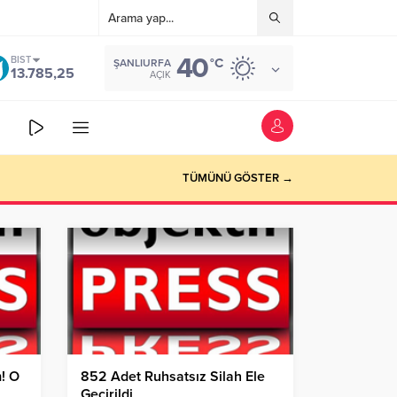
40
BIST
°C
ŞANLIURFA
13.785,25
AÇIK
TÜMÜNÜ GÖSTER →
! O
852 Adet Ruhsatsız Silah Ele
Geçirildi