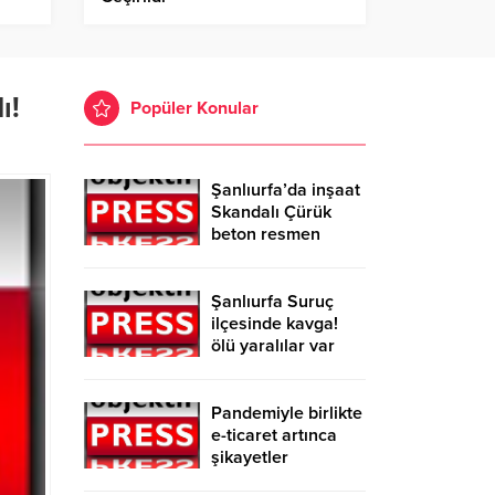
ı!
Popüler Konular
Şanlıurfa’da inşaat
Skandalı Çürük
beton resmen
belgelendi
Şanlıurfa Suruç
ilçesinde kavga!
ölü yaralılar var
Pandemiyle birlikte
e-ticaret artınca
şikayetler
de katlandı