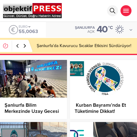
40
ALTIN
°C
ŞANLIURFA
6.543,59
AÇIK
Altın Piyasasında Yükseliş Sürüyor: Gram Altın
Rekor Seviyelere Yaklaştı!
Şanlıurfa Bilim
Kurban Bayramı’nda Et
Merkezinde Uzay Gecesi
Tüketimine Dikkat!