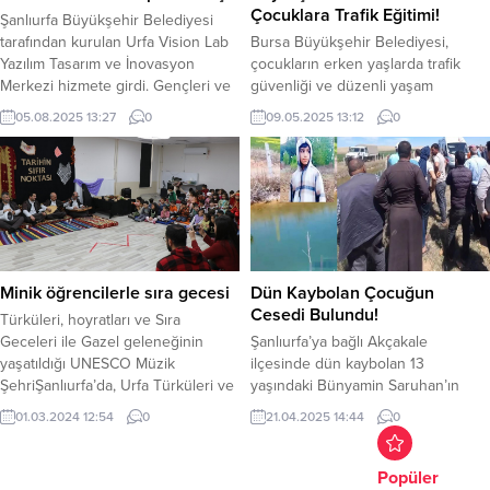
daha kaliteli ve hijyen bakımından
Çocuklara Trafik Eğitimi!
Şanlıurfa Büyükşehir Belediyesi
daha güvenilir...
tarafından kurulan Urfa Vision Lab
Bursa Büyükşehir Belediyesi,
Yazılım Tasarım ve İnovasyon
çocukların erken yaşlarda trafik
Merkezi hizmete girdi. Gençleri ve
güvenliği ve düzenli yaşam
teknoloji meraklılarını bir araya
kültürünü kazanabilmesi amacıyla
05.08.2025 13:27
0
09.05.2025 13:12
0
getiren merkezde, mobil uygulama,
anaokulu öğrencilerine yönelik
web tasarımı, yazılım geliştirme, 3D
‘Trafik Güvenliği ve Zabıta Mesleği
modelleme ve girişimcilik
Tanıtımı’ eğitimi düzenledi. Bursa
alanlarında eğitimler de başladı.
Büyükşehir Belediyesi Zabıta
Katılımcılar, hem teknik becerilerini
Dairesi Başkanlığı ekipleri, Özel
geliştiriyor hem de kendi projelerini
Alim Okulları’nı ziyaret ederek 4-5
üretme imkânı buluyor. Şanlıurfa...
yaş grubundaki anaokulu
öğrencilerine ‘Trafik Güvenliği ve
Minik öğrencilerle sıra gecesi
Dün Kaybolan Çocuğun
Zabıta Mesleği Tanıtımı’ eğitimi
Cesedi Bulundu!
Türküleri, hoyratları ve Sıra
verdi....
Geceleri ile Gazel geleneğinin
Şanlıurfa’ya bağlı Akçakale
yaşatıldığı UNESCO Müzik
ilçesinde dün kaybolan 13
ŞehriŞanlıurfa’da, Urfa Türküleri ve
yaşındaki Bünyamin Saruhan’ın
Sıra gecelerinin gelecek nesillere
cansız bedeni bugün sulama
01.03.2024 12:54
0
21.04.2025 14:44
0
aktarılması için Ana Okullarda
kanalında bulundu. İddiaya göre, 13
sıragecesi düzenlendi. Öğrencilere
yaşındaki Bünyamin Saruhan, dün
müzik kültürünü yaygınlaştırmak
öğle vakti aniden ortadan
Popüler