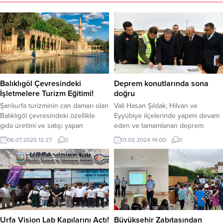
Balıklıgöl Çevresindeki
Deprem konutlarında sona
İşletmelere Turizm Eğitimi!
doğru
Şanlıurfa turizminin can damarı olan
Vali Hasan Şıldak, Hilvan ve
Balıklıgöl çevresindeki özellikle
Eyyübiye ilçelerinde yapımı devam
gıda üretimi ve satışı yapan
eden ve tamamlanan deprem
işletmelere, belirlenen program
konutlarında incelemelerde
06.07.2025 12:27
0
01.02.2024 14:00
0
çerçevesinde eğitimler verilecek.
bulundu. Yetkililerden bilgi alan Vali
Yerli ve yabancı turistlerin
Şıldak, bin 314 konut için yakın bir
Şanlıurfa’da en uğrak rotaları
süreçte kura çekimi yapılacağını
arasında bulunan Balıklıgöl,
söyledi. 6 Şubat depremlerinin
Haşimiye ve Hanlar bölgesinde
hemen ardından bölge illerinde
bulunan işletmelere yönelik
olduğu gibi Şanlıurfa genelinde de
düzenlenecek olan eğitim
yapılması için start verilen deprem
çalışmalarıyla özelde işletmelerin
konutlarında...
Urfa Vision Lab Kapılarını Açtı!
Büyükşehir Zabıtasından