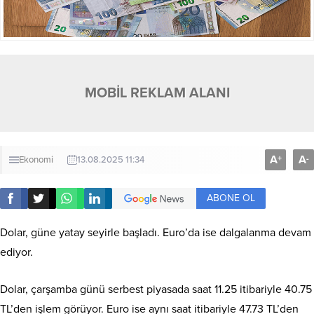
MOBİL REKLAM ALANI
A
A
+
-
Ekonomi
13.08.2025 11:34
ABONE OL
Dolar, güne yatay seyirle başladı. Euro’da ise dalgalanma devam
ediyor.
Dolar, çarşamba günü serbest piyasada saat 11.25 itibariyle 40.75
TL’den işlem görüyor. Euro ise aynı saat itibariyle 47.73 TL’den