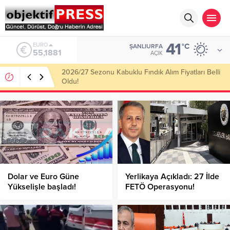
41
ALTIN
°C
ŞANLIURFA
6.660,55
AÇIK
Haliliye Belediyesi Her Gün 4 Bin 898 Kişiye Sıcak
Yemek Ulaştırıyor!
Dolar ve Euro Güne
Yerlikaya Açıkladı: 27 İlde
Yükselişle başladı!
FETÖ Operasyonu!