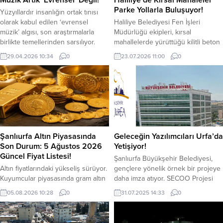
Parke Yollarla Buluşuyor!
Yüzyıllardır insanlığın ortak tınısı
olarak kabul edilen ‘evrensel
Haliliye Belediyesi Fen İşleri
müzik’ algısı, son araştırmalarla
Müdürlüğü ekipleri, kırsal
birlikte temellerinden sarsılıyor.
mahallelerde yürüttüğü kilitli beton
Nature Dergisi’nde yayımlanan son
parkedöşeme çalışmalarıyla
29.04.2026 10:34
0
23.07.2026 11:00
0
araştırma notaların her beyinde
vatandaşların daha güvenli ve
aynı yankıyı uyandırmadığını, aksine
konforlu yollara kavuşmasını
her bireyin kendi kültürel atlasına
sağlıyor. Haliliye Belediye Başkanı
göre şekillenen özgün bir algı
Mehmet Canpolat’ın talimatları
dünyası olduğunu ortaya koydu.
doğrultusunda çalışmalarını
Müzik dinlemenin beynin sadece
sürdüren Fen İşleri Müdürlüğü
bir ses duyma eyleminden çok...
ekipleri, bir yandan yeni yol açma
ve stabilize çalışmalarını
Şanlıurfa Altın Piyasasında
Geleceğin Yazılımcıları Urfa’da
gerçekleştirirken, diğer yandan
Son Durum: 5 Ağustos 2026
Yetişiyor!
merkez ve kırsal mahallelerde
Güncel Fiyat Listesi!
Şanlıurfa Büyükşehir Belediyesi,
parke...
Altın fiyatlarındaki yükseliş sürüyor.
gençlere yönelik örnek bir projeye
Kuyumcular piyasasında gram altın
daha imza atıyor. SECOO Projesi
6 bin 330 TL seviyesinden işlem
kapsamında hayata geçirilen
05.08.2026 10:28
0
31.07.2025 14:33
0
görürken, yatırımcılar fiyat
VISION LAB – Yazılım Tasarım ve
hareketlerini yakından takip ediyor.
İnovasyon Merkezi, bölgedeki
Haftanın üçüncü işlem gününde
gençleri dijital dünyanın güçlü