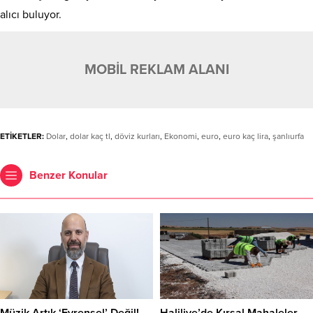
alıcı buluyor.
MOBİL REKLAM ALANI
ETİKETLER:
Dolar
,
dolar kaç tl
,
döviz kurları
,
Ekonomi
,
euro
,
euro kaç lira
,
şanlıurfa
Benzer Konular
Müzik Artık ‘Evrensel’ Değil!
Haliliye’de Kırsal Mahaleler