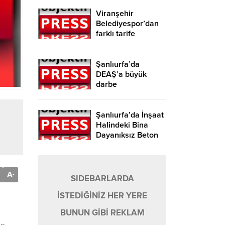
Viranşehir
Belediyespor’dan
farklı tarife
Şanlıurfa’da
DEAŞ’a büyük
darbe
Şanlıurfa’da İnşaat
Halindeki Bina
Dayanıksız Beton
Nedeniyle Yıkıldı!
A
-
SIDEBARLARDA
İSTEDİĞİNİZ HER YERE
BUNUN GİBİ REKLAM