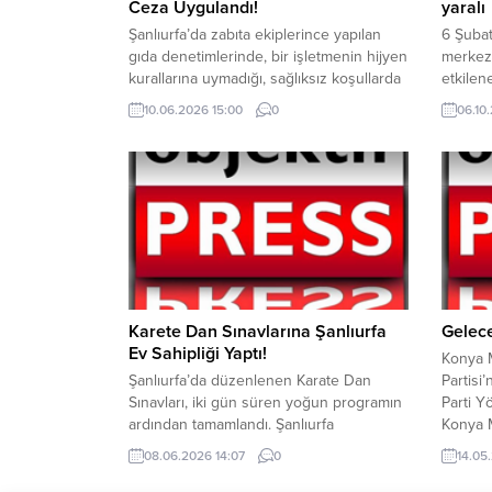
Ceza Uygulandı!
yaralı
Şanlıurfa’da zabıta ekiplerince yapılan
6 Şuba
gıda denetimlerinde, bir işletmenin hijyen
merkez
kurallarına uymadığı, sağlıksız koşullarda
etkilen
üretim yaptığı ve halkın sağlığını
Şanlıur
10.06.2026 15:00
0
06.10
tehlikeye attığı belirlendi. Buna istinaden
çalışma
unlu mamulleri işletmesi mühürlenip idari
ilçesin
para cezası kesildi. Haliliye
Atatürk
Belediyesi Zabıta Müdürlüğü ekipleri ve
sırasın
İlçe Tarım ve Orman Müdürlüğü
göçük 
personeli ile birlikte Konuklu
Mahmut 
Mahallesi’nde faaliyetini sürdüren bir
altında..
unlu mamulleri...
Karete Dan Sınavlarına Şanlıurfa
Gelece
Ev Sahipliği Yaptı!
Konya M
Şanlıurfa’da düzenlenen Karate Dan
Partisi’
Sınavları, iki gün süren yoğun programın
Parti Y
ardından tamamlandı. Şanlıurfa
Konya M
Büyükşehir Belediyesi’nin ev
istifa e
08.06.2026 14:07
0
14.05.
sahipliğinde gerçekleştirilen
sosyal 
organizasyonda, Türkiye’nin farklı
açıklad