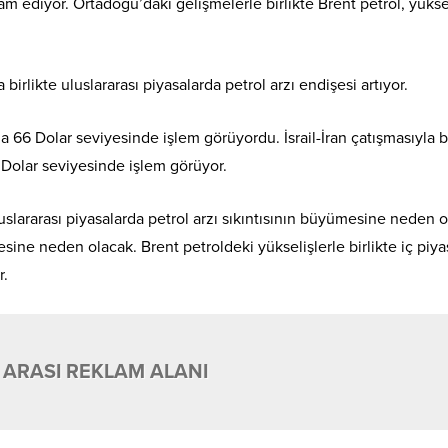
vam ediyor. Ortadoğu’daki gelişmelerle birlikte Brent petrol, yükse
birlikte uluslararası piyasalarda petrol arzı endişesi artıyor.
a 66 Dolar seviyesinde işlem görüyordu. İsrail-İran çatışmasıyla bi
27 Dolar seviyesinde işlem görüyor.
uslararası piyasalarda petrol arzı sıkıntısının büyümesine neden o
ine neden olacak. Brent petroldeki yükselişlerle birlikte iç piy
r.
 ARASI REKLAM ALANI