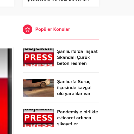
Popüler Konular
Şanlıurfa’da inşaat
Skandalı Çürük
beton resmen
belgelendi
Şanlıurfa Suruç
ilçesinde kavga!
ölü yaralılar var
Pandemiyle birlikte
e-ticaret artınca
şikayetler
de katlandı