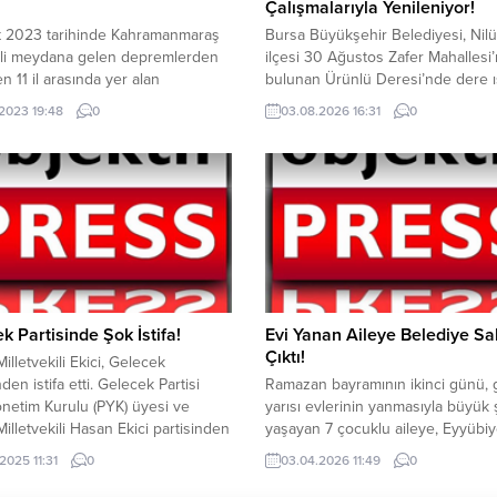
Çalışmalarıyla Yenileniyor!
t 2023 tarihinde Kahramanmaraş
Bursa Büyükşehir Belediyesi, Nilü
li meydana gelen depremlerden
ilçesi 30 Ağustos Zafer Mahallesi
en 11 il arasında yer alan
bulunan Ürünlü Deresi’nde dere ıs
fa’da ağır hasar alan binanın yıkım
yol genişletme ve çevre düzenle
.2023 19:48
0
03.08.2026 16:31
0
sı devam ediyor. Bugün Haliliye
çalışmalarını eş zamanlı olarak
e bağlı Bahçelievler Mahallesi
sürdürüyor. Çalışmaların tamamla
 Bulvarı’nda yıkım çalışması
bölgede taşkın riskinin azaltılması,
da kepçenin yan yatması sonucu
ulaşımın daha güvenli hale getiril
meydana geldi. Yaşanan olayda
yaşam kalitesinin artırılması hedef
Subaşı isimli şahıs göçük
Bursa Büyükşehir Belediyesi, BU
.
Genel Müdürlüğü, Ulaşım Dairesi
Başkanlığı ile...
k Partisinde Şok İstifa!
Evi Yanan Aileye Belediye Sa
Çıktı!
illetvekili Ekici, Gelecek
nden istifa etti. Gelecek Partisi
Ramazan bayramının ikinci günü,
önetim Kurulu (PYK) üyesi ve
yarısı evlerinin yanmasıyla büyük
illetvekili Hasan Ekici partisinden
yaşayan 7 çocuklu aileye, Eyyübi
ttiğini duyurdu. Ekici, istifa haberini
Belediyesi sahip çıktı. Aileyi ziyare
2025 11:31
0
03.04.2026 11:49
0
medya hesabından şu ifadelerle
ederek ihtiyaçlarını belirleyen Ey
ı; “Kuruluşundan bu yana, çeşitli
Belediyesi Sosyal Yardım İşleri