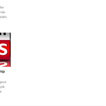
fer
’nde
lahı,
me
nmasıyla
mesi ve
leniyor.
SKİ
hip
 gece
 şok
ye
t
yübiye