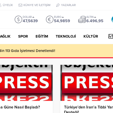
ÜYELİK
KÜNYE VE İLETİŞİM
YAZARLAR
DOLAR
EURO
ALTIN
47,5639
54,9859
6.496,95
AĞLIK
SPOR
EĞİTİM
TEKNOLOJİ
KÜLTÜR
Kırsaldaki Yol Çalışmalarını İnceledi!
a Güne Nasıl Başladı?
Türkiye’den İran’a Tıbbi Ya
Desteği!