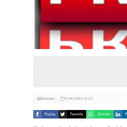
Ekonomi
17.06.2025 12:23
Paylaş
Tweetle
Gönder
P