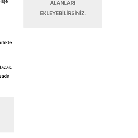
lişe
ALANLARI
EKLEYEBİLİRSİNİZ.
rlikte
lacak.
asada