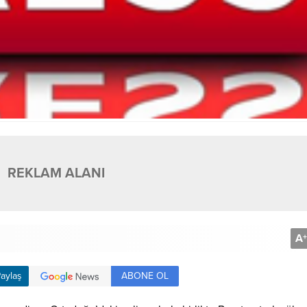
REKLAM ALANI
A
+
ABONE OL
aylaş