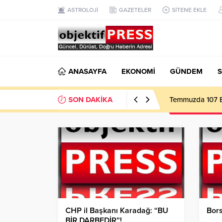
ASTROLOJİ
GAZETELER
SİTENE EKLE
ANASAYFA
EKONOMİ
GÜNDEM
S
SON DAKİKA
Başkan Gülpınar 
CHP il Başkanı Karadağ: “BU
Bors
BİR DARBEDİR”!