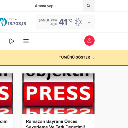
41
BIST
°C
ŞANLIURFA
13.703,13
AÇIK
TÜMÜNÜ GÖSTER →
rdım
Ramazan Bayramı Öncesi
Şekerleme Ve Tatlı Denetimi!