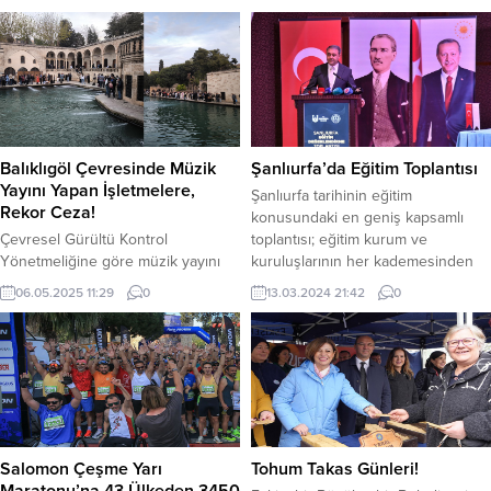
Gerçekleştirilen “Güvenli Okul”
etkisiyle hareketlilik sürüyor. Dün
Uygulaması hakkında sosyal medya
dolar günü 37.94 TL’den kapattı.
hesabından açıklama yaptı. Şıldak,
Yeni güne 37.70 TL’den işlem
uygulama kapsamında yapılan
görmeye başlayan dolar, saat
çalışmaları paylaştı. “Güvenli Okul”
09.40 itibariyle 38.01 TL’den, Euro
uygulamasında 10.676 Kişi Kontrol
ise 42.06 TL’den işlem görüyor.
Edilmiş, 1.832 Araç Denetlenmiş,
Euro/Dolar paritesi 1.10 oldu YAZI
743 Okul Servis Aracı Denetlenmiş,
ARASI...
Balıklıgöl Çevresinde Müzik
Şanlıurfa’da Eğitim Toplantısı
168 İşyeri Kontrol Edilmiş ve yapılan
Yayını Yapan İşletmelere,
Şanlıurfa tarihinin eğitim
denetimlerde 53...
Rekor Ceza!
konusundaki en geniş kapsamlı
Çevresel Gürültü Kontrol
toplantısı; eğitim kurum ve
Yönetmeliğine göre müzik yayını
kuruluşlarının her kademesinden
yapan işletmelere yönelik yapılan
bürokratına, siyasetçisinden yerel
06.05.2025 11:29
0
13.03.2024 21:42
0
denetimlerle özellikle Balıklıgöl
yönetimine kadar yoğun bir
Platosu çevresindeki işletmeler
katılımla bugün gerçekleştirildi.
yakın takibe alındı. 2022 yılında
Şanlıurfa’da Vali Hasan Şıldak’ın
Resmi Gazetede yayımlanarak
“Eğitimi her zaman birinci öncelik
yürürlüğe giren Çevresel Gürültü
olarak belirleyeceğiz” hedefi
Kontrol Yönetmeliği, Çevre
meyvelerini vermeye başladı.
Şehircilik ve İklim Değişikliği İl
Başarıyı İzleme ve Geliştirme
Müdürlüklerine Müzik Yayın İzni
Projesi’nde (BİGEP) 4 aylık zaman
Salomon Çeşme Yarı
Tohum Takas Günleri!
verme yetkisi veriyor. Buna göre
zarfında verilerle...
Maratonu’na 43 Ülkeden 3450