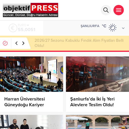
ALTIN
°C
ŞANLIURFA
6.584,66
Haliliye Belediyesi Her Gün 4 Bin 898 Kişiye Sıcak
Yemek Ulaştırıyor!
Harran Üniversitesi
Şanlıurfa’da İki İş Yeri
Güneydoğu Kariyer
Alevlere Teslim Oldu!
Fuarı’na Ev Sahipliği Yaptı