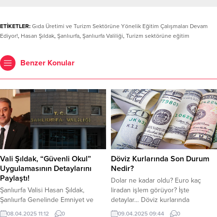
ETİKETLER:
Gıda Üretimi ve Turizm Sektörüne Yönelik Eğitim Çalışmaları Devam
Ediyor!
,
Hasan Şıldak
,
Şanlıurfa
,
Şanlıurfa Valiliği
,
Turizm sektörüne eğitim
Benzer Konular
Vali Şıldak, “Güvenli Okul”
Döviz Kurlarında Son Durum
Uygulamasının Detaylarını
Nedir?
Paylaştı!
Dolar ne kadar oldu? Euro kaç
Şanlıurfa Valisi Hasan Şıldak,
liradan işlem görüyor? İşte
Şanlıurfa Genelinde Emniyet ve
detaylar… Döviz kurlarında
Jandarma Ekiplerimiz Tarafından
uluslararası alandaki gelişmelerin
08.04.2025 11:12
0
09.04.2025 09:44
0