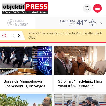
41
ALTIN
°C
ŞANLIURFA
6.662,10
AÇIK
2026/27 Sezonu Kabuklu Fındık Alım Fiyatları Belli
Oldu!
Borsa’da Manipülasyon
Gülpınar: “Hedefimiz Hacı
Operasyonu: Çok Sayıda
Yusuf Kâmil Konağı’nı
Kişi Yakalandı!
Kültür Merkezi Yapmak”