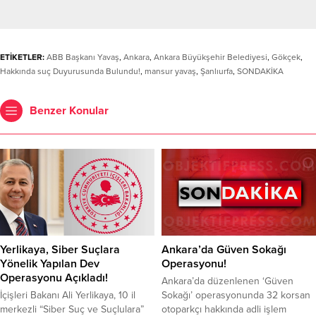
ETİKETLER:
ABB Başkanı Yavaş
,
Ankara
,
Ankara Büyükşehir Belediyesi
,
Gökçek
,
Hakkında suç Duyurusunda Bulundu!
,
mansur yavaş
,
Şanlıurfa
,
SONDAKİKA
Benzer Konular
Yerlikaya, Siber Suçlara
Ankara’da Güven Sokağı
Yönelik Yapılan Dev
Operasyonu!
Operasyonu Açıkladı!
Ankara’da düzenlenen ‘Güven
İçişleri Bakanı Ali Yerlikaya, 10 il
Sokağı’ operasyonunda 32 korsan
merkezli “Siber Suç ve Suçlulara”
otoparkçı hakkında adli işlem