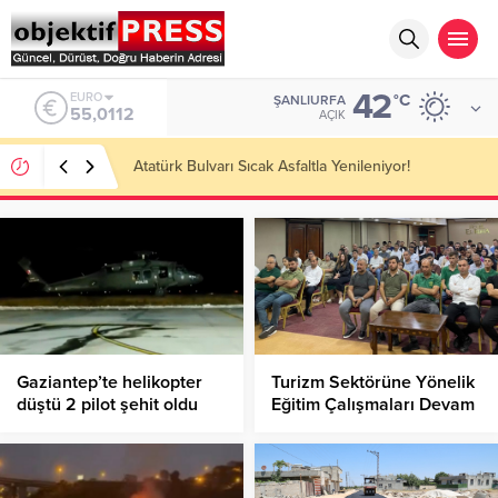
42
ALTIN
°C
ŞANLIURFA
6.519,97
AÇIK
Temmuzda IPARD III Kapsamında 634,3 Milyon Lira
Hibe Ödemesi Yapıldı!
Gaziantep’te helikopter
Turizm Sektörüne Yönelik
düştü 2 pilot şehit oldu
Eğitim Çalışmaları Devam
Ediyor!