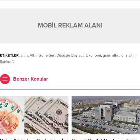
MOBİL REKLAM ALANI
ETİKETLER:
altın
,
Altın Güne Sert Düşüşle Başladı!
,
Ekonomi
,
gram altın
,
ons altın
,
Şanlıurfa
Benzer Konular