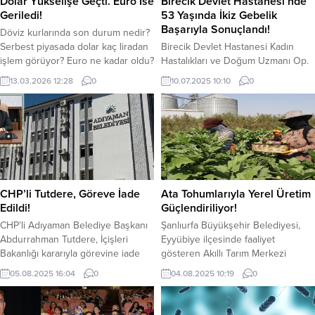
Dolar Yükselişe Geçti. Euro İse
Birecik Devlet Hastanesi’nde
Geriledi!
53 Yaşında İkiz Gebelik
Başarıyla Sonuçlandı!
Döviz kurlarında son durum nedir?
Serbest piyasada dolar kaç liradan
Birecik Devlet Hastanesi Kadın
işlem görüyor? Euro ne kadar oldu?
Hastalıkları ve Doğum Uzmanı Op.
Dolar haftanın son işlem gününe
Dr. Abdurrahman Mert tarafından
13.03.2026 12:28
0
10.07.2025 10:10
0
hafif yükselişle başladı. Dolar
takibi yapılan 53 yaşındaki ileri yaş
önceki kapanışa göre hafif bir
gebemiz, yardımcı üreme teknikleri
yükseliş sağlayarak 44 TL. bandının
(IVF) ile oluşmuş ikiz gebeliğiyle
üzerine çıktı. Küresel faiz
kliniğimize başvurdu. Hem ileri
beklentileri doların yükselmesinde
anne yaşı hem de çoğul gebelik
etkili olmaya devam ediyor. Euro
nedeniyle yüksek riskli gebelik
ise güne sınırlı...
grubunda değerlendirilen
hastamızın takibi, gebeliğin erken
CHP’li Tutdere, Göreve İade
Ata Tohumlarıyla Yerel Üretim
döneminden itibaren...
Edildi!
Güçlendiriliyor!
CHP’li Adıyaman Belediye Başkanı
Şanlıurfa Büyükşehir Belediyesi,
Abdurrahman Tutdere, İçişleri
Eyyübiye ilçesinde faaliyet
Bakanlığı kararıyla görevine iade
gösteren Akıllı Tarım Merkezi
edildi. “Aziz İhsan Aktaş suç
arazisinde, yerel çeşitlerin
05.08.2025 16:04
0
04.08.2025 10:19
0
örgütü soruşturması’nda”, 5
korunması ve yaygınlaştırılması
Temmuz Cumartesi günü gözaltına
hedefiyle ata tohumlarıyla
alınan, daha sonra hakkında ev
oluşturulan sebze bahçesinde