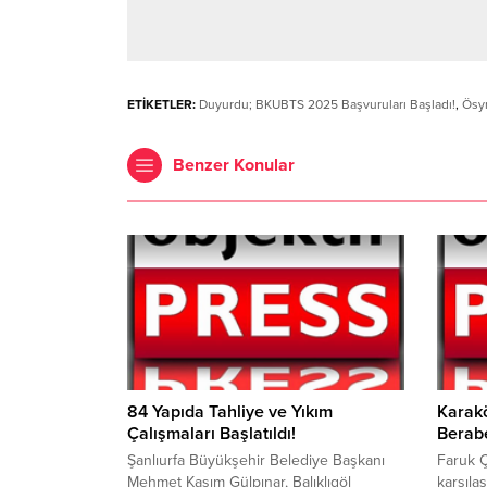
ETİKETLER:
Duyurdu; BKUBTS 2025 Başvuruları Başladı!
,
Ös
Benzer Konular
84 Yapıda Tahliye ve Yıkım
Karak
Çalışmaları Başlatıldı!
Berabe
Şanlıurfa Büyükşehir Belediye Başkanı
Faruk Ç
Mehmet Kasım Gülpınar, Balıklıgöl
karşıl