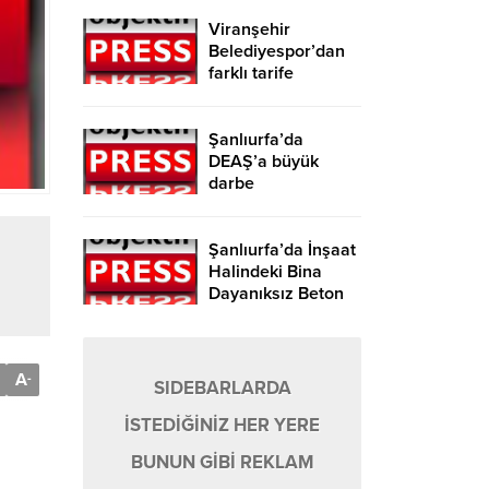
Viranşehir
Belediyespor’dan
farklı tarife
Şanlıurfa’da
DEAŞ’a büyük
darbe
Şanlıurfa’da İnşaat
Halindeki Bina
Dayanıksız Beton
Nedeniyle Yıkıldı!
A
-
SIDEBARLARDA
İSTEDİĞİNİZ HER YERE
BUNUN GİBİ REKLAM