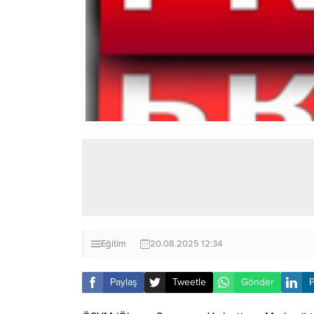
Eğitim
20.08.2025 12:34
Paylaş
Tweetle
Gönder
P