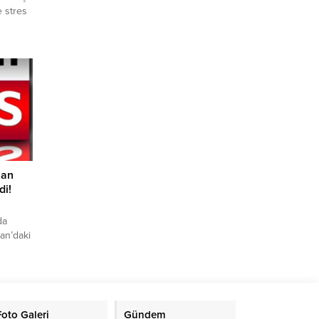
e stres
m
tafa
.
rsa
ara en
ıyız.
rak
nan
di!
da
an’daki
stanbul
başkanı
ülen
dalgada
Foto Galeri
Gündem