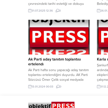
çevresindeki tarihi estetiği ve dokuyu
Belediy
güçlendirmek için önemli bir adım attı.
Mazıdağ
31.07.2025 12:36
0
26.01
Gölbaşı–Yakubiye Turizm Platosu Projesi
kaldı. T
kapsamında, bölgenin siluetini bozan 84
mücade
yapı uzlaşıyla kaldırılıyor ve alan, tarihi
sahasın
dokuya uygun peyzaj çalışmalarıyla
Fosfats
yeniden düzenlenecek. Şanlıurfa
Stadı’n
Büyükşehir Belediyesi, tarihi ve kültürel
eşitlik
mirasın korunması amacıyla başlattığı...
kontrol
Ak Parti aday tanıtım toplantısı
Karla 
ertelendı
Şanlıurf
Ak Parti hafta sonu yapacağı aday tanıtım
ardında
toplantısı ertelendiğini duyurdu. AK Parti
ekipler
Sözcüsü Ömer Çelik sosyal medyada
çalışma
hesabından yaptığı açıklamada, pazar
merkezi
13.01.2024 00:03
0
31.12.
günü AK Parti aday tanıtım toplantısının
görev y
Başkan Erdoğan’ın talimatıyla Irak’ın
tutulma
kuzeyinde şehit olan askerlerden ötürü
yoğun m
iptal edildiğini duyurdu.
güvenli