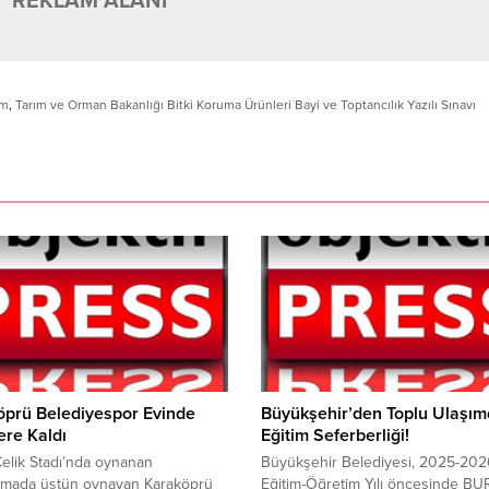
REKLAM ALANI
ym
,
Tarım ve Orman Bakanlığı Bitki Koruma Ürünleri Bayi ve Toptancılık Yazılı Sınavı
öprü Belediyespor Evinde
Büyükşehir’den Toplu Ulaşı
re Kaldı
Eğitim Seferberliği!
elik Stadı’nda oynanan
Büyükşehir Belediyesi, 2025-202
aşmada üstün oynayan Karaköprü
Eğitim-Öğretim Yılı öncesinde B