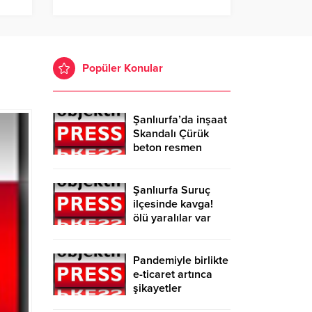
Popüler Konular
Şanlıurfa’da inşaat
Skandalı Çürük
beton resmen
belgelendi
Şanlıurfa Suruç
ilçesinde kavga!
ölü yaralılar var
Pandemiyle birlikte
e-ticaret artınca
şikayetler
de katlandı