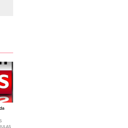
mda
6
URULAŞ