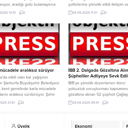
espor, aradığı golü bulamayınca
şoförlerine yönelik etkili iletişim v
ı Fosfatspor ile 0-0 berabere
yönetimi eğitimi düzenlendi. Eğiti
.2026 13:51
0
04.09.2025 11:31
0
FF 3. Lig 2. Grup’ta 18. hafta
programında konuşan Başkan Mus
lesinde Karaköprü Belediyespor,
Bozbey, ‘’Önemli bir görevimiz var
da Mardin temsilcisi Mazıdağı
Kurumsal kimliğimizi koruyarak Bu
por’u konuk etti. Faruk Çelik
Büyükşehir Belediyesi çalışanı
da oynanan karşılaşma golsüz
olduğumuzu unutmamalı, Bursalıl
le sona erdi. Maç boyunca oyunun
iyi hizmeti sunma anlayışında olmal
ünü elinde tutan...
Çünkü bizim misyonumuz tam ola
budur’’ dedi. Bursa...
mücadele aralıksız sürüyor
İBB 2. Dalgada Gözaltına Alı
Şüpheliler Adliyeye Sevk Edil
a’da etkili olan kar yağışının
n Şanlıurfa Büyükşehir Belediyesi
İBB’ye yönelik düzenlenen ikinci
i, kent genelinde karla mücadele
yolsuzluk soruşturması kapsamın
larını aralıksız sürdürüyor. Şehir
gözaltına alınan 52 şüpheli Çağlay
nde belirlenen 38 farklı noktada
İstanbul Adliyesi’ne sevk edildi. İ
2025 21:51
0
29.04.2025 09:41
0
apan ekipler, yolların açık
Büyükşehir Belediyesi’ne (İBB)
sı ve ulaşımın aksamaması için
görevinden uzaklaştırılan tutuklu 
esai harcıyor. Vatandaşların
Ekrem İmamoğlu’na yönelik yürüt
ğini ön planda tutan ekipler; ana
yolsuzluk soruşturmasında ikinci 
Üyelik
Ekonomi