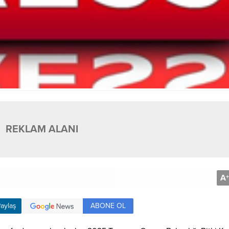
REKLAM ALANI
A
+
ABONE OL
aylaş