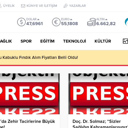
ÜYELİK
KÜNYE VE İLETİŞİM
YAZARLAR
DOLAR
EURO
ALTIN
47,6961
55,1808
6.662,82
AĞLIK
SPOR
EĞİTİM
TEKNOLOJİ
KÜLTÜR
Kabuklu Fındık Alım Fiyatları Belli Oldu!
’da Zehir Tacirlerine Büyük
Doç. Dr. Solmaz; “Sizler
be!
Sağlığın Kahramanlarısınız