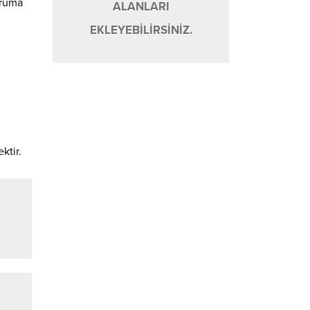
oruma
ALANLARI
EKLEYEBİLİRSİNİZ.
ktir.