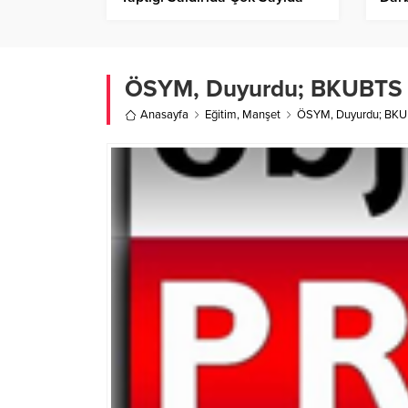
Kişi Hayatını Kaybetti!
ÖSYM, Duyurdu; BKUBTS 2
Anasayfa
Eğitim
,
Manşet
ÖSYM, Duyurdu; BKUB