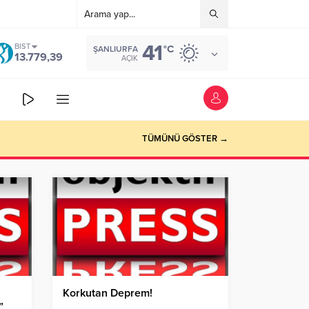
41
BIST
°C
ŞANLIURFA
13.779,39
AÇIK
TÜMÜNÜ GÖSTER →
Korkutan Deprem!
”