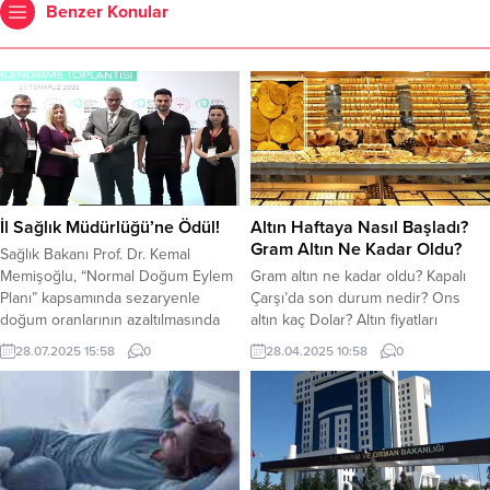
Benzer Konular
İl Sağlık Müdürlüğü’ne Ödül!
Altın Haftaya Nasıl Başladı?
Gram Altın Ne Kadar Oldu?
Sağlık Bakanı Prof. Dr. Kemal
Memişoğlu, “Normal Doğum Eylem
Gram altın ne kadar oldu? Kapalı
Planı” kapsamında sezaryenle
Çarşı’da son durum nedir? Ons
doğum oranlarının azaltılmasında
altın kaç Dolar? Altın fiyatları
gösterdiği başarılı çalışmalardan
haftanın ilk işlem gününe düşüşle
28.07.2025 15:58
0
28.04.2025 10:58
0
dolayı Şanlıurfa İl Sağlık
başladı. ABD Başkanı Donald
Müdürlüğü’nü teşekkür belgesi ile
Trump’ın geçtiğimiz hafta ticaret
ödüllendirdi. Ankara’da düzenlenen
savaşlarına yönelik gümrük
“Normal Doğum Eylem Planı
vergileri tarafında indirime
Değerlendirme Toplantısı’nda,
gidileceği açıklamasıyla altın
sezaryen oranlarını en fazla
düşüşe geçti. Gram altın bugün