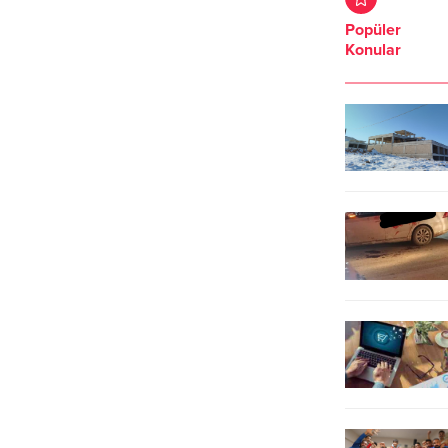
Çevredekilerin ihbarı üzerine olay
etkilemeye devam ediyor. ABD
yerine çok sayıda itfaiye ekipleri
Başkanı Trump’ın gelecek
Popüler
sevk edildi. Yangın söndürme
haftalarda İran’a daha sert
Konular
çalışmaları başladı. Alevlerin kısa
saldıracağı yönündeki açıklamaları
sürede ilerlemesi sonucu yangın
altın fiyatlarının yeniden düşmesine
bölgesine yakın bulunan bir
neden oldu. Kapalıçarşı’da da altın
ahırdaki büyükbaş...
fiyatları güncellendi....