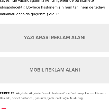
sayesinde vatandaşlarımız kendi ilçelerinde bu hizmete
ulaşabilecektir. Böylece hastanemizin hem tanı hem de tedavi
imkanları daha da güçlenmiş oldu.”
YAZI ARASI REKLAM ALANI
MOBİL REKLAM ALANI
ETİKETLER:
Akçakale
,
Akçakale Devlet Hastanesi’nde Endoskopi Ünitesi Hizmete
Başladı!
,
devlet hastanesi
,
Şanlıurfa
,
Şanlıurfa İl Sağlık Müdürlüğü