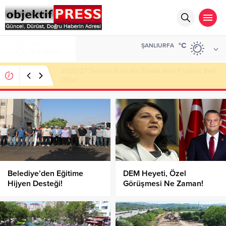
ALTIN
°C
ŞANLIURFA
6.584,66
Haliliye Belediyesi Her Gün 4 Bin 898 Kişiye Sıcak
Yemek Ulaştırıyor!
Belediye’den Eğitime
DEM Heyeti, Özel
Hijyen Desteği!
Görüşmesi Ne Zaman!