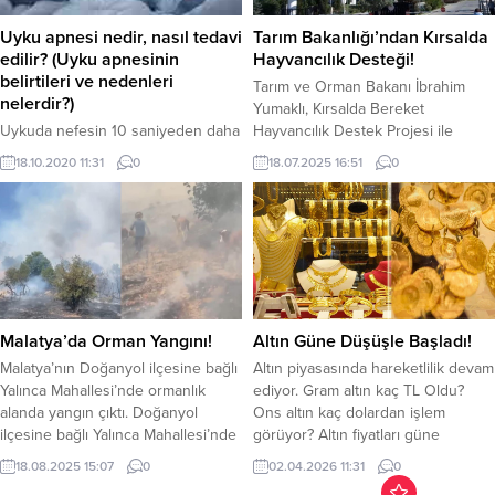
düşüren 19 ilin sağlık müdürlükleri
saat 10.55 itibariyle 4.058 TL’den
ödül aldı. Toplantıda konuşan
işlem görüyor....
Uyku apnesi nedir, nasıl tedavi
Tarım Bakanlığı’ndan Kırsalda
Bakan Memişoğlu,...
edilir? (Uyku apnesinin
Hayvancılık Desteği!
belirtileri ve nedenleri
Tarım ve Orman Bakanı İbrahim
nelerdir?)
Yumaklı, Kırsalda Bereket
Uykuda nefesin 10 saniyeden daha
Hayvancılık Destek Projesi ile
uzun süre kesilmesi “apne” olarak
hayvancılıkta önemli bir adım
18.10.2020 11:31
0
18.07.2025 16:51
0
adlandırılıyor. Uykuda nefesin kısmi
atıldığını duyurdu. Bakan, projenin
kesilmesi ise horlama olarak ortaya
ana hedefinin, Anadolu
çıkıyor. “Uyku apnesi” ve buna
hayvancılığını artırmak ve besilik
bağlı görülen “gündüz aşırı
materyal talebini kendi
uykululuğu’ hayati sorunlara neden
yetiştiricilerimizle karşılamak
olabiliyor. Obstrüktif (tıkayıcı) Uyku
olduğunu belirtti. İlk Hayvan
Apne Sendromu gece boyunca
Teslimat Programı, Iğdır’da
defalarca tekrarlayabilir.UYKU
gerçekleştirildi. Programa göre,
Malatya’da Orman Yangını!
Altın Güne Düşüşle Başladı!
APNESİNİN NEDENLERİ VE
projeyle şu adımlar hedefleniyor:
Malatya’nın Doğanyol ilçesine bağlı
Altın piyasasında hareketlilik devam
BELİRTİLERİ NELERDİR?Uyku
Kendi yetiştiricilerimizle besilik
Yalınca Mahallesi’nde ormanlık
ediyor. Gram altın kaç TL Oldu?
apnesinin 3 temel bulgusu ...
materyal...
alanda yangın çıktı. Doğanyol
Ons altın kaç dolardan işlem
ilçesine bağlı Yalınca Mahallesi’nde
görüyor? Altın fiyatları güne
henüz belirlenemeyen bir nedenler
düşüşle başladı. Jeopolitik
18.08.2025 15:07
0
02.04.2026 11:31
0
ormanlık alanda yangın çıktı.
gelişmeler altın fiyatlarını