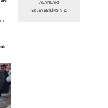
 kişi
ALANLARI
EKLEYEBİLİRSİNİZ.
ana
arak