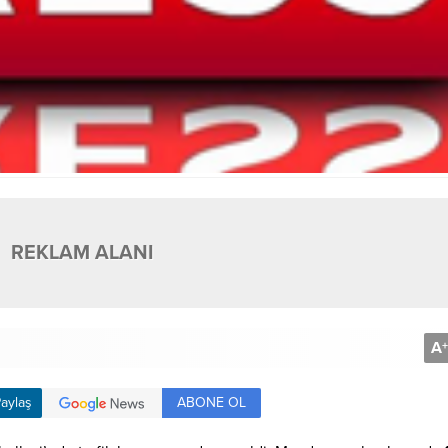
REKLAM ALANI
A
+
ABONE OL
aylaş