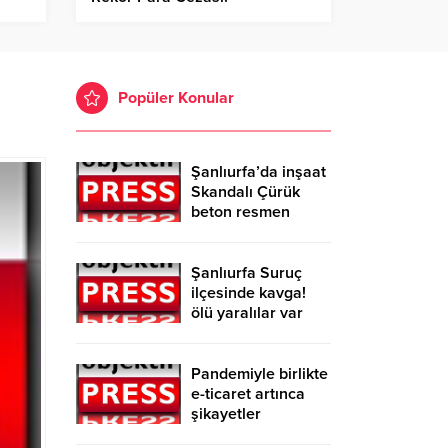
Popüler Konular
Şanlıurfa’da inşaat
Skandalı Çürük
beton resmen
belgelendi
Şanlıurfa Suruç
ilçesinde kavga!
ölü yaralılar var
Pandemiyle birlikte
e-ticaret artınca
şikayetler
de katlandı