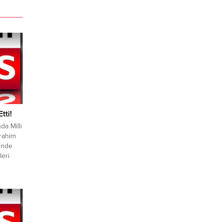
tti!
da Milli
brahim
i’nde
leri
iyetçi
 ve
rörsüz
ti