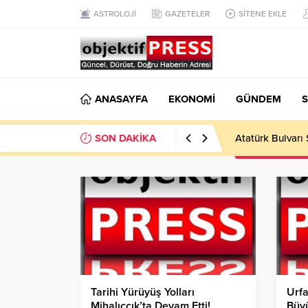
ASTROLOJİ
GAZETELER
SİTENE EKLE
ANASAYFA
EKONOMİ
GÜNDEM
S
SON DAKİKA
Temmuzda IPARD
Tarihi Yürüyüş Yolları
Urfa
Mihalıççık’ta Devam Etti!
Büyü