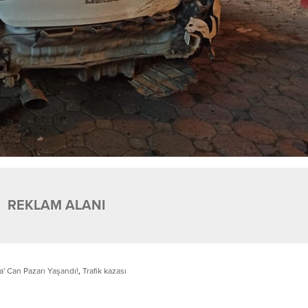
REKLAM ALANI
a' Can Pazarı Yaşandı!
,
Trafik kazası