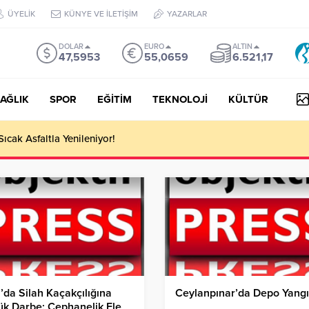
ÜYELİK
KÜNYE VE İLETİŞİM
YAZARLAR
DOLAR
EURO
ALTIN
47,5953
55,0659
6.521,17
AĞLIK
SPOR
EĞİTİM
TEKNOLOJİ
KÜLTÜR
 III Kapsamında 634,3 Milyon Lira Hibe Ödemesi Yapıldı!
’da Silah Kaçakçılığına
Ceylanpınar’da Depo Yangı
k Darbe: Cephanelik Ele