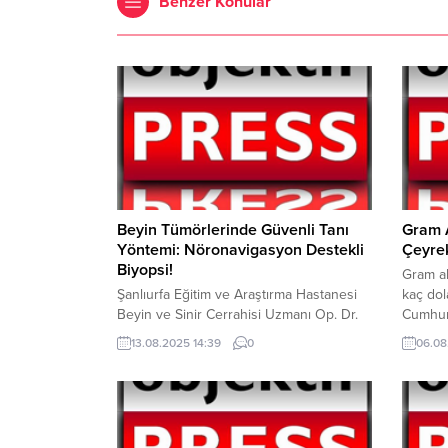
Benzer Konular
Beyin Tümörlerinde Güvenli Tanı
Gram 
Yöntemi: Nöronavigasyon Destekli
Çeyrek
Biyopsi!
Gram al
Şanlıurfa Eğitim ve Araştırma Hastanesi
kaç dol
Beyin ve Sinir Cerrahisi Uzmanı Op. Dr.
Cumhuriy
Abdulmehmet Kuloğlu, beyin
buluyor
13.08.2025 14:39
0
06.08
tümörlerinde cerrahi müdahalenin
altında
öncelikli tedavi yöntemi olduğunu, ancak
ediyor.
bazı özel durumlarda biyopsi yönteminin
fiyatla
tercih edildiğini belirtti. Dr. Kuloğlu,
4.407 
özellikle beynin derin bölgelerine
Çeyrek 