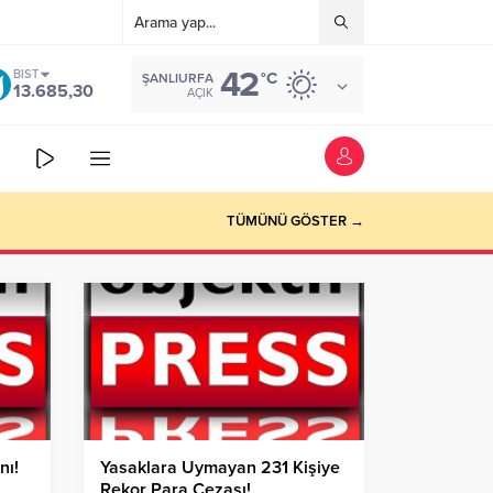
42
BIST
°C
ŞANLIURFA
13.685,30
AÇIK
TÜMÜNÜ GÖSTER →
nı!
Yasaklara Uymayan 231 Kişiye
Rekor Para Cezası!