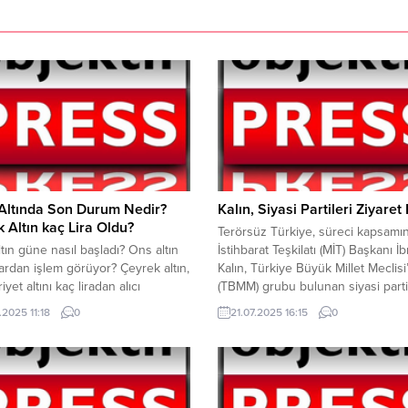
Altında Son Durum Nedir?
Kalın, Siyasi Partileri Ziyaret E
 Altın kaç Lira Oldu?
Terörsüz Türkiye, süreci kapsamın
tın güne nasıl başladı? Ons altın
İstihbarat Teşkilatı (MİT) Başkanı İ
ardan işlem görüyor? Çeyrek altın,
Kalın, Türkiye Büyük Millet Meclis
et altını kaç liradan alıcı
(TBMM) grubu bulunan siyasi parti
? Güvenli liman olarak bilinen
ziyaret etti. Kalın, ilk ziyaretini Mill
.2025 11:18
0
21.07.2025 16:15
0
, bugün de hareketlilik devam
Hareket Partisi (MHP) lideri Devlet
 Kapalı Çarşı’da güncel altın
Bahçeli’ye yaptı ardından AK Parti
rında son durum nedir? Gram altın:
DEM Parti’yi ziyaret etti. Kalın, Te
TL YAZI ARASI REKLAM ALANI
Türkiye süreci kapsamında AK Par
altın: 7.222 TL Cumhuriyet...
Genel Başkanvekili...