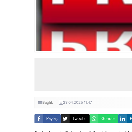
Sağlık
23.04.2025 11:47
Paylaş
Tweetle
Gönder
P