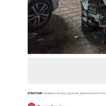
ETİKETLER:
karaköprü de kaza
,
Şanlıurfa
,
Şanlıurfa'da Feci Kaz