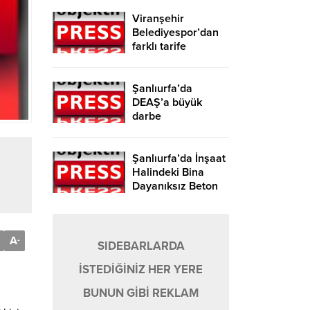
Viranşehir
Belediyespor’dan
farklı tarife
Şanlıurfa’da
DEAŞ’a büyük
darbe
Şanlıurfa’da İnşaat
Halindeki Bina
Dayanıksız Beton
Nedeniyle Yıkıldı!
A
-
SIDEBARLARDA
İSTEDİĞİNİZ HER YERE
BUNUN GİBİ REKLAM