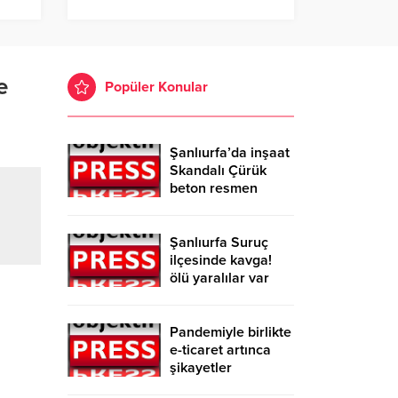
e
Popüler Konular
Şanlıurfa’da inşaat
Skandalı Çürük
beton resmen
belgelendi
Şanlıurfa Suruç
ilçesinde kavga!
ölü yaralılar var
Pandemiyle birlikte
e-ticaret artınca
şikayetler
de katlandı