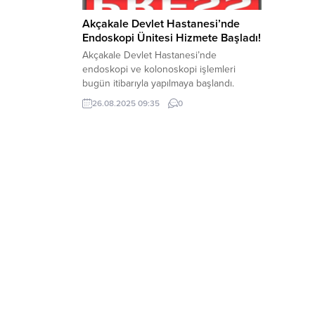
Akçakale Devlet Hastanesi’nde
Endoskopi Ünitesi Hizmete Başladı!
Akçakale Devlet Hastanesi’nde
endoskopi ve kolonoskopi işlemleri
bugün itibarıyla yapılmaya başlandı.
Hizmete giren yeni Endoskopi Ünitesi’nin
26.08.2025 09:35
0
özellikle kanserin erken teşhisinde
büyük önem taşıdığını belirten Genel
Cerrahi Uzmanı Op. Dr. Selahattin
Aydemir, vatandaşların artık bu hizmeti
kendi ilçelerinde alabileceklerini
vurguladı. Dr. Aydemir yaptığı açıklamada
şu ifadelere yer verdi:“Kanser tarama
programı kapsamında gaitada...