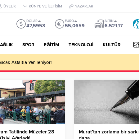
ÜYELİK
KÜNYE VE İLETİŞİM
YAZARLAR
DOLAR
EURO
ALTIN
47,5953
55,0659
6.521,17
AĞLIK
SPOR
EĞİTİM
TEKNOLOJİ
KÜLTÜR
Sıcak Asfaltla Yenileniyor!
am Tatilinde Müzeler 28
Murat’tan zorlama bir şarkı
Kişiyi Ağırladı!
daha