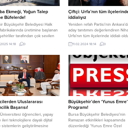
ba Ekmeği, Yoğun Talep
Çiftçi: Urfa’nın tüm ilçelerind
e Büfelerde!
iddialıyız
ir Büyükşehir Belediyesi Halk
Yeniden refah Partisi’nin Ankara’d
abrikalarında üretimine başlanan
aday tanıtımını değerlendiren Nihat
şehirliler tarafından çok sevilen
Urfa’nın tüm ilçelerinde iddialı old
Küllüoba Ekmeğinin, vatandaşlardan
söyledi. Tüm Türkiye’de ve Şanlıu
.2025 14:18
0
11.02.2024 18:14
0
oğun talep üzerine Üretici
yaklaşan yerel seçimler için siyasi 
lerden sonra Halk Ekmek
çalışmalarını sürdürüyor. Yeniden
inde de satışına başlandı.
Partisi bugüne kadar açıklanan ada
ir’de Küllüoba Höyüğü kazılarında
ve İstanbul, Ankara ve İzmir adayla
üne çıkarılan ve Büyükşehir
Ankara’da kamuoyuna tanıttı. Şanlı
ye Başkanı Ayşe Ünlüce’nin
güçlü bir aday listesi ile seçime...
ünde yeniden üretilen 5 bin yıllık
..
ilerden Uluslararası
Büyükşehir’den ‘Yunus Emre’
cilik Başarısı!
Programı!
Üniversitesi öğrencileri, yapay
Bursa Büyükşehir Belediyesi’nin
ileri teknolojilere dayalı dijital
Ramazan etkinlikleri kapsamında
 sistemlerin geliştirilmesine
düzenlediği ‘Yunus Emre Özel