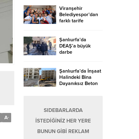
Viranşehir
Belediyespor’dan
farklı tarife
Şanlıurfa’da
DEAŞ’a büyük
darbe
Şanlıurfa’da İnşaat
Halindeki Bina
Dayanıksız Beton
Nedeniyle Yıkıldı!
SIDEBARLARDA
A
-
İSTEDİĞİNİZ HER YERE
BUNUN GİBİ REKLAM