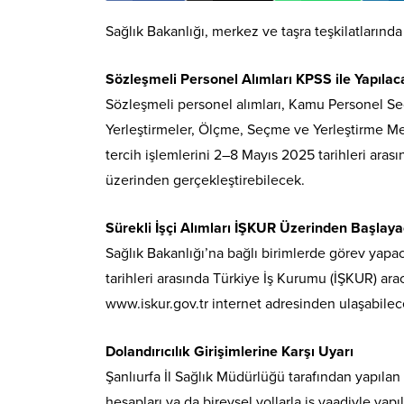
Sağlık Bakanlığı, merkez ve taşra teşkilatların
Sözleşmeli Personel Alımları KPSS ile Yapılac
Sözleşmeli personel alımları, Kamu Personel Se
Yerleştirmeler, Ölçme, Seçme ve Yerleştirme Mer
tercih işlemlerini 2–8 Mayıs 2025 tarihleri ara
üzerinden gerçekleştirebilecek.
Sürekli İşçi Alımları İŞKUR Üzerinden Başlay
Sağlık Bakanlığı’na bağlı birimlerde görev yapac
tarihleri arasında Türkiye İş Kurumu (İŞKUR) ara
www.iskur.gov.tr internet adresinden ulaşabilec
Dolandırıcılık Girişimlerine Karşı Uyarı
Şanlıurfa İl Sağlık Müdürlüğü tarafından yapıl
hesapları ya da bireysel yollarla iş vaadiyle yapıl