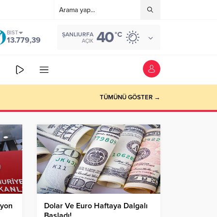
40
BIST
°C
ŞANLIURFA
13.779,39
AÇIK
TÜMÜNÜ GÖSTER →
lyon
Dolar Ve Euro Haftaya Dalgalı
Başladı!