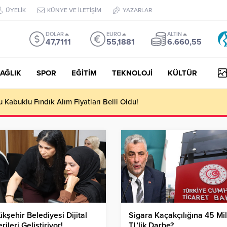
ÜYELİK
KÜNYE VE İLETİŞİM
YAZARLAR
DOLAR
EURO
ALTIN
47,7111
55,1881
6.660,55
AĞLIK
SPOR
EĞİTİM
TEKNOLOJİ
KÜLTÜR
yesi Her Gün 4 Bin 898 Kişiye Sıcak Yemek Ulaştırıyor!
kşehir Belediyesi Dijital
Sigara Kaçakçılığına 45 Mi
rileri Geliştiriyor!
TL’lik Darbe?