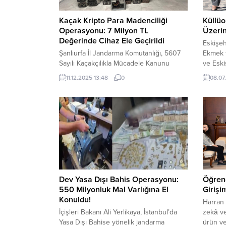
Kaçak Kripto Para Madenciliği
Küllüo
Operasyonu: 7 Milyon TL
Üzerin
Değerinde Cihaz Ele Geçirildi
Eskişeh
Şanlıurfa İl Jandarma Komutanlığı, 5607
Ekmek f
Sayılı Kaçakçılıkla Mücadele Kanunu
ve Eski
kapsamında yürüttüğü çalışmalar
tarihi 
11.12.2025 13:48
0
08.07
çerçevesinde Hilvan ilçesinde büyük bir
gelen y
operasyon gerçekleştirdi. 10 Aralık 2025
Market
tarihinde Hilvan İlçe Jandarma
büfeler
Komutanlığı ekipleri, SİBER ve KOM Şube
Eskişeh
Müdürlüğü ile koordineli şekilde kripto
gün yüz
para üretimi yaptığı belirlenen iki
Beledi
şüpheliye yönelik operasyon düzenledi.
öncülüğ
Operasyon kapsamında, piyasa değeri...
ekmek,.
Dev Yasa Dışı Bahis Operasyonu:
Öğrenc
550 Milyonluk Mal Varlığına El
Girişim
Konuldu!
Harran 
İçişleri Bakanı Ali Yerlikaya, İstanbul’da
zekâ ve 
Yasa Dışı Bahise yönelik jandarma
ürün ve