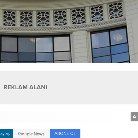
REKLAM ALANI
A
+
ABONE OL
aylaş