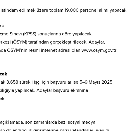
da istihdam edilmek üzere toplam 19.000 personel alımı yapacak.
ak
çme Sınavı (KPSS) sonuçlarına göre yapılacak.
kezi (ÖSYM) tarafından gerçekleştirilecek. Adaylar,
sında ÖSYM’nin resmi internet adresi olan www.osym.gov.tr
acak
ak 3.658 sürekli işçi için başvurular ise 5–9 Mayıs 2025
cılığıyla yapılacak. Adaylar başvuru ekranına
ek.
an açıklamada, son zamanlarda bazı sosyal medya
an dolandırıcılık girişimlerine karşı vatandaşlar uyarıldı.