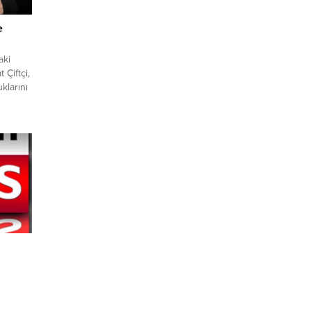
e
aki
 Çiftçi,
uklarını
rfa’da
partiler
 Refah
ylarını
rını
urfa’da