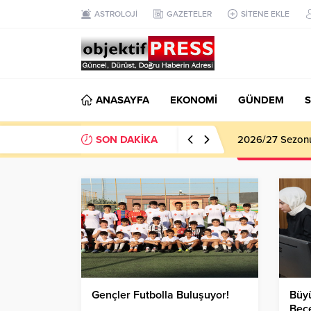
ASTROLOJİ
GAZETELER
SİTENE EKLE
ANASAYFA
EKONOMİ
GÜNDEM
S
SON DAKİKA
Haliliye Beledi
Gençler Futbolla Buluşuyor!
Büyü
Bece