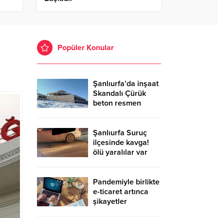
Popüler Konular
Şanlıurfa’da inşaat
Skandalı Çürük
beton resmen
belgelendi
Şanlıurfa Suruç
ilçesinde kavga!
ölü yaralılar var
Pandemiyle birlikte
e-ticaret artınca
şikayetler
de katlandı