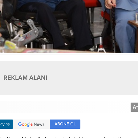
REKLAM ALANI
A
+
ABONE OL
aylaş