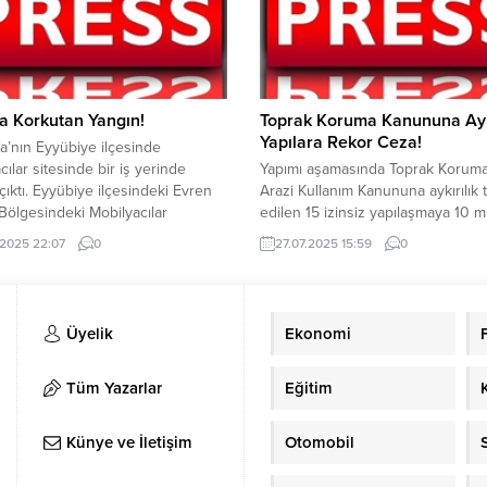
hir Belediyesi Fuar
dahilinde operasyon gerçekleştiril
indeki Ramazan Sokağı
Gerçekleştirilen operasyon netic
klerikapsamında Abdurrahman
parça halinde 8 Kilo 240 Gram Es
hne aldı. Önül, birbirinden güzel
maddesi ele geçirildi. Düzenlene
le Şanlıurfalılara unutulmazbir
operasyonda gözaltına alınan 1 şü
şahıs hakkında...
a Korkutan Yangın!
Toprak Koruma Kanununa Ayk
Yapılara Rekor Ceza!
fa’nın Eyyübiye ilçesinde
cılar sitesinde bir iş yerinde
Yapımı aşamasında Toprak Korum
çıktı. Eyyübiye ilçesindeki Evren
Arazi Kullanım Kanununa aykırılık 
Bölgesindeki Mobilyacılar
edilen 15 izinsiz yapılaşmaya 10 m
de bir işyerinde yangın çıktı.
TL’yi aşan idari para cezası uygula
.2025 22:07
0
27.07.2025 15:59
0
kilerin ihbarı üzerine bölgeye
2025 yılı Ocak ayında Şanlıurfa Vali
da itfaiye ekibi sevk edildi. İtfaiye
tarafından ilgili bütün kuruluşlara
inin uzun uğraşları sonucu yangın
gönderilen; Toprak Koruma Kanu
ldü. Yangının çıkış sebebi henüz
aykırılık konulu genelgenin
Üyelik
Ekonomi
dilemedi. Olay ile ilgili soruşturma
yayınlanmasından bu yana deneti
ı. YAZI...
kararlı bir şekilde sürdürülüyor. İz
yapılaşmalar ve...
Tüm Yazarlar
Eğitim
Künye ve İletişim
Otomobil