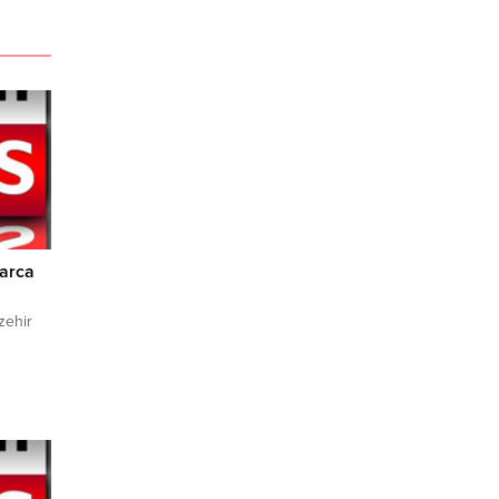
larca
zehir
 İl
e
ndan,