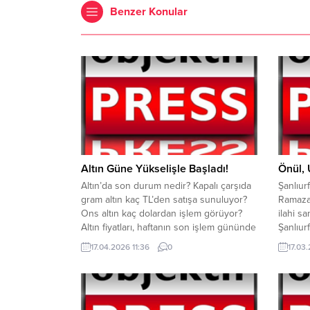
Benzer Konular
Altın Güne Yükselişle Başladı!
Önül, 
Altın’da son durum nedir? Kapalı çarşıda
Şanlıur
gram altın kaç TL’den satışa sunuluyor?
Ramazan
Ons altın kaç dolardan işlem görüyor?
ilahi s
Altın fiyatları, haftanın son işlem gününde
Şanlıurf
hafif bir yükselişle başladı. Küresel
güzel i
17.04.2026 11:36
0
17.03
gelişmeler, döviz kurlarında ki yükseliş
duygu d
altın fiyatlarını etkilemeye devam ediyor.
Büyükşe
Küresel piyasalarda ons altın, 4.790 dolar
etkinlik
seviyelerinde işlem görürken, yurt
etkinli