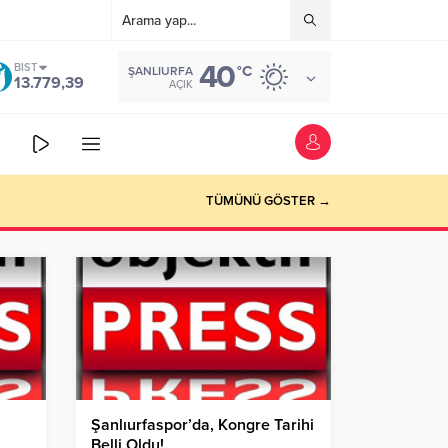
40
BIST
°C
ŞANLIURFA
13.779,39
AÇIK
TÜMÜNÜ GÖSTER →
Şanlıurfaspor’da, Kongre Tarihi
Belli Oldu!