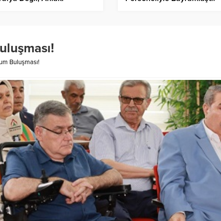
imizdir”
uluşması!
rum Buluşması!