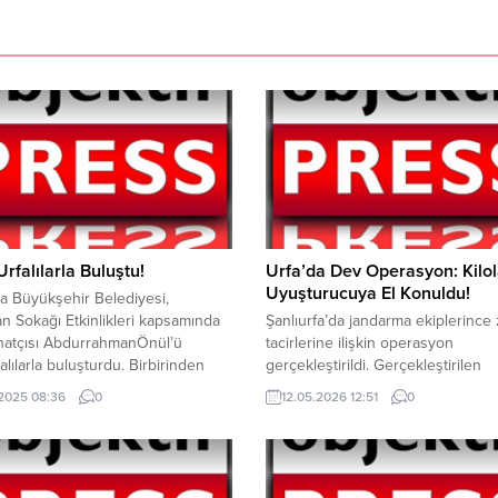
Urfalılarla Buluştu!
Urfa’da Dev Operasyon: Kilo
Uyuşturucuya El Konuldu!
fa Büyükşehir Belediyesi,
 Sokağı Etkinlikleri kapsamında
Şanlıurfa’da jandarma ekiplerince 
anatçısı AbdurrahmanÖnül’ü
tacirlerine ilişkin operasyon
alılarla buluşturdu. Birbirinden
gerçekleştirildi. Gerçekleştirilen
lahilerin seslendirildiği konserde
operasyon dahilinde kilolarca
.2025 08:36
0
12.05.2026 12:51
0
oluanlar yaşandı. Şanlıurfa
uyuşturucuya el konuldu. Şanlıurfa
hir Belediyesi’nin Ramazan ayı
Emniyet Müdürlüğü ve Harran İlç
leri sürüyor. Her gün farklı
Emniyet Müdürlüğü ekipleri tarafı
klerindüzenlendiği Şanlıurfa
narkotik suçlarla mücadele