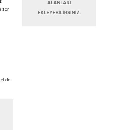
z
ALANLARI
n zor
EKLEYEBİLİRSİNİZ.
tçi de