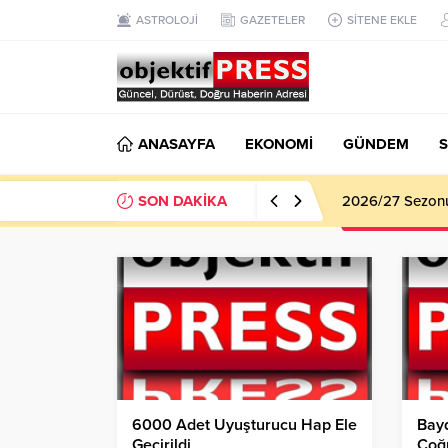
ASTROLOJİ
GAZETELER
SİTENE EKLE
ANASAYFA
EKONOMİ
GÜNDEM
S
SON DAKİKA
Haliliye Beledi
6000 Adet Uyuşturucu Hap Ele
Bayd
Geçirildi
Coğr