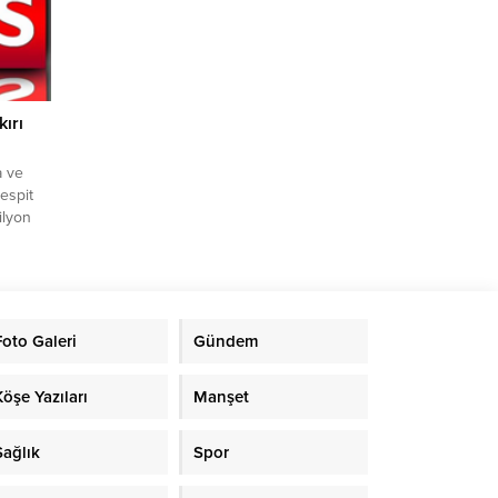
di.
esinde 3
rar
n
pheli
ırı
a ve
tespit
ilyon
ndı.
liği
nuna
Foto Galeri
Gündem
mler
insiz
Köşe Yazıları
Manşet
Sağlık
Spor