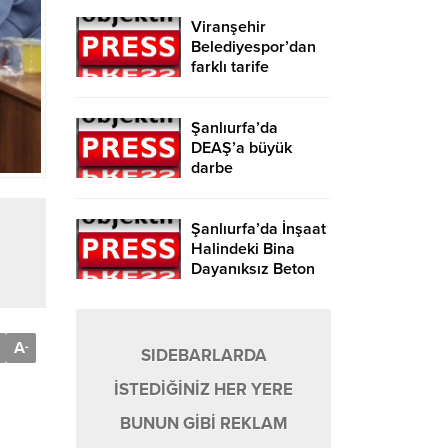
Viranşehir
Belediyespor’dan
farklı tarife
Şanlıurfa’da
DEAŞ’a büyük
darbe
Şanlıurfa’da İnşaat
Halindeki Bina
Dayanıksız Beton
Nedeniyle Yıkıldı!
A
-
SIDEBARLARDA
İSTEDİĞİNİZ HER YERE
BUNUN GİBİ REKLAM