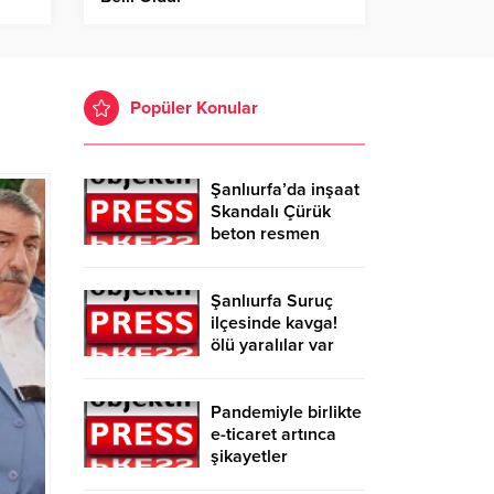
Popüler Konular
Şanlıurfa’da inşaat
Skandalı Çürük
beton resmen
belgelendi
Şanlıurfa Suruç
ilçesinde kavga!
ölü yaralılar var
Pandemiyle birlikte
e-ticaret artınca
şikayetler
de katlandı