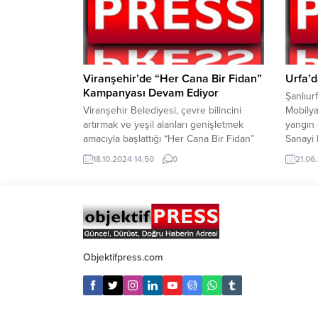
içinde...
Büyükşe
Merkez
Etkinli
Önül sa
ilahiler
gece...
Viranşehir’de “Her Cana Bir Fidan”
Urfa’d
Kampanyası Devam Ediyor
Şanlıur
Viranşehir Belediyesi, çevre bilincini
Mobilya
artırmak ve yeşil alanları genişletmek
yangın 
amacıyla başlattığı “Her Cana Bir Fidan”
Sanayi 
kampanyası kapsamında ağaçlandırma
sitesin
18.10.2024 14:50
0
21.06
çalışmalarına hız kesmeden devam
Çevrede
ediyor. Son olarak, Belediye Eş
çok sayı
Başkanları Serhat Dicle İnan ve Bedriye
ekipler
Yorgun’un katılımıyla Yeni Mahalle’de
söndürü
ağaçlar toprakla buluşturuldu. Etkinliğe,
tespit e
Belediye Eş Başkanları Serhat Dicle İnan
başlatıld
ve Bedriye Yorgun’un...
Objektifpress.com