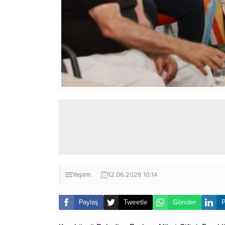
Yaşam
12.06.2026 10:14
Paylaş
Tweetle
Gönder
P