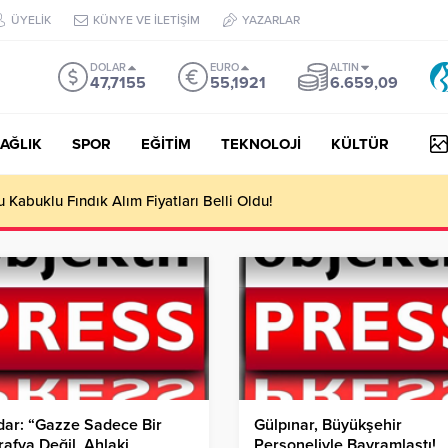
ÜYELİK
KÜNYE VE İLETİŞİM
YAZARLAR
DOLAR
EURO
ALTIN
47,7155
55,1921
6.659,09
AĞLIK
SPOR
EĞİTİM
TEKNOLOJİ
KÜLTÜR
yesi Her Gün 4 Bin 898 Kişiye Sıcak Yemek Ulaştırıyor!
ar: “Gazze Sadece Bir
Gülpınar, Büyükşehir
afya Değil, Ahlaki
Personeliyle Bayramlaştı!