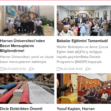
Harran Üniversitesi’nden
Babalar Eğitimini Tamamladı!
Basın Mensuplarını
Nilüfer Belediyesi ve Anne Çocuk
Bilgilendirme!
Eğitim Vakfı (AÇEV) iş birliğiyle
Harran Üniversitesi, yerel ve ulusal
hayata geçirilenBaba Destek
basın mensuplarının katılımıyla
Programı’nı (BADEP) başarıyla
üniversitenin son dönemdeki
tamamlayan babalar sertifikalarını
25.07.2025 12:52
0
16.03.2026 10:03
0
faaliyetleri ve hedeflerinin
aldı.13 hafta süren eğitimleri
paylaşıldığı bir bilgilendirme
tamamlayan babalara sertifikalarını
toplantısı düzenledi. Harran
Nilüfer Belediye BaşkanıŞadi
Üniversitesi Uygulama Oteli’nde
Özdemir verdi. Nilüfer Belediyesi
gerçekleşen toplantıya, Rektör Prof.
Ferhat Bakgör Kreş ve Gündüz
Dr. Mehmet Tahir Güllüoğlu ev
Bakımevi’nde eğitim gören
sahipliği yaptı. Toplantıda konuşan
çocuklarınbabalarına yönelik
Rektör Güllüoğlu, üniversitenin
düzenlenen Baba Destek Programı
Dicle Elektrikten Önemli
Yusuf Kaplan, Harran