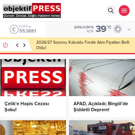
39
ALTIN
°C
ŞANLIURFA
6.660,55
AÇIK
Haliliye Belediyesi Her Gün 4 Bin 898 Kişiye Sıcak
Yemek Ulaştırıyor!
Çelik’e Hapis Cezası
AFAD, Açıkladı; Bingöl’de
Şoku!
Şiddetli Deprem!