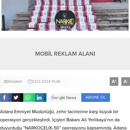
MOBİL REKLAM ALANI
A
A
+
-
Gündem
03.12.2024 19:36
ABONE OL
Adana Emniyet Müdürlüğü, zehir tacirlerine karşı büyük bir
operasyon gerçekleştirdi. İçişleri Bakanı Ali Yerlikaya’nın da
duyurduğu “NARKOÇELİK-50” operasyonu kapsamında, Adana