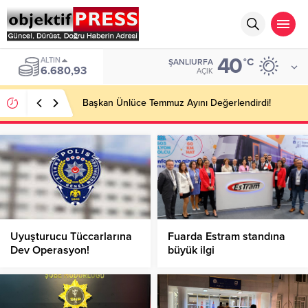
40
ALTIN
°C
ŞANLIURFA
6.680,93
AÇIK
Başkan Ünlüce Temmuz Ayını Değerlendirdi!
Uyuşturucu Tüccarlarına
Fuarda Estram standına
Dev Operasyon!
büyük ilgi