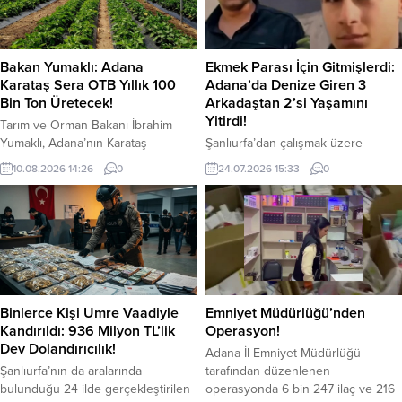
Bakan Yumaklı: Adana
Ekmek Parası İçin Gitmişlerdi:
Karataş Sera OTB Yıllık 100
Adana’da Denize Giren 3
Bin Ton Üretecek!
Arkadaştan 2’si Yaşamını
Yitirdi!
Tarım ve Orman Bakanı İbrahim
Yumaklı, Adana’nın Karataş
Şanlıurfa’dan çalışmak üzere
ilçesinde 1,2 milyar liralık yatırımla
Adana’ya giden üç genç mevsimlik
10.08.2026 14:26
0
24.07.2026 15:33
0
hayata geçirilen Sera Organize
tarım işçisi, serinlemek için
Tarım Bölgesi’nin (OTB) yıllık 100
girdikleri denizde dalgalara kapıldı.
bin ton üretim kapasitesine sahip
Faciayla sonuçlanan olayda 2 genç
olacağını açıkladı. Bakan Yumaklı,
yaşamını yitirirken, 1 gencin ise
tarıma elverişsiz alanların yüksek
hastanedeki kritik tedavisi sürüyor.
teknoloji kullanılarak üretim
Üzücü olay, Adana’nın Karataş
merkezlerine dönüştürüldüğünü
ilçesinde bulunan Bahçe Halk
belirtti. Karataş Sera Organize
Plajı’nda meydana geldi. Edinilen
Binlerce Kişi Umre Vaadiyle
Emniyet Müdürlüğü’nden
Tarım Bölgesi’nde modern
bilgilere göre, tarladaki mesailerinin
Kandırıldı: 936 Milyon TL’lik
Operasyon!
topraksız tarım uygulamalarının...
ardından serinlemek amacıyla
Dev Dolandırıcılık!
Adana İl Emniyet Müdürlüğü
denize...
Şanlıurfa’nın da aralarında
tarafından düzenlenen
bulunduğu 24 ilde gerçekleştirilen
operasyonda 6 bin 247 ilaç ve 216