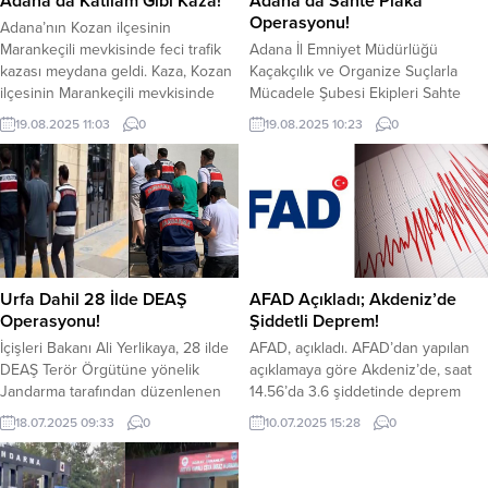
Adana’da Katliam Gibi Kaza!
Adana’da Sahte Plaka
Müdürlüğüyle...
Operasyonu!
Adana’nın Kozan ilçesinin
Marankeçili mevkisinde feci trafik
Adana İl Emniyet Müdürlüğü
kazası meydana geldi. Kaza, Kozan
Kaçakçılık ve Organize Suçlarla
ilçesinin Marankeçili mevkisinde
Mücadele Şubesi Ekipleri Sahte
Engin Eldaş’ın kullandığı araç
plaka çetesine operasyon yaptı.
19.08.2025 11:03
0
19.08.2025 10:23
0
henüz bilinmeyen bir nedenle 70
Kaçakçılık ve Organize Suçlarla
metrelik uçuruma yuvarlanmasıyla
Mücadele Şubesi Ekipleri, Sarıçam
meydana geldi. Kaza sonucunda 1’i
ilçesinde bir oto yıkamada sahte
çocuk 5 kişi hayatını kaybetti.
plaka olduğu bilgisi aldı. Alınan
Çevredekilerin İhbarı üzerine olay
bilgiye göre oto yıkamaya
yerine jandarma, itfaiye ve sağlık
operasyon düzenledi. Operasyon
ekipleri sevk edildi. Uçuruma...
sonucunda 27 adet sahte plaka ele
geçirildi. 1 zanlı...
Urfa Dahil 28 İlde DEAŞ
AFAD Açıkladı; Akdeniz’de
Operasyonu!
Şiddetli Deprem!
İçişleri Bakanı Ali Yerlikaya, 28 ilde
AFAD, açıkladı. AFAD’dan yapılan
DEAŞ Terör Örgütüne yönelik
açıklamaya göre Akdeniz’de, saat
Jandarma tarafından düzenlenen
14.56’da 3.6 şiddetinde deprem
operasyonlarda; 153 şüpheli
oldu. Afet ve Acil Durum Yönetimi
18.07.2025 09:33
0
10.07.2025 15:28
0
yakalandı. Adana, Antalya, Aydın,
Başkanlığı (AFAD) sosyal medya
Bursa, Çankırı, Çorum, Eskişehir,
hesabından yaptığı açıklamada
Gaziantep, Hatay, İstanbul, İzmir,
Akdeniz’de 3.6 şiddetinde deprem