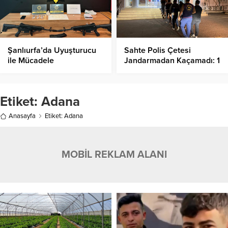
Şanlıurfa’da Uyuşturucu
Sahte Polis Çetesi
ile Mücadele
Jandarmadan Kaçamadı: 1
Operasyonları: 11 Şüpheli
Milyon 250 Bin TL’lik
Gözaltına Alındı
Vurgun Aydınlatıldı
Etiket:
Adana
Anasayfa
Etiket: Adana
MOBİL REKLAM ALANI