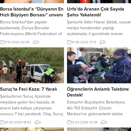
Borsa İstanbul’a “Dünyanın En
Urfa’da Aranan Çok Sayıda
Hızlı Büyüyen Borsası” unvanı
Şahıs Yakalandı!
Borsa İstanbul'dan yapılan
Şanlıurfa Valisi Hasan Şıldak, sosyal
açıklamada, Dünya Borsalar
medya hesabından yaptığı
Federasyonu (World Federation of
açıklamada, il genelinde aranan
Exchanges - WFE) 2019 verilerine
şahısların yakalanmasına yönelik
17.10.2020 20:38
0
10.06.2025 17:13
0
göre, Borsa İstanbul'un Pay Vadeli
faaliyetler gerçekleştirildiğini
İşlem Sözleşmeleri'nde geçen
bildirdi. Yapılan operasyonlar
yıl dünyanın en hızlı büyüyen
sonucunda; 381 farklı noktada
borsası olduğu bildirildi.
1.877 personelin desteğiyle; Hapis
cezası ve yakalanma emriyle
aranmakta olan toplam 278 şahıs
yakalandı. Yakalananlar arasında;
Adam öldürme suçundan 4 şahıs,
Suruç’ta Feci Kaza: 7 Yaralı
Öğrencilerin Anlamlı Talebine
Hırsızlık suçundan 34 şahıs,
Destek!
Şanlıurfa’nın Suruç ilçesinde
Dolandırıcılık suçundan...
meydana gelen feci kazada, iki
Eskişehir Büyükşehir Belediyesi,
aracın kafa kafaya çarpışması
Alo 153 Eskişehir Çözüm
sonucu 7 kişi yaralandı. Olay, Suruç
Merkezi’ne gelenanlamlı talebe
çevre yolunda gerçekleşti.İhbar
kayıtsız kalmadı. Geçtiğimiz
20.09.2024 18:42
0
13.03.2026 13:08
0
üzerine olay yerine gelen sağlık
günlerde katledilen Fatma Nur