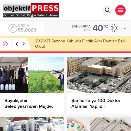
40
ALTIN
°C
ŞANLIURFA
6.543,59
AÇIK
Büyükşehir
Şanlıurfa’ya 100 Doktor
Belediyesi’nden Müjde,
Ataması Yapıldı!
Yüzde 100 Hibe ‘Mazot
Desteği’!