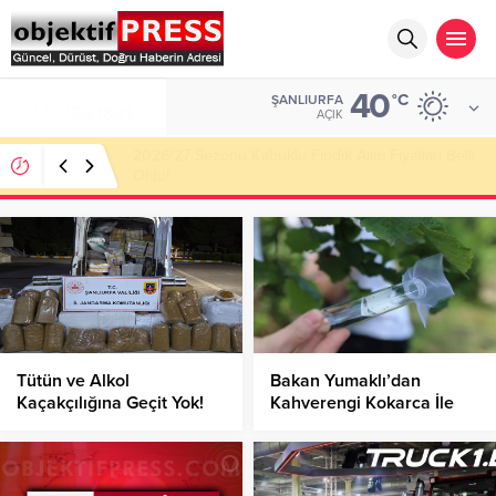
40
ALTIN
°C
ŞANLIURFA
6.660,55
AÇIK
Haliliye Belediyesi Her Gün 4 Bin 898 Kişiye Sıcak
Yemek Ulaştırıyor!
Tütün ve Alkol
Bakan Yumaklı’dan
Kaçakçılığına Geçit Yok!
Kahverengi Kokarca İle
Mücadele Açıklaması!