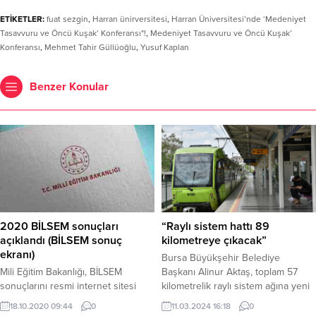
ETİKETLER:
fuat sezgin
,
Harran ünirversitesi
,
Harran Üniversitesi’nde ‘Medeniyet
Tasavvuru ve Öncü Kuşak’ Konferansı"!
,
Medeniyet Tasavvuru ve Öncü Kuşak’
Konferansı
,
Mehmet Tahir Güllüoğlu
,
Yusuf Kaplan
Benzer Konular
2020 BİLSEM sonuçları
“Raylı sistem hattı 89
açıklandı (BİLSEM sonuç
kilometreye çıkacak”
ekranı)
Bursa Büyükşehir Belediye
Mili Eğitim Bakanlığı, BİLSEM
Başkanı Alinur Aktaş, toplam 57
sonuçlarını resmi internet sitesi
kilometrelik raylı sistem ağına yeni
üzerinden açıkladı. Öğrenciler T.C
dönemde 32 kilometre daha ilave
18.10.2020 09:44
0
11.03.2024 16:18
0
Kimlik numaralarını, doğum
ederek 89 kilometreye