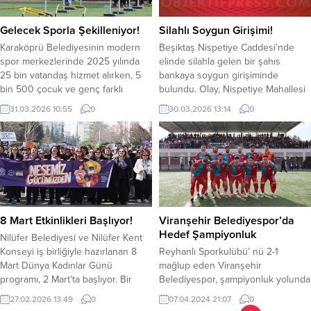
teknolojisiyle tanı ve tedavi
merkezi başta olmak üzere
süreçlerinde daha hızlı, güvenilir ve
Şanlıurfa’da elektrik hizmetlerinin
Gelecek Sporla Şekilleniyor!
Silahlı Soygun Girişimi!
yüksek doğrulukta değerlendirme
sunumunda meydana gelen
Karaköprü Belediyesinin modern
Beşiktaş Nispetiye Caddesi’nde
imkânı sağlayacak. Üç boyutlu
aksamaların...
spor merkezlerinde 2025 yılında
elinde silahla gelen bir şahıs
görüntüleme...
25 bin vatandaş hizmet alırken, 5
bankaya soygun girişiminde
bin 500 çocuk ve genç farklı
bulundu. Olay, Nispetiye Mahallesi
branşlarda spor eğitimi aldı.
Aytar Caddesi’nde sabah saat
31.03.2026 10:55
0
30.03.2026 13:14
0
Belediye, sporla büyüyen sağlıklı
10.30 sıralarında meydana geldi.
nesiller için yatırımlarını
İhbar üzerine bölgeye polis ekipleri
sürdürürken 2026 yılında da
sevk edildi. Polis Özel
faaliyetlerine devam ediyor.
Harekâtlarının yaptığı operasyonla
Karaköprü Belediyesi, çocuk ve
kısa sürede yakalanan şahıs sağlık
gençlerin fiziksel ve sosyal
ekiplerine teslim edildi. Olayla ilgili
gelişimine katkı sağlamak amacıyla
soruşturma devam ediyor. YAZI
modern...
ARASI...
8 Mart Etkinlikleri Başlıyor!
Viranşehir Belediyespor’da
Hedef Şampiyonluk
Nilüfer Belediyesi ve Nilüfer Kent
Konseyi iş birliğiyle hazırlanan 8
Reyhanlı Sporkulübü’ nü 2-1
Mart Dünya Kadınlar Günü
mağlup eden Viranşehir
programı, 2 Mart’ta başlıyor. Bir
Belediyespor, şampiyonluk yolunda
hafta boyunca sürecek
önemli bir adım attı. Taraftarın
27.02.2026 13:49
0
07.04.2024 21:07
0
etkinliklerde söyleşiler, paneller,
coşkusuyla oynanan maç,