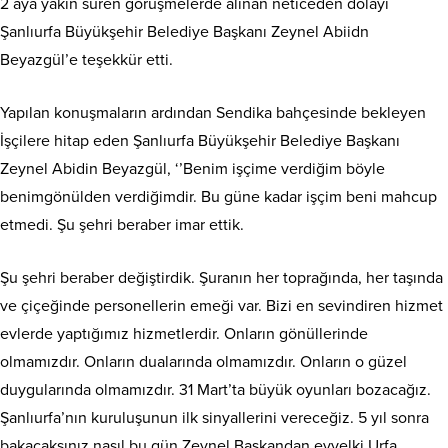
2 aya yakın süren görüşmelerde alınan neticeden dolayı
Şanlıurfa Büyükşehir Belediye Başkanı Zeynel Abiidn
Beyazgül’e teşekkür etti.
Yapılan konuşmaların ardından Sendika bahçesinde bekleyen
İşçilere hitap eden Şanlıurfa Büyükşehir Belediye Başkanı
Zeynel Abidin Beyazgül, ‘’Benim işçime verdiğim böyle
benimgönülden verdiğimdir. Bu güne kadar işçim beni mahcup
etmedi. Şu şehri beraber imar ettik.
Şu şehri beraber değiştirdik. Şuranın her toprağında, her taşında
ve çiçeğinde personellerin emeği var. Bizi en sevindiren hizmet
evlerde yaptığımız hizmetlerdir. Onların gönüllerinde
olmamızdır. Onların dualarında olmamızdır. Onların o güzel
duygularında olmamızdır. 31 Mart’ta büyük oyunları bozacağız.
Şanlıurfa’nın kuruluşunun ilk sinyallerini vereceğiz. 5 yıl sonra
bakacaksınız nasıl bu gün Zeynel Başkandan evvelki Urfa,