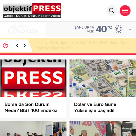
40
ALTIN
°C
ŞANLIURFA
6.543,59
AÇIK
Haliliye Belediyesi Her Gün 4 Bin 898 Kişiye Sıcak
Yemek Ulaştırıyor!
Borsa’da Son Durum
Dolar ve Euro Güne
Nedir? BİST 100 Endeksi
Yükselişle başladı!
Kaç Puandan İşlem
Görüyor?