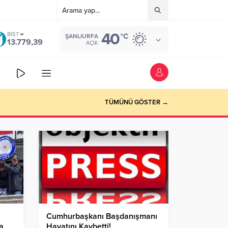
40
BIST
°C
ŞANLIURFA
13.779,39
AÇIK
TÜMÜNÜ GÖSTER →
7
Cumhurbaşkanı Başdanışmanı
a
Hayatını Kaybetti!