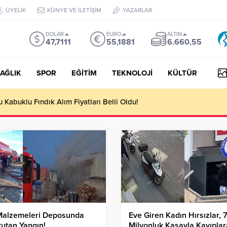
ÜYELİK
KÜNYE VE İLETİŞİM
YAZARLAR
DOLAR
EURO
ALTIN
47,7111
55,1881
6.660,55
AĞLIK
SPOR
EĞİTİM
TEKNOLOJİ
KÜLTÜR
Kabuklu Fındık Alım Fiyatları Belli Oldu!
Malzemeleri Deposunda
Eve Giren Kadın Hırsızlar, 
utan Yangın!
Milyonluk Kasayla Kayıplar