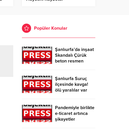
Popüler Konular
Şanlıurfa’da inşaat
Skandalı Çürük
beton resmen
belgelendi
Şanlıurfa Suruç
ilçesinde kavga!
ölü yaralılar var
Pandemiyle birlikte
e-ticaret artınca
şikayetler
de katlandı