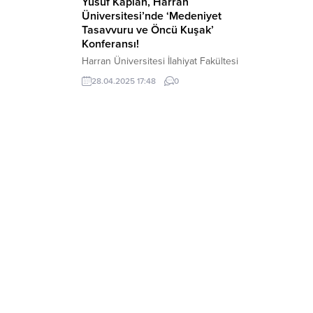
Yusuf Kaplan, Harran
Üniversitesi’nde ‘Medeniyet
Tasavvuru ve Öncü Kuşak’
Konferansı!
Harran Üniversitesi İlahiyat Fakültesi
Dekanlığı ve İlahiyat Fakültesi Öğrenci
28.04.2025 17:48
0
Temsilciliği tarafından, “Medeniyet
Tasavvuru ve Öncü Kuşak” başlıklı bir
konferans düzenlendi. Osmanbey
Yerleşkesi Hüseyin Apan Konferans
Salonu’nda gerçekleştirilen programa,
İlahiyat Fakültesi Dekanı Prof. Dr. Celil
Abuzar, akademisyenler, yazarlar ve çok
sayıda öğrenci katıldı. Konferansın
davetlisi olan mütefekkir-yazar Yusuf
Kaplan, konuşmasında gençlere...