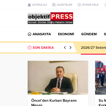
ASTROLOJİ
GAZETELER
SİTENE EKLE
ANASAYFA
EKONOMİ
GÜNDEM
S
SON DAKİKA
2026/27 Sezonu 
Öncel’den Kurban Bayramı
Su 
Mesajı
Kork