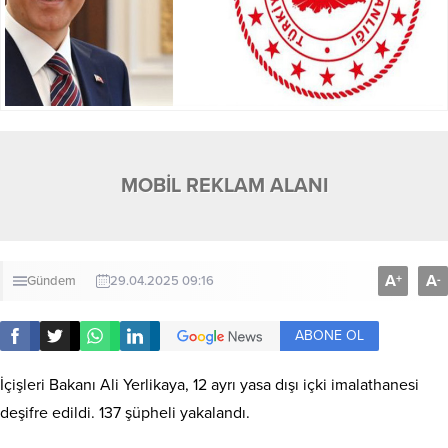
MOBİL REKLAM ALANI
A
A
+
-
Gündem
29.04.2025 09:16
ABONE OL
İçişleri Bakanı Ali Yerlikaya, 12 ayrı yasa dışı içki imalathanesi
deşifre edildi. 137 şüpheli yakalandı.