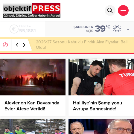
39
ALTIN
°C
ŞANLIURFA
6.660,55
AÇIK
Haliliye Belediyesi Her Gün 4 Bin 898 Kişiye Sıcak
Yemek Ulaştırıyor!
Alevlenen Kan Davasında
Haliliye’nin Şampiyonu
Evler Ateşe Verildi!
Avrupa Sahnesinde!