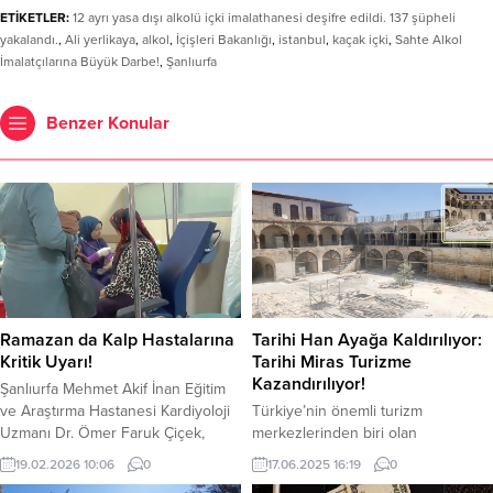
ETİKETLER:
12 ayrı yasa dışı alkolü içki imalathanesi deşifre edildi. 137 şüpheli
yakalandı.
,
Ali yerlikaya
,
alkol
,
İçişleri Bakanlığı
,
istanbul
,
kaçak içki
,
Sahte Alkol
İmalatçılarına Büyük Darbe!
,
Şanlıurfa
Benzer Konular
Ramazan da Kalp Hastalarına
Tarihi Han Ayağa Kaldırılıyor:
Kritik Uyarı!
Tarihi Miras Turizme
Kazandırılıyor!
Şanlıurfa Mehmet Akif İnan Eğitim
ve Araştırma Hastanesi Kardiyoloji
Türkiye’nin önemli turizm
Uzmanı Dr. Ömer Faruk Çiçek,
merkezlerinden biri olan
Ramazan ayında oruç tutacak kalp
Şanlıurfa’da, tarihi ve kültürel miras
19.02.2026 10:06
0
17.06.2025 16:19
0
ve tansiyon hastalarına önemli
yeniden ayağa kaldırılıyor. Şanlıurfa