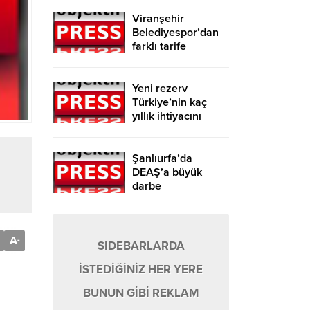
Viranşehir
Belediyespor’dan
farklı tarife
Yeni rezerv
Türkiye’nin kaç
yıllık ihtiyacını
karşılayacak?
Şanlıurfa’da
DEAŞ’a büyük
darbe
A
-
SIDEBARLARDA
İSTEDİĞİNİZ HER YERE
BUNUN GİBİ REKLAM