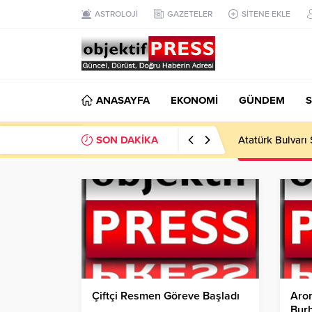
ASTROLOJİ
GAZETELER
SİTENE EKLE
ANASAYFA
EKONOMİ
GÜNDEM
S
SON DAKİKA
Temmuzda IPARD
Çiftçi Resmen Göreve Başladı
Arom
Burh