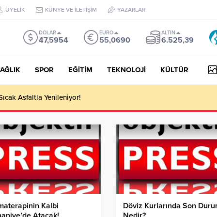
ÜYELİK
KÜNYE VE İLETİŞİM
YAZARLAR
DOLAR
EURO
ALTIN
47,5954
55,0690
6.525,39
AĞLIK
SPOR
EĞİTİM
TEKNOLOJİ
KÜLTÜR
 III Kapsamında 634,3 Milyon Lira Hibe Ödemesi Yapıldı!
aterapinin Kalbi
Döviz Kurlarında Son Dur
aniye’de Atacak!
Nedir?