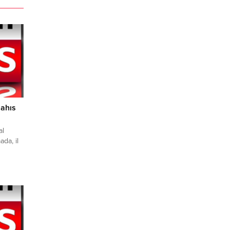
Şahıs
al
da, il
lı
le;
e
 Adam