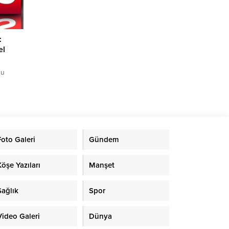
ık
.
:
el
nu
eleri
r
i ve
ıtan
Foto Galeri
Gündem
a
e
rkiye
Köşe Yazıları
Manşet
 Thomas
iAB
Sağlık
Spor
Video Galeri
Dünya