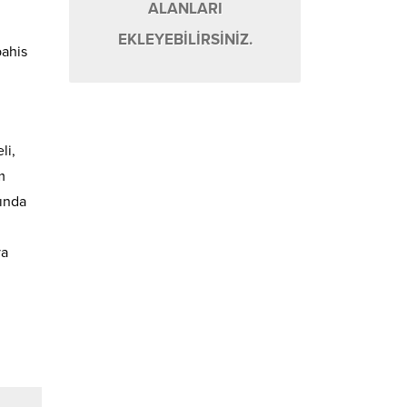
ALANLARI
EKLEYEBİLİRSİNİZ.
bahis
li,
m
kında
ya