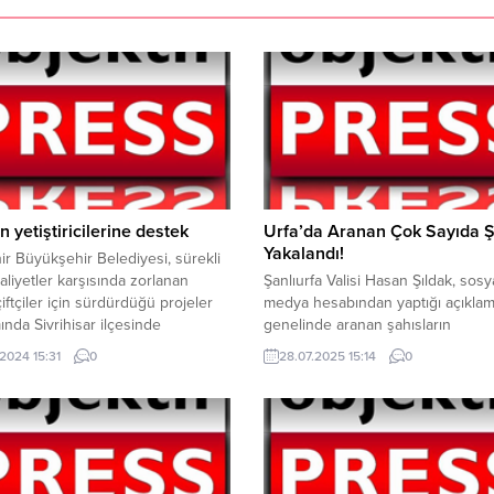
 yetiştiricilerine destek
Urfa’da Aranan Çok Sayıda 
Yakalandı!
ir Büyükşehir Belediyesi, sürekli
aliyetler karşısında zorlanan
Şanlıurfa Valisi Hasan Şıldak, sosy
iftçiler için sürdürdüğü projeler
medya hesabından yaptığı açıklama
nda Sivrihisar ilçesinde
genelinde aranan şahısların
uda bulunan hayvan
yakalanmasına yönelik faaliyetler
.2024 15:31
0
28.07.2025 15:14
0
icilerine mineral blok ile mastitis
gerçekleştirildiğini bildirdi. Yapılan
i solüsyon desteği sağladı.
operasyonlar sonucunda; 368 fark
ir Büyükşehir Belediyesi’nin
noktada 1.977 personelin desteğiy
l Hizmetler Dairesi aracılığıyla
Hapis cezası ve yakalanma emriyl
maliyetler nedeniyle üretmekte
aranmakta olan toplam 323 şahıs
çeken çiftçiler ve hayvan
yakalandı. Yakalananlar arasında;