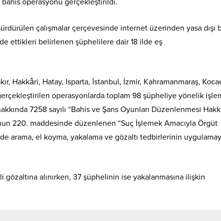
ı bahis operasyonu gerçekleştirildi.
rdürülen çalışmalar çerçevesinde internet üzerinden yasa dışı 
 ettikleri belirlenen şüphelilere dair 18 ilde eş
r, Hakkâri, Hatay, Isparta, İstanbul, İzmir, Kahramanmaraş, Kocae
gerçekleştirilen operasyonlarda toplam 98 şüpheliye yönelik işle
 hakkında 7258 sayılı “Bahis ve Şans Oyunları Düzenlenmesi Hak
’nun 220. maddesinde düzenlenen “Suç İşlemek Amacıyla Örgüt
nde arama, el koyma, yakalama ve gözaltı tedbirlerinin uygulama
gözaltına alınırken, 37 şüphelinin ise yakalanmasına ilişkin