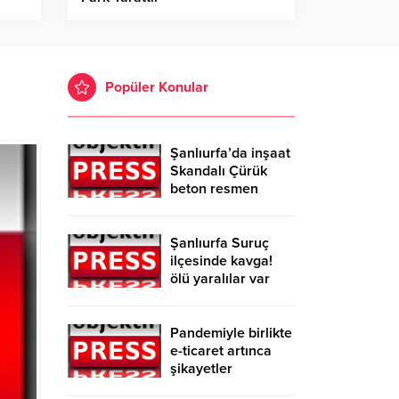
Popüler Konular
Şanlıurfa’da inşaat
Skandalı Çürük
beton resmen
belgelendi
Şanlıurfa Suruç
ilçesinde kavga!
ölü yaralılar var
Pandemiyle birlikte
e-ticaret artınca
şikayetler
de katlandı