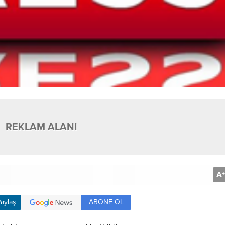
REKLAM ALANI
A
+
ABONE OL
aylaş