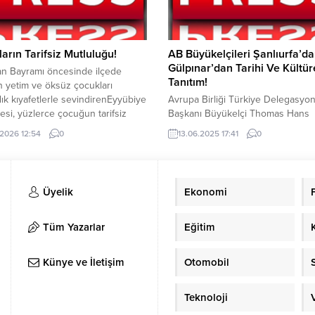
lerine verdiği destekler 2024
öldürme suçundan 2 şahıs, Hırsızl
da...
suçundan 32 şahıs, Dolandırıcılık..
arın Tarifsiz Mutluluğu!
AB Büyükelçileri Şanlıurfa’da
Gülpınar’dan Tarihi Ve Kültür
n Bayramı öncesinde ilçede
Tanıtım!
 yetim ve öksüz çocukları
ık kıyafetlerle sevindirenEyyübiye
Avrupa Birliği Türkiye Delegasyo
esi, yüzlerce çocuğun tarifsiz
Başkanı Büyükelçi Thomas Hans
ğuna vesile oldu. Evlerinden
Ossowski ve beraberindeki ABülk
.2026 12:54
0
13.06.2025 17:41
0
k alışverişmerkezine getirilen
büyükelçileri, Şanlıurfa Büyükşehi
ra bu kez Belediye Başkanı
Belediye Başkanı Mehmet Kasım
Kuş’la birlikte Şanlıurfa
Gülpınar’ı ziyaret etti.Urfa’nın tarih
ekiliAbdulkadir Emin Önen de eşlik
kültürel zenginliklerini heyete tan
Üyelik
Ekonomi
lerinden araçlarla alınarak
Başkan Gülpınar, “Şehrimiz, düny
bahçe Eğitim Otağı’na getirilen
tarihinedamga vuracak potansiyel
 çocuk, Eyyübiye BelediyeBaşkanı
sahip” dedi. Avrupa Birliği (AB) Tü
Tüm Yazarlar
Eğitim
..
Delegasyonu Başkanı Büyükelçi
Hans Ossowski ve beraberindek
Künye ve İletişim
Otomobil
üyesi...
Teknoloji