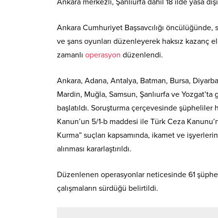
Ankara merkezli, Şanlıurfa dahil 18 ilde yasa dış
Ankara Cumhuriyet Başsavcılığı öncülüğünde, sü
ve şans oyunları düzenleyerek haksız kazanç elde
zamanlı
operasyon
düzenlendi.
Ankara, Adana, Antalya, Batman, Bursa, Diyarbakı
Mardin, Muğla, Samsun, Şanlıurfa ve Yozgat’ta 
başlatıldı. Soruşturma çerçevesinde şüpheliler
Kanun’un 5/1-b maddesi ile Türk Ceza Kanunu
Kurma” suçları kapsamında, ikamet ve işyerleri
alınması kararlaştırıldı.
Düzenlenen operasyonlar neticesinde 61 şüpheli 
çalışmaların sürdüğü belirtildi.