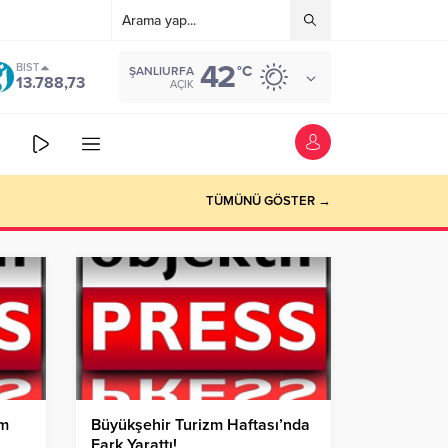
42
BIST
°C
ŞANLIURFA
13.788,73
AÇIK
TÜMÜNÜ GÖSTER →
um
Büyükşehir Turizm Haftası’nda
Fark Yarattı!