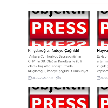
Kılıçdaroğlu, İfadeye Çağrıldı!
Hayvan
Ankara Cumhuriyet Başsavcılığı’nın
Eskişeh
CHP’nin 38. Olağan Kurultayı ile ilgili
artan m
olarak başlattığı soruşturmada
küçük ç
Kılıçdaroğlu, İfadeye çağrıldı. Cumhuriyet
kapsamı
Halk Partisi’nin (CHP) 4-5 Kasım 2023’te
başvur
08.05.2025 17:21
0
25.01
yapılan 38. Olağan Kurultayı’nda “kurultay
yetiştir
günü para karşılığı oy kullandırıldığı”
önleyic
iddialarına ilişkin soruşturmada, Ankara
Eskişeh
Cumhuriyet Başsavcılığı, eski CHP Genel
Tarımsa
Başkanı Kemal Kılıçdaroğlu’nu, “mağdur”
yüksek 
sıfatıyla ifadeye çağırdı. Kılıçdaroğlu’nun
zorluk 