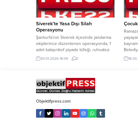
avukatı...
üretici
yılında 
Siverek’te Yasa Dışı Silah
Çocukl
Operasyonu
Ramaza
Şanlıurfa’nın Siverek ilçesinde jandarma
yaşayan
ekiplerince düzenlenen operasyonda, 1
bayraml
adet kalaşnikof piyade tüfeği, ruhsatsız
Belediy
tabanca ve çok sayıda mühimmat ele
mutlulu
30.01.2026 18:09
0
18.03
geçirildi. Olayla ilgili 2 şüpheli hakkında
alınara
adli işlem başlatıldı. Şanlıurfa İl Jandarma
çocukla
Komutanlığı tarafından “Yasa Dışı ve
Mehmet 
Ruhsatsız Silahlanmayla Mücadele
Milletv
Kapsamında” yürütülen çalışmalar
etti. Ev
kapsamında, 29 Ocak 2026 tarihinde
Halepli
Siverek ilçesi Karacadağ...
onlarca
Objektifpress.com
Mehmet.