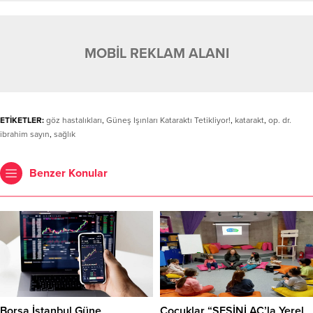
MOBİL REKLAM ALANI
ETİKETLER:
göz hastalıkları
,
Güneş Işınları Kataraktı Tetikliyor!
,
katarakt
,
op. dr.
ibrahim sayın
,
sağlık
Benzer Konular
Borsa İstanbul Güne
Çocuklar “SESİNİ AÇ’la Yerel