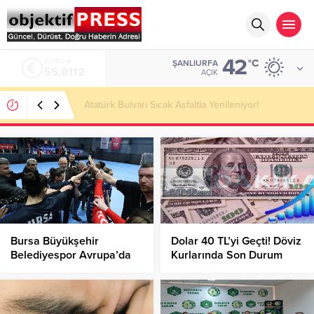
42
ALTIN
°C
ŞANLIURFA
6.519,97
AÇIK
Temmuzda IPARD III Kapsamında 634,3 Milyon Lira
Hibe Ödemesi Yapıldı!
Bursa Büyükşehir
Dolar 40 TL’yi Geçti! Döviz
Belediyespor Avrupa’da
Kurlarında Son Durum
Yarı Final İçin Avantajı
Nedir?
Kaptı!