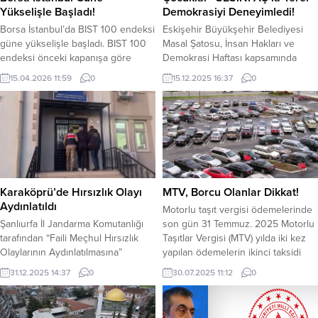
Yükselişle Başladı!
Demokrasiyi Deneyimledi!
Borsa İstanbul’da BIST 100 endeksi
Eskişehir Büyükşehir Belediyesi
güne yükselişle başladı. BIST 100
Masal Şatosu, İnsan Hakları ve
endeksi önceki kapanışa göre
Demokrasi Haftası kapsamında
yaklaşık yüzde 0,24 artışla
düzenlenen “Sesini Aç!” adlı hak ve
15.04.2026 11:59
0
15.12.2025 16:37
0
14.236,21 puandan başladı. BİST
değerler atölyesiyle, çocukları yerel
100 endeksi, önceki gün kapanışı
demokrasiyle buluşturdu. Etkinlikte,
14.202,24 puandan yaptı. BİST 100
yerel demokrasinin minik
endeksi, saat 11.54 itibariyle
kahramanları bir araya gelerek
14.245,04 puandan işlem görüyor.
insan haklarını ve katılım hakkını
BİST 30 endeksi ise aynı saat
oyun temelli etkinliklerle öğrenme
itibariyle 16.365,45 puandan işlem...
fırsatı buldu. 6-8 yaş arası
çocuklara yönelik olarak
Karaköprü’de Hırsızlık Olayı
MTV, Borcu Olanlar Dikkat!
gerçekleştirilen ve...
Aydınlatıldı
Motorlu taşıt vergisi ödemelerinde
Şanlıurfa İl Jandarma Komutanlığı
son gün 31 Temmuz. 2025 Motorlu
tarafından “Faili Meçhul Hırsızlık
Taşıtlar Vergisi (MTV) yılda iki kez
Olaylarının Aydınlatılmasına”
yapılan ödemelerin ikinci taksidi
yönelik sürdürülen çalışmalar
Temmuz ayında yapılıyor.1-31
31.12.2025 14:37
0
30.07.2025 11:12
0
kapsamında, Karaköprü ilçesinde
Temmuz tarihleri arasında yapılan
meydana gelen bir hırsızlık olayı
MTV ödemeleri için son iki gün.
aydınlatıldı. Edinilen bilgilere göre,
Motorlu Taşıt Vergisi (MTV) borcunu