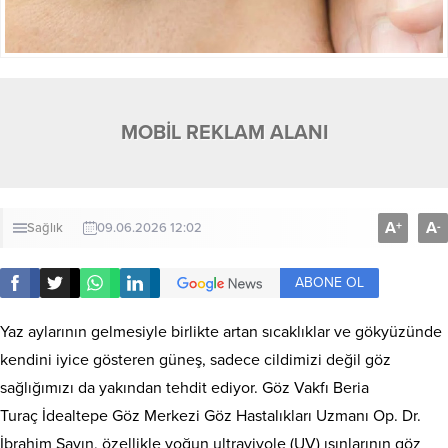
MOBİL REKLAM ALANI
A
A
+
-
Sağlık
09.06.2026 12:02
ABONE OL
Yaz aylarının gelmesiyle birlikte artan sıcaklıklar ve gökyüzünde
kendini iyice gösteren güneş, sadece cildimizi değil göz
sağlığımızı da yakından tehdit ediyor. Göz Vakfı Beria
Turaç İdealtepe Göz Merkezi Göz Hastalıkları Uzmanı Op. Dr.
İbrahim Sayın, özellikle yoğun ultraviyole (UV) ışınlarının göz