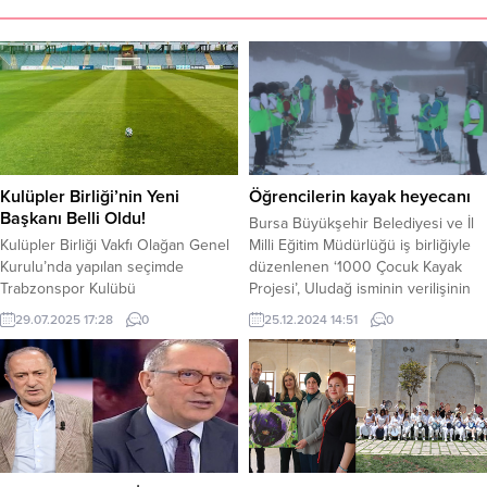
Kulüpler Birliği’nin Yeni
Öğrencilerin kayak heyecanı
Başkanı Belli Oldu!
Bursa Büyükşehir Belediyesi ve İl
Kulüpler Birliği Vakfı Olağan Genel
Milli Eğitim Müdürlüğü iş birliğiyle
Kurulu’nda yapılan seçimde
düzenlenen ‘1000 Çocuk Kayak
Trabzonspor Kulübü
Projesi’, Uludağ isminin verilişinin
Başkanı Ertuğrul Doğan, Kulüpler
100. yılı dolayısıyla büyük bir
29.07.2025 17:28
0
25.12.2024 14:51
0
Birliği’nin yeni başkanı seçildi.
coşkuyla hayata geçirildi. Proje
Fenerbahçe Spor Kulübü Başkanı
kapsamında, daha önce Uludağ’a
Ali Koç’tan, boşalan Başkanlık
çıkmamış ve kayak deneyimi
koltuğuna Doğan, oturdu. Vakfın
yaşamamış 1000 öğrenci, Marmara
önceki başkanı Koç, toplantı
Bölgesi’nin en yüksek zirvesinde
sonrası şu ifadeleri kullandı; “Hem
kayak yapmanın keyfini çıkarıyor.
Anadolu’nun en büyük kulübünü
Bursa Büyükşehir Belediyesi...
temsil etmesi hem de İstanbul’da