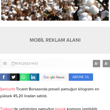
MOBİL REKLAM ALANI
A
A
+
-
10.10.2023 14:12
ABONE OL
Şanlıurfa
Ticaret Borsasında preseli pamuğun kilogramı en
yüksek 45,20 liradan satıldı.
Türkiye
‘de yetiştirilen pamuğun
büyük
kısmının üretildiği