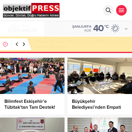
40
ALTIN
°C
ŞANLIURFA
6.660,55
AÇIK
Haliliye Belediyesi Her Gün 4 Bin 898 Kişiye Sıcak
Yemek Ulaştırıyor!
Bilimfest Eskişehir’e
Büyükşehir
Tübitak’tan Tam Destek!
Belediyesi’nden Empati
Eğitimi!