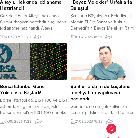
Altaylı, Hakkında İddianame
“Beyaz Melekler” Urfalılarla
da vakit geçiriyor...
Hazırlandı!
Buluştu!
Gazeteci Fatih Altaylı, hakkında
Şanlıurfa Büyükşehir Belediyesi,
Cumhurbaşkanına tehdit suçundan
Mersin El Ele Sanat ve Kültür
iddianame hazırlandı. Altaylı
Derneği’nin Beyaz Melekler Ritim
hakkında ‘Cumhurbaşkanı’na
Korosu’nu müzikseverlerle
17.07.2025 13:28
0
18.04.2025 09:11
0
hakaret’ suçlamasıyla a
buluşturdu. Kadınlardan oluşan
iddianame hazırlandı. Hazırlanan
koronun ritim dolu konseri, kentte
iddianamede Altaylı hakkında,
büyük ilgiyle karşılandı. Şanlıurfa
Cumhurbaşkanını tehdit” suçundan
Büyükşehir Belediyesi Kültür ve
5 yıldan az olmamak şartıyla hapis
Turizm Daire Başkanlığı’nın
cezası istendi.
organizasyonuyla Belediye
Bahçesi’nde düzenlenen etkinlikte
sahne alan Beyaz Melekler Ritim
Borsa İstanbul Güne
Şanlıurfa’da mide küçültme
Korosu, sergiledikleri performansla
Yükselişle Başladı!
ameliyatları yapılmaya
izleyicilere müzik dolu...
başlandı
Borsa İstanbul’da, BİST 100 ve BİST
30 endeksi güne nasıl başladı?
Günümüzde en çok kullanılan
Borsa İstanbul’da BIST 100 endeksi
cerrahi girişimlerden biri tüp mide
haftanın dördüncü işlem gününe
ameliyatıdır ve halk arasında “mide
07.05.2026 11:28
0
21.09.2023 16:28
0
yükselişle başladı. BIST 100
küçültme ameliyatı olarak bilinir.Tüp
endeksi önceki kapanışa göre
Mide Ameliyatında 3 küçük delik
yaklaşık yüzde 0,47 artış
açılarak Laparoskopik(kapalı