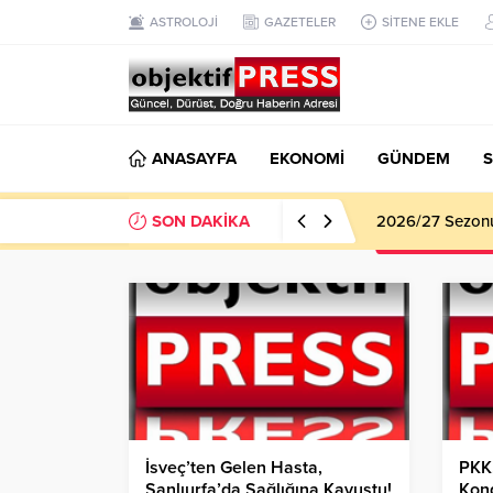
ASTROLOJİ
GAZETELER
SİTENE EKLE
ANASAYFA
EKONOMİ
GÜNDEM
S
SON DAKİKA
2026/27 Sezonu 
İsveç’ten Gelen Hasta,
PKK,
Şanlıurfa’da Sağlığına Kavuştu!
Kong