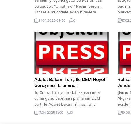
Sanatın iyileştirici gücü bu kez umutla
avuç to
buluşuyor. “Umut Işığı” Resim Sergisi,
bağımsı
kanserle mücadele eden bireylere
Merkezi
destek olmak amacıyla 18–25 Nisan 2026
Şubat –
21.04.2026 09:50
0
17.02
tarihleri arasında Beşiktaş Akatlar
merkezi
Kültür Merkezi’nde sanatseverleri bir
vatanda
araya getiriyor. Birbirinden değerli
hayvanc
sanatçıların eserlerinden
devam 
oluşan sergide; Tülin Sönmez, Nurten
yerelto
Balaban, Faysal Çakmaz, Nevzat Çevik,
da çalış
Mavi Ressam, İlhan Kılınç, Ergün Öksüz,
sürdürü
Murat Halıcı, Remzi Taşkıran,
Belediy
Mehmet Erdoğmuş, Bayro...
Adalet Bakanı Tunç İle DEM Heyeti
Ruhsat
Görüşmesi Ertelendi!
Janda
Terörsüz Türkiye hedefi kapsamında
Şanlıur
cuma günü yapılması planlanan DEM
Akçakal
parti ile Adalet Bakanı Yılmaz Tunç,
ekipler
görüşmesi ertelendi. DEM Parti
kapsamı
17.04.2025 11:00
0
19.06
Milletvekili Sırrı Süreyya Önder’in
olarak b
geçirdiği kalp rahatsızlığı nedeniyle
yaptığı
görüşme ertelendi. DEM Parti’nin konuya
düzenle