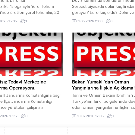
hum, bir ömür
Döviz kurlarında son durum nedir
zlıktır”sloganıyla Yerel Tohum
Serbest piyasada dolar kaç lirada
’nde üretilen yerel tohumlar, 20
görüyor? Euro kaç oldu? Dolar ve
 22 Marttarihleri arasında kent
haftanın ilk işlem gününde yükseli
.2025 15:05
0
01.06.2026 11:00
0
nin yanı sıra kırsal ilçelerde
başladı. Jeopolitik riskler ve petro
şlarla buluşacak. Tarım ve
fiyatları döviz kurlarını etkilemey
ılıkta üreticilere destek olmaya
ediyor. Serbest döviz piyasasında
eden Büyükşehir Belediyesi,
saat 10.55 itibariyle 45.91 TL civar
humun yaygınlaştırılması amacıyla
işlem görüyor. Euro ise aynı saat...
malarını aralıksız
yor.Eskişehir Büyükşehir
esi Yerel Tohum Merkezi’nde...
sız Tedavi Merkezine
Bakan Yumaklı’dan Orman
rma Operasyonu
Yangınlarına İlişkin Açıklama!
fa İl Jandarma Komutanlığına bağlı
Tarım ve Orman Bakanı İbrahim Yu
e İlçe Jandarma Komutanlığı
Türkiye’nin farklı bölgelerinde d
ince yürütülen çalışmalar
eden orman yangınlarına ilişkin s
nda, Akçakale ilçesinde ruhsatsız
durumu paylaştı. Yumaklı, Yalova,
.2026 16:32
0
30.07.2026 12:06
0
el fıtığı ile kırık-çıkık tedavisi
ve Çanakkale’deki bazı yangınları
 belirlenen bir adrese operasyon
tamamen kontrol altına alındığını, 
ndi. Gerçekleştirilen operasyonel
bölgelerde ise söndürme çalışmal