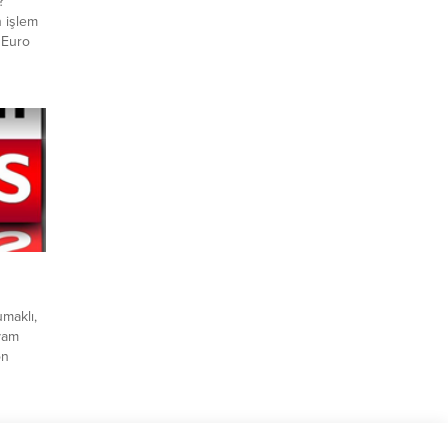
?
n işlem
 Euro
şle
l
e devam
 dolar
ında
maklı,
evam
on
 Kütahya
n
diğer
arının