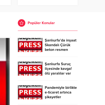
Popüler Konular
Şanlıurfa’da inşaat
Skandalı Çürük
beton resmen
belgelendi
Şanlıurfa Suruç
ilçesinde kavga!
ölü yaralılar var
Pandemiyle birlikte
e-ticaret artınca
şikayetler
de katlandı