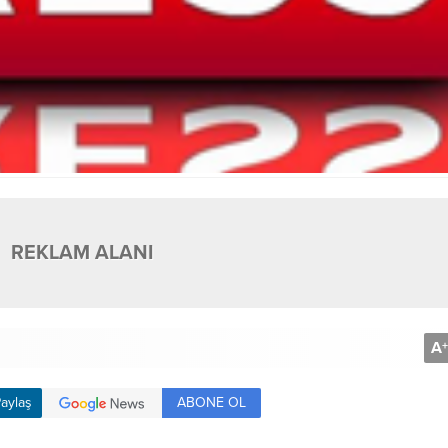
REKLAM ALANI
A
+
ABONE OL
aylaş