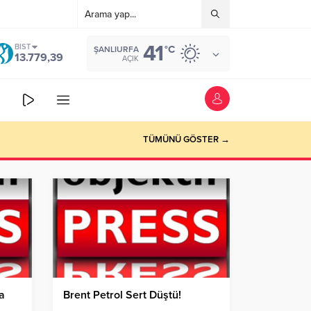
41
BIST
°C
ŞANLIURFA
13.779,39
AÇIK
TÜMÜNÜ GÖSTER →
a
Brent Petrol Sert Düştü!