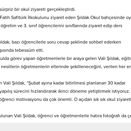
ürpriz bir okul ziyareti gerçekleştirdi.
tih Safitürk İlkokulunu ziyaret eden Şıldak Okul bahçesinde o
 öğretim ve 3. sınıf öğrencilerini sınıflarında ziyaret edip ders
 Şıldak, bazı öğrencilerle soru cevap şeklinde sohbet ederken
şısında tebessüm etti.
kulda görev yapan öğretmenlerle bir araya gelen Vali Şıldak, eğit
nesillerin öğretmenlerin ellerinde şekilleneceğini, verilen her 
 Vali Şıldak, “Şubat ayına kadar bitirilmesi planlanan 30 kadar
pılış sürecini hızlandırarak ikinci döneme yetiştirmek istiyoruz.
e öğrenci motivasyonu da çok önemli. O açıdan sık sık okul ziyaretl
unan Vali Şıldak, öğrenci ve öğretmenlerle hatıra fotoğrafı da çe