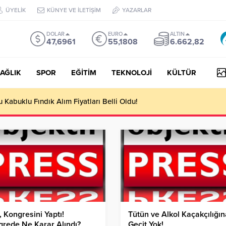
ÜYELİK
KÜNYE VE İLETİŞİM
YAZARLAR
DOLAR
EURO
ALTIN
47,6961
55,1808
6.662,82
AĞLIK
SPOR
EĞİTİM
TEKNOLOJİ
KÜLTÜR
Kabuklu Fındık Alım Fiyatları Belli Oldu!
 Kongresini Yaptı!
Tütün ve Alkol Kaçakçılığın
rede Ne Karar Alındı?
Geçit Yok!