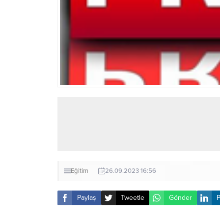
Eğitim
26.09.2023 16:56
Paylaş
Tweetle
Gönder
P