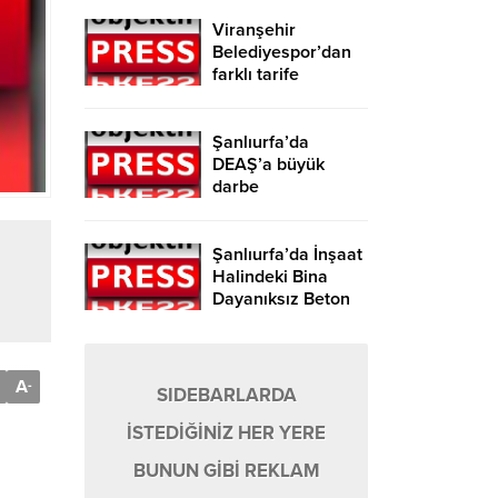
Viranşehir
Belediyespor’dan
farklı tarife
Şanlıurfa’da
DEAŞ’a büyük
darbe
Şanlıurfa’da İnşaat
Halindeki Bina
Dayanıksız Beton
Nedeniyle Yıkıldı!
A
-
SIDEBARLARDA
İSTEDİĞİNİZ HER YERE
BUNUN GİBİ REKLAM