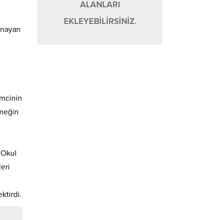
ALANLARI
EKLEYEBİLİRSİNİZ.
ynayan
imcinin
emeğin
 Okul
eri
ktirdi.