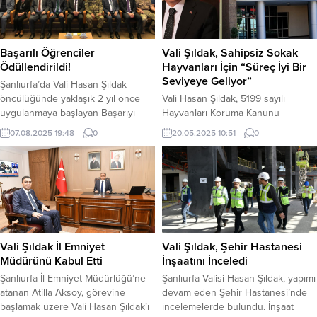
Başarılı Öğrenciler
Vali Şıldak, Sahipsiz Sokak
Ödüllendirildi!
Hayvanları İçin “Süreç İyi Bir
Seviyeye Geliyor”
Şanlıurfa’da Vali Hasan Şıldak
öncülüğünde yaklaşık 2 yıl önce
Vali Hasan Şıldak, 5199 sayılı
uygulanmaya başlayan Başarıyı
Hayvanları Koruma Kanunu
İzleme ve Geliştirme Projesi (BİGEP)
kapsamında il genelinde yapılan
07.08.2025 19:48
0
20.05.2025 10:51
0
meyvelerini vermeye başladı.
çalışmaları aktardı. Yerel
Geçtiğimiz aylarda yapılan LGS ve
yönetimlerin düzenleme ile ilgili
YKS sınavında derece yapan
tüm çalışmalarını yakından takip
öğrencilere BİGEP kapsamında
ettiklerini belirten Vali Şıldak, “Kırsal
ödülleri verildi. Onikiler
bölgeler dahil olmak üzere sahipsiz
Öğretmenevinde düzenlenen ödül
sokak hayvanlarını toplama
töreninde sınavlarda dereceye
faaliyetleri her geçen gün artıyor”
giren öğrencilere tam altın, yarım
dedi. Şanlıurfa Valisi Hasan Şıldak,
Vali Şıldak İl Emniyet
Vali Şıldak, Şehir Hastanesi
altın ve çeyrek altın...
Büyükşehir Belediyesi ve ilçe...
Müdürünü Kabul Etti
İnşaatını İnceledi
Şanlıurfa İl Emniyet Müdürlüğü’ne
Şanlıurfa Valisi Hasan Şıldak, yapımı
atanan Atilla Aksoy, görevine
devam eden Şehir Hastanesi’nde
başlamak üzere Vali Hasan Şıldak’ı
incelemelerde bulundu. İnşaat