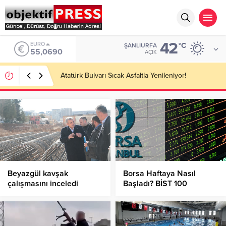
42
ALTIN
°C
ŞANLIURFA
6.525,39
AÇIK
Atatürk Bulvarı Sıcak Asfaltla Yenileniyor!
Beyazgül kavşak
Borsa Haftaya Nasıl
çalışmasını inceledi
Başladı? BİST 100
Endeksinde Son Durum
Nedir?