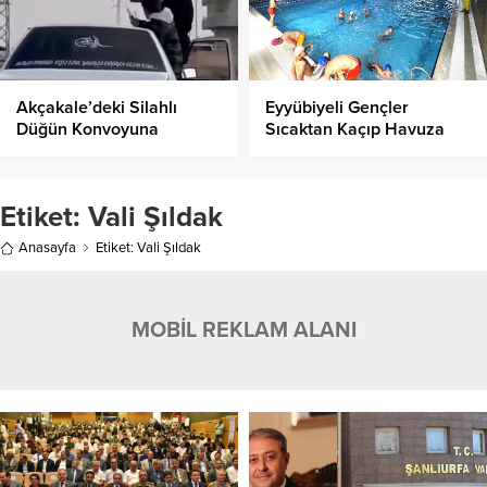
Akçakale’deki Silahlı
Eyyübiyeli Gençler
Düğün Konvoyuna
Sıcaktan Kaçıp Havuza
Soruşturma ve Cezalar
Dalıyor
Etiket:
Vali Şıldak
Anasayfa
Etiket: Vali Şıldak
MOBİL REKLAM ALANI