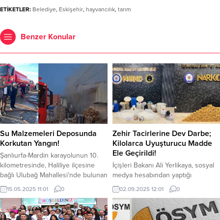
ETİKETLER:
Belediye
,
Eskişehir
,
hayvancılık
,
tarım
Benzer Konular
Su Malzemeleri Deposunda
Zehir Tacirlerine Dev Darbe;
Korkutan Yangın!
Kilolarca Uyuşturucu Madde
Ele Geçirildi!
Şanlıurfa-Mardin karayolunun 10.
kilometresinde, Haliliye ilçesine
İçişleri Bakanı Ali Yerlikaya, sosyal
bağlı Ulubağ Mahallesi’nde bulunan
medya hesabından yaptığı
bir su malzemeleri deposunda
paylaşımda, İstanbul’da
15.05.2025 11:01
0
02.09.2025 12:01
0
yangın çıktı. Haliliye ilçesine bağlı
gerçekleştirilen başarılı bir
Ulubağ Mahallesi’nde bulunan bir
uyuşturucu operasyonunu
su malzemeleri deposunda yangın
duyurdu. İstanbul İl Emniyet