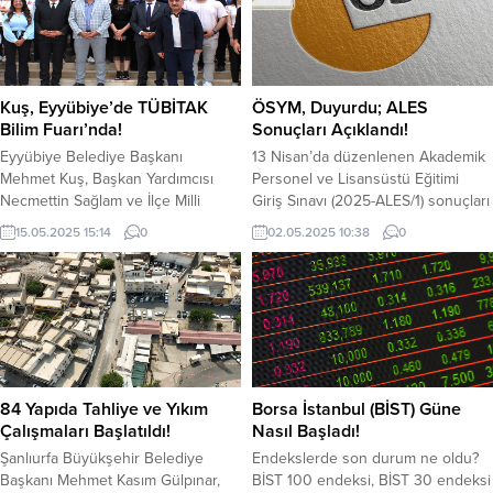
çıktı. Henüz belirlenemeyen bir
Müdürlüğü Narkotik Suçlarla
nedenle başlayan yangın, depoda
Mücadele Şube Müdürlüğü
bulunan plastik ve diğer yanıcı
tarafından yürütülen çalışmalarda,
malzemelerin bulunması yangının
Pendik, Sancaktepe, Beyoğlu ve
hızla büyümesine neden oldu.
Beylikdüzü ilçelerinde düzenlenen
Kuş, Eyyübiye’de TÜBİTAK
ÖSYM, Duyurdu; ALES
Yangın ihbarının alınmasının...
operasyonlarda toplam 417,5 kg
Bilim Fuarı’nda!
Sonuçları Açıklandı!
uyuşturucu madde ele geçirildi.
Eyyübiye Belediye Başkanı
13 Nisan’da düzenlenen Akademik
Operasyonda; 261 kg
Mehmet Kuş, Başkan Yardımcısı
Personel ve Lisansüstü Eğitimi
metamfetamin, 90,5 kg skunk,...
Necmettin Sağlam ve İlçe Milli
Giriş Sınavı (2025-ALES/1) sonuçları
Eğitim Müdürü Ahmet Demir ile
açıklandı. Akademik Personel ve
15.05.2025 15:14
0
02.05.2025 10:38
0
birlikte, Şehit Şükrü Can Kayadibi
Lisansüstü Eğitimi Giriş Sınavı’nın
Anadolu Lisesi’nin düzenlediği
(2025-ALES/1) değerlendirme
Bahar Şenlikleri 4006 TÜBİTAK
işlemleri tamamlandı. Sınav
Bilim Fuarı’na katıldı. Okulun spor
sonuçları Ölçme, Seçme ve
salonunda düzenlenen fuarda
Yerleştirme Merkezi (ÖSYM)
açılan standları tek tek ziyaret
tarafından duyuruldu. ÖSYM, sınav
ederek öğrenci ve
sonuçları ile iligili açıklaması şu
öğretmenlerinden bilgiler alan
şekilde; ”13 Nisan 2025 tarihinde
84 Yapıda Tahliye ve Yıkım
Borsa İstanbul (BİST) Güne
Başkan Kuş...
uygulanan 2025 Akademik
Çalışmaları Başlatıldı!
Nasıl Başladı!
Personel...
Şanlıurfa Büyükşehir Belediye
Endekslerde son durum ne oldu?
Başkanı Mehmet Kasım Gülpınar,
BİST 100 endeksi, BİST 30 endeksi