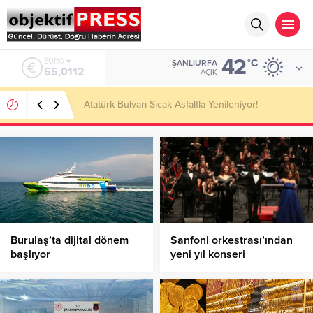
42
ALTIN
°C
ŞANLIURFA
6.519,97
AÇIK
Temmuzda IPARD III Kapsamında 634,3 Milyon Lira
Hibe Ödemesi Yapıldı!
Burulaş’ta dijital dönem
Sanfoni orkestrası’ından
başlıyor
yeni yıl konseri