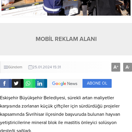
MOBİL REKLAM ALANI
A
A
+
-
Gündem
25.01.2024 15:31
ABONE OL
Eskişehir Büyükşehir Belediyesi, sürekli artan maliyetler
karşısında zorlanan küçük çiftçiler için sürdürdüğü projeler
kapsamında Sivrihisar ilçesinde başvuruda bulunan hayvan
yetiştiricilerine mineral blok ile mastitis önleyici solüsyon
desteği sağladı.