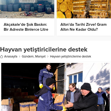
Akçakale’de Şok Baskın:
Altın’da Tarihi Zirve! Gram
Bir Adreste Binlerce Litre
Altın Ne Kadar Oldu?
Kaçak Akaryakıt Ele
Geçirildi
Hayvan yetiştiricilerine destek
Anasayfa
Gündem
,
Manşet
Hayvan yetiştiricilerine destek