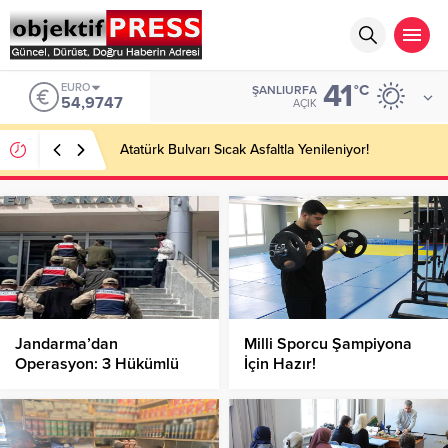
41
EURO
°C
ŞANLIURFA
54,9747
AÇIK
Atatürk Bulvarı Sıcak Asfaltla Yenileniyor!
Jandarma’dan
Milli Sporcu Şampiyona
Operasyon: 3 Hükümlü
İçin Hazır!
Yakalandı!