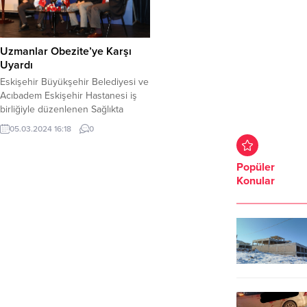
Uzmanlar Obezite’ye Karşı
Uyardı
Eskişehir Büyükşehir Belediyesi ve
Acıbadem Eskişehir Hastanesi iş
birliğiyle düzenlenen Sağlıkta
Farkındalık Seminerleri kapsamında
05.03.2024 16:18
0
“4 Mart Dünya Obezite Günü”
dolayısıyla bilgilendirme semineri
gerçekleştirildi. Eskişehir
Popüler
Büyükşehir Belediyesi’nin
Konular
vatandaşlara yönelik farkındalık
çalışmaları kapsamında Acıbadem
Eskişehir Hastanesi ile birlikte
düzenlediği “Sağlıkta Farkındalık
Seminerleri” devam ediyor. 4 Mart
Dünya Obezite Günü dolayısıyla
Büyükşehir Belediyesi...