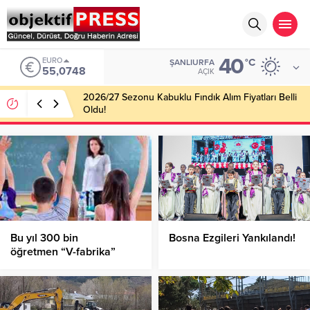
40
EURO
°C
ŞANLIURFA
55,0748
AÇIK
2026/27 Sezonu Kabuklu Fındık Alım Fiyatları Belli
Oldu!
Bu yıl 300 bin
Bosna Ezgileri Yankılandı!
öğretmen “V-fabrika”
eğitimi alacak