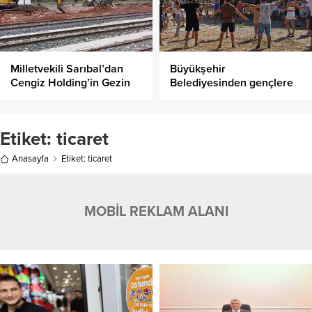
Milletvekili Sarıbal’dan
Büyükşehir
Cengiz Holding’in Gezin
Belediyesinden gençlere
Projesine Tepki: “Sulak
kültür gezisi
Alanlar ve Tarım Havzası
Tehlikede”!
Etiket:
ticaret
Anasayfa
Etiket: ticaret
MOBİL REKLAM ALANI