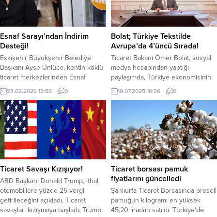
Esnaf Sarayı’ndan İndirim
Bolat; Türkiye Tekstilde
Desteği!
Avrupa’da 4’üncü Sırada!
Eskişehir Büyükşehir Belediye
Ticaret Bakanı Ömer Bolat, sosyal
Başkanı Ayşe Ünlüce, kentin köklü
medya hesabından yaptığı
ticaret merkezlerinden Esnaf
paylaşımda, Türkiye ekonomisinin
Sarayı’nı ziyaret ederek esnafla bir
ve ihracat sektörlerinin güncel
23.02.2026 13:56
0
19.07.2025 10:36
0
araya geldi. Başkan Ünlüce,ü 2026
durumuna dair önemli bilgiler verdi.
Eskişehir Yılı kapsamında kent
Bolat, konfeksiyon ve tekstil
genelinde yürütülen çalışmalara
sektörlerinin küresel ihracattan
değinerek, Esnaf Sarayı esnafının
aldığı payın %3,5 olduğunu
her ayın 26’sında gerçekleştireceği
belirterek, bu sektörlerin dünya
indirim uygulamasının bu sürece
genelinde 7’nci, Avrupa’da ise
önemli katkı sunacağını belirtti.
4’üncü sırada yer aldığını açıkladı.
Ziyarette Yönetim Kurulu Başkanı
Bolat, konfeksiyon ve tekstil
Ticaret Savaşı Kızışıyor!
Ticaret borsası pamuk
Savaş Uğur,...
sektörlerine yönelik...
fiyatlarını güncelledi
ABD Başkanı Donald Trump, ithal
otomobillere yüzde 25 vergi
Şanlıurfa Ticaret Borsasında preseli
getirileceğini açıkladı. Ticaret
pamuğun kilogramı en yüksek
savaşları kızışmaya başladı. Trump,
45,20 liradan satıldı. Türkiye‘de