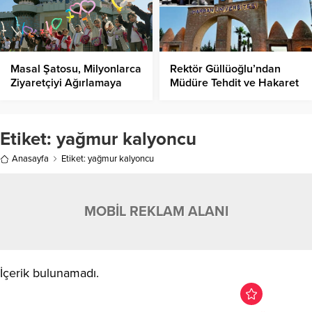
Masal Şatosu, Milyonlarca
Rektör Güllüoğlu’ndan
Ziyaretçiyi Ağırlamaya
Müdüre Tehdit ve Hakaret
Devam Ediyor!
İddiası!
Etiket:
yağmur kalyoncu
Anasayfa
Etiket: yağmur kalyoncu
MOBİL REKLAM ALANI
İçerik bulunamadı.