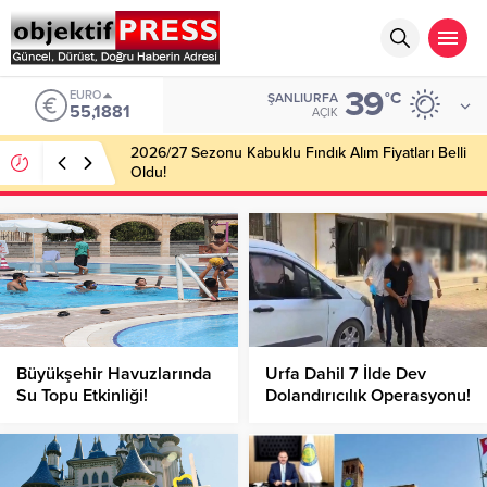
39
EURO
°C
ŞANLIURFA
55,1881
AÇIK
2026/27 Sezonu Kabuklu Fındık Alım Fiyatları Belli
Oldu!
Büyükşehir Havuzlarında
Urfa Dahil 7 İlde Dev
Su Topu Etkinliği!
Dolandırıcılık Operasyonu!