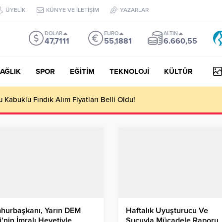
ÜYELİK
KÜNYE VE İLETİŞİM
YAZARLAR
DOLAR
EURO
ALTIN
47,7111
55,1881
6.660,55
AĞLIK
SPOR
EĞİTİM
TEKNOLOJİ
KÜLTÜR
yesi Her Gün 4 Bin 898 Kişiye Sıcak Yemek Ulaştırıyor!
hurbaşkanı, Yarın DEM
Haftalık Uyuşturucu Ve
i’nin İmralı Heyetiyle
Suçuyla Mücadele Raporu