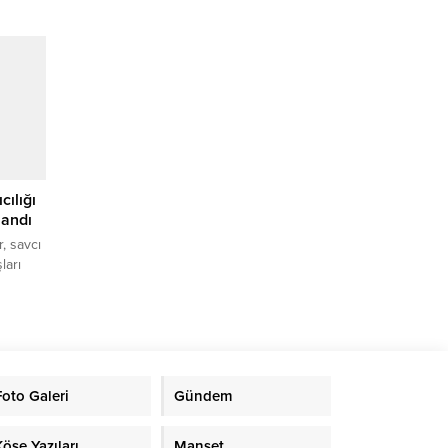
a erdi.
i ve
 eğitim
kleri
lde
landa
cılığı
landı
r, savcı
ları
liliği
 İl
etişim
Foto Galeri
Gündem
çunu
atıldı.
Köşe Yazıları
Manşet