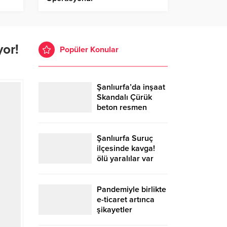
yor!
Popüler Konular
Şanlıurfa’da inşaat
Skandalı Çürük
beton resmen
belgelendi
Şanlıurfa Suruç
ilçesinde kavga!
ölü yaralılar var
Pandemiyle birlikte
e-ticaret artınca
şikayetler
de katlandı