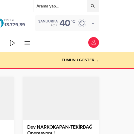
40
BIST
°C
ŞANLIURFA
13.779,39
AÇIK
TÜMÜNÜ GÖSTER →
Dev NARKOKAPAN-TEKİRDAĞ
Operasyonu!