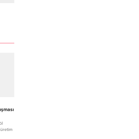
lışması
öl
 üretim