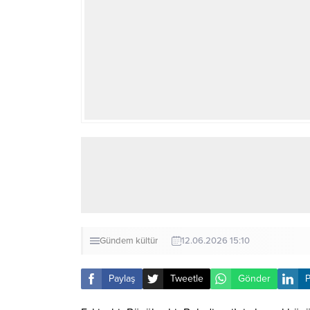
Gündem
kültür
12.06.2026 15:10
Paylaş
Tweetle
Gönder
P