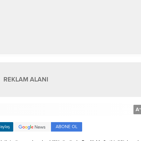
REKLAM ALANI
A
+
ABONE OL
aylaş