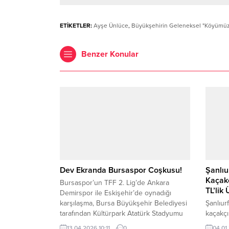
ETİKETLER:
Ayşe Ünlüce
,
Büyükşehirin Geleneksel "Köyümüzde
Benzer Konular
Dev Ekranda Bursaspor Coşkusu!
Şanlı
Kaçakç
Bursaspor’un TFF 2. Lig’de Ankara
TL’lik 
Demirspor ile Eskişehir’de oynadığı
karşılaşma, Bursa Büyükşehir Belediyesi
Şanlıur
tarafından Kültürpark Atatürk Stadyumu
kaçakçı
girişi Millet Bahçesi’nde kurulan dev
kapsamı
13.04.2026 10:11
0
04.01