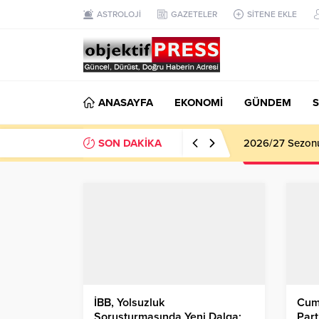
ASTROLOJİ
GAZETELER
SİTENE EKLE
ANASAYFA
EKONOMİ
GÜNDEM
S
SON DAKİKA
Haliliye Beledi
İBB, Yolsuzluk
Cum
Soruşturmasında Yeni Dalga;
Part