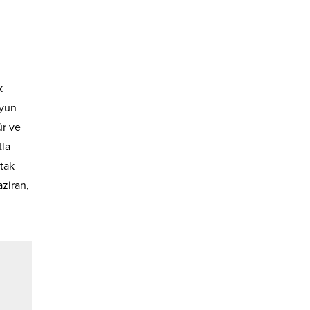
k
oyun
ür ve
tla
tak
aziran,