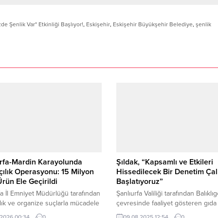
 Şenlik Var" Etkinliği Başlıyor!
,
Eskişehir
,
Eskişehir Büyükşehir Belediye
,
şenlik
urfa-Mardin Karayolunda
Şıldak, “Kapsamlı ve Etkileri
ılık Operasyonu: 15 Milyon
Hissedilecek Bir Denetim Ça
Ürün Ele Geçirildi
Başlatıyoruz”
fa İl Emniyet Müdürlüğü tarafından
Şanlıurfa Valiliği tarafından Balıklıg
lık ve organize suçlarla mücadele
çevresinde faaliyet gösteren gıda
nda yürütülen çalışmalar aralıksız
ve satış yerlerine yönelik olarak
.2026 00:34
0
09.08.2025 12:54
0