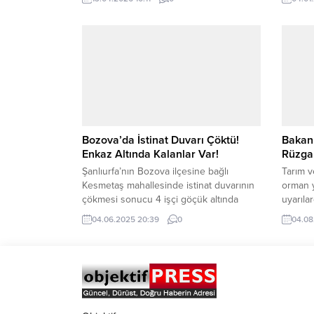
ekranda yüzlerce taraftarın katılımıyla hep
sürüyo
birlikte izlendi. Bursa’nın yeşil-beyaz
karayol
gururu Bursaspor, TFF 2. Lig’de
aramad
şampiyonluk yolunda emin adımlarla
ürün ele
ilerlerken, ligin 32. haftasında
gerçekl
Eskişehir’de oynan karşılaşmada Ankara
değeri 
Demirspor ile...
değerle
bulundu
Bozova’da İstinat Duvarı Çöktü!
Bakan 
Enkaz Altında Kalanlar Var!
Rüzgar
Şanlıurfa’nın Bozova ilçesine bağlı
Tarım v
Kesmetaş mahallesinde istinat duvarının
orman y
çökmesi sonucu 4 işçi göçük altında
uyarıla
kaldı. Bozova’ya bağlı Kesmetaş
açıklama
04.06.2025 20:39
0
04.08
mahallesinde istinat duvarının çökmesi
Meteoro
sonucu 4 işçi enkaz altında kaldı.
yarın b
Çevredekilerin ihbarı üzerine olay yerine
İzmir v
çok sayıda 112 sağlık ve itfaiye ekibi sevk
bölgele
edildi. İtfaiye ekiplerinin uzun uğraşları
açısınd
sonucu göçük altında kalan...
şiddetl