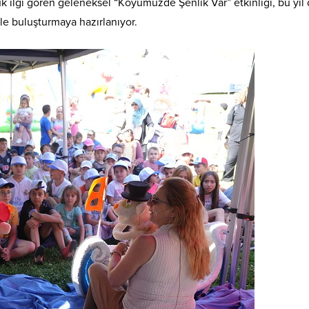
k ilgi gören geleneksel “Köyümüzde Şenlik Var” etkinliği, bu yıl
erle buluşturmaya hazırlanıyor.