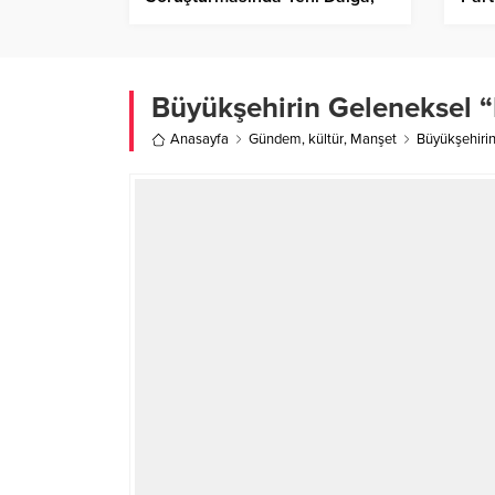
47 Kişi Gözaltına Alındı!
Gör
Büyükşehirin Geleneksel “
Anasayfa
Gündem
,
kültür
,
Manşet
Büyükşehirin