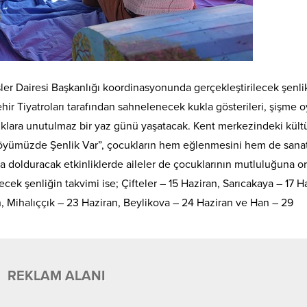
şler Dairesi Başkanlığı koordinasyonunda gerçekleştirilecek şenli
ir Tiyatroları tarafından sahnelenecek kukla gösterileri, şişme 
ocuklara unutulmaz bir yaz günü yaşatacak. Kent merkezindeki kült
 “Köyümüzde Şenlik Var”, çocukların hem eğlenmesini hem de sana
 dolduracak etkinliklerde aileler de çocuklarının mutluluğuna or
ek şenliğin takvimi ise; Çifteler – 15 Haziran, Sarıcakaya – 17 H
 Mihalıççık – 23 Haziran, Beylikova – 24 Haziran ve Han – 29
REKLAM ALANI