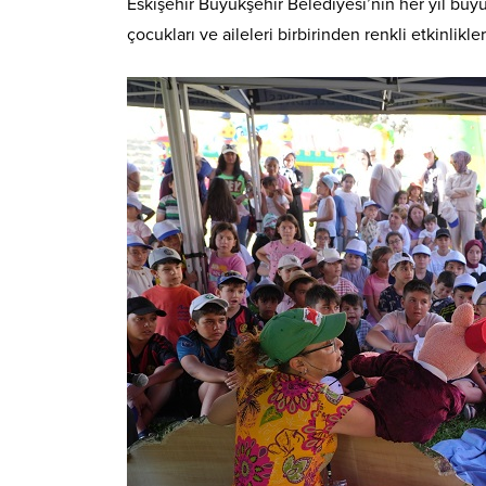
Eskişehir Büyükşehir Belediyesi’nin her yıl büyü
çocukları ve aileleri birbirinden renkli etkinlikl