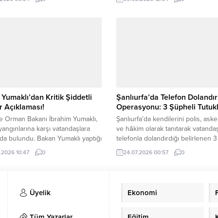
r. Bu kapsamda Şanlıurfa–Mardin
düzenlenen eğitim çalışmaları son
unda durdurulan bir araçta yapılan
8 Temmuz’da işletmelerin sahipler
a büyük miktarda gümrük kaçağı
çalışanlarının katılımıyla başlatılan
 geçirildi. Ekiplerin araçta
çalışmaları işletme türlerinin özelli
eştirdiği detaylı aramada, piyasa
göz önüne alınarak özenli bir şeki
yaklaşık 15 milyon TL olduğu
gerçekleştirildi. Şanlıurfa Esnaf ve
ndirilen gümrük kaçağı ürünler
Sanatkarlar Odaları Birliği ile bu a
. Operasyonda; YAZI...
faaliyet gösteren...
Yumaklı’dan Kritik Şiddetli
Şanlıurfa’da Telefon Dolandırı
 Açıklaması!
Operasyonu: 3 Şüpheli Tutuk
e Orman Bakanı İbrahim Yumaklı,
Şanlıurfa’da kendilerini polis, aske
angınlarına karşı vatandaşlara
ve hâkim olarak tanıtarak vatandaş
rda bulundu. Bakan Yumaklı yaptığı
telefonla dolandırdığı belirlenen 3
da, “Yeşil vatan için kritik uyarı.
şüpheli, düzenlenen operasyonla
.2026 10:47
0
24.07.2026 00:57
0
lojik verilere göre, bugün ve
yakalandı. Şüpheliler, çıkarıldıkları
aşta Çanakkale, Balıkesir, Bursa,
mahkemece tutuklandı. Şanlıurfa Va
e Manisa olmak üzere, kıyı
tarafından yapılan açıklamaya göre,
rimizde orman yangınları
Emniyet Müdürlüğü ekiplerince “İl
Üyelik
Ekonomi
an risk teşkil edecek seviyede
Yoluyla Nitelikli Dolandırıcılık” su
i rüzgar bekleniyor. Lütfen bu...
işleyen faillerin tespit edilmesi ve
yakalanmasına yönelik çalışma başl
Tüm Yazarlar
Eğitim