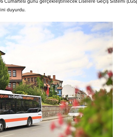
6 Cumartesi günü gerçekleştirilecek Liselere Geçiş Sistemi (LGS)
ini duyurdu.