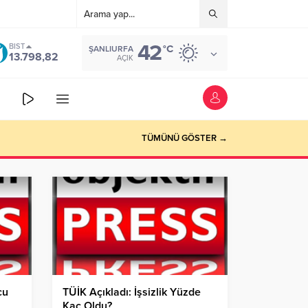
42
BIST
°C
ŞANLIURFA
13.798,82
AÇIK
TÜMÜNÜ GÖSTER →
cu
TÜİK Açıkladı: İşsizlik Yüzde
Kaç Oldu?