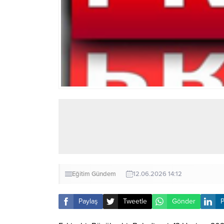
Eğitim
Gündem
12.06.2026 14:12
Paylaş
Tweetle
Gönder
P