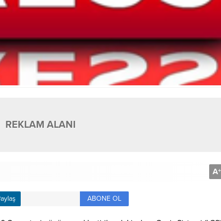
REKLAM ALANI
A
+
ABONE OL
aylaş