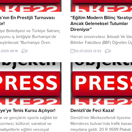
’nın En Prestijli Turnuvası
“Eğitim Modern Bilinç Yaratıy
or!
Ancak Geleneksel Tutumlar
Direniyor”
ye Belediyesi ve Türkiye Satranç
yonu iş birliğiyle Burhaniye’de
Harran üniversitesi, İktisadi Ve İda
eştirilecek “Burhaniye Ören
Bilimler Fakültesi (İİBF) Öğretim Ü
uslararası Satranç Turnuvası”
Doç. Dr Vahap Uluç, Independent
.2025 09:15
0
02.07.2025 12:52
0
başlıyor. “Burhaniye Ören Open
de, Eğitimin modernleşme sürecin
arası Satranç Turnuvası” 25-31
toplumlar üzerindeki etkileri ve eğ
 2025 tarihleri arasında Ahmet
bu süreçteki rolünü ele alan bir k
ltür Merkezi’nde
yazısı kaleme aldı. Modernleşme, 
ştirilecek. Türkiye’nin birinci,
toplumun önce mevcut ekonomik,
nın ise en prestijli
ve siyasal yapısını bozar; sonra bu
larından biri olarak kabul edilen
yeniden inşa...
syon, bu yıl da yerli...
ye’ye Tenis Kursu Açılıyor!
Denizli’de Feci Kaza!
r ve gençlerin sporla sağlıklı bir
Denizli’nin Merkezefendi ilçesine 
ürmesi, kültürel, sanatsal ve
Menderes bulvarı’nda trafik kazas
faaliyetlerle eğitim vesosyal
meydana geldi. 20 R 9599 Plakalı 