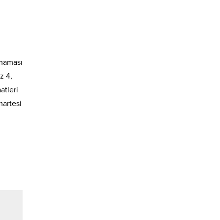
amaması
z 4,
atleri
martesi