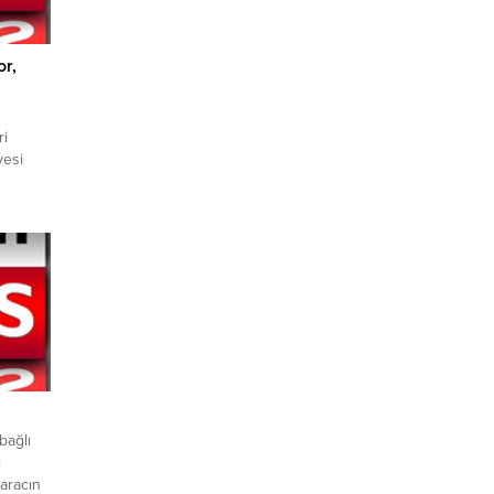
or,
ri
yesi
 Türkçe
in
itimin
öşe
bir
 sosyal
nları
bağlı
ı
aracın