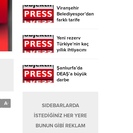
Viranşehir
Belediyespor’dan
farklı tarife
Yeni rezerv
Türkiye’nin kaç
yıllık ihtiyacını
karşılayacak?
Şanlıurfa’da
DEAŞ’a büyük
darbe
A
-
SIDEBARLARDA
İSTEDİĞİNİZ HER YERE
BUNUN GİBİ REKLAM