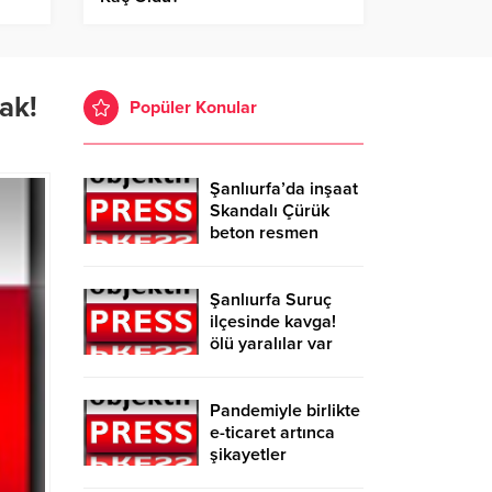
ak!
Popüler Konular
Şanlıurfa’da inşaat
Skandalı Çürük
beton resmen
belgelendi
Şanlıurfa Suruç
ilçesinde kavga!
ölü yaralılar var
Pandemiyle birlikte
e-ticaret artınca
şikayetler
de katlandı