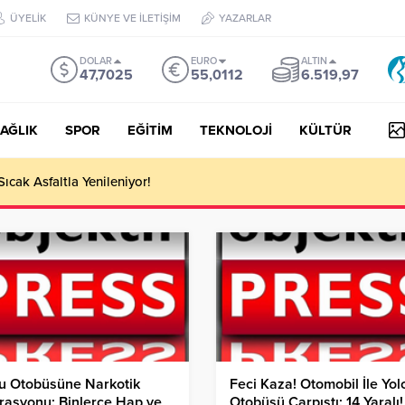
ÜYELİK
KÜNYE VE İLETİŞİM
YAZARLAR
DOLAR
EURO
ALTIN
47,7025
55,0112
6.519,97
AĞLIK
SPOR
EĞİTİM
TEKNOLOJİ
KÜLTÜR
 III Kapsamında 634,3 Milyon Lira Hibe Ödemesi Yapıldı!
u Otobüsüne Narkotik
Feci Kaza! Otomobil İle Yol
rasyonu: Binlerce Hap ve
Otobüsü Çarpıştı: 14 Yaralı!