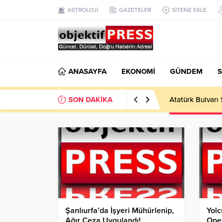
ASTROLOJİ
GAZETELER
SİTENE EKLE
ANASAYFA
EKONOMİ
GÜNDEM
S
SON DAKİKA
Temmuzda IPARD
Şanlıurfa’da İşyeri Mühürlenip,
Yolc
Ağır Ceza Uygulandı!
Ope