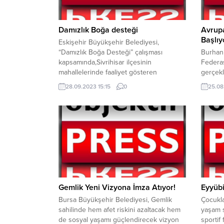
Damızlık Boğa desteği
Avrupa
Başlıy
Eskişehir Büyükşehir Belediyesi,
“Damızlık Boğa Desteği” çalışması
Burhani
kapsamında,Sivrihisar ilçesinin
Federas
mahallelerinde faaliyet gösteren
gerçekl
üreticilerden gelen talepler üzerine
Open Ul
28.09.2023 15:15
0
25.08
3adet simental ırk damızlık boğa
bugün 
desteğinde bulundu.Ağır ekonomik
Uluslar
koşullar, üretimdeki zorluklar ve girdi
Ağustos
maliyetlerindeki büyük artışlarnedeniyle
Akın Kü
zor günler yaşayan hayvan üreticilerine
gerçekle
Eskişehir Büyükşehir Belediyesi
Avrupa’
tarafındanbüyük moral olan destekler
turnuva
devam ediyor.Üreticilerden gelen talep
organiza
ve Sivrihisar...
Gemlik Yeni Vizyona İmza Atıyor!
Eyyübi
Bursa Büyükşehir Belediyesi, Gemlik
Çocukla
sahilinde hem afet riskini azaltacak hem
yaşam s
de sosyal yaşamı güçlendirecek vizyon
sportif 