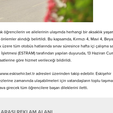
k öğrencilerin ve ailelerinin ulaşımda herhangi bir aksaklık yaş
 önlemler alındığı belirtildi. Bu kapsamda, Kırmızı 4, Mavi 4, Beya
 üzere tüm otobüs hatlarında sınav süresince hafta içi çalışma sa
m İşletmesi (ESTRAM) tarafından yapılan duyuruda, 13 Haziran Cu
atlerine göre hizmet verileceği bildirildi.
www.eskisehir.bel.tr adresleri üzerinden takip edebilir. Eskişehir
zlerine zamanında ulaşabilmeleri için vatandaşların toplu taşıma
va girecek tüm öğrencilere başarı dileklerini iletti.
 ARASI REKLAM ALANI