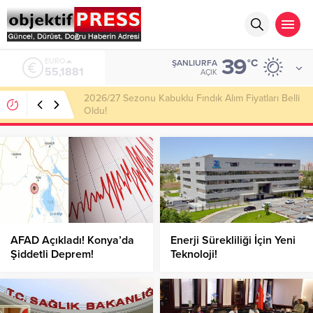
39
ALTIN
°C
ŞANLIURFA
6.660,55
AÇIK
Haliliye Belediyesi Her Gün 4 Bin 898 Kişiye Sıcak
Yemek Ulaştırıyor!
AFAD Açıkladı! Konya’da
Enerji Sürekliliği İçin Yeni
Şiddetli Deprem!
Teknoloji!