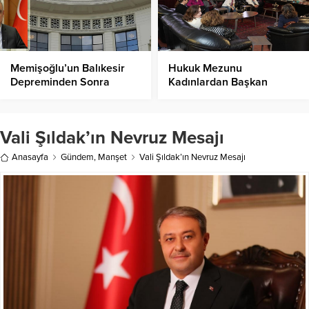
Memişoğlu’un Balıkesir
Hukuk Mezunu
Depreminden Sonra
Kadınlardan Başkan
Yaralılar İle İlgili
Ünlüce’ye Ziyaret!
Açıklaması!
Vali Şıldak’ın Nevruz Mesajı
Anasayfa
Gündem
,
Manşet
Vali Şıldak’ın Nevruz Mesajı