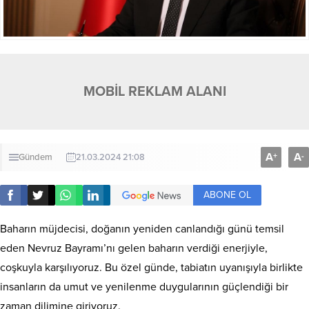
MOBİL REKLAM ALANI
A
A
+
-
Gündem
21.03.2024 21:08
ABONE OL
Baharın müjdecisi, doğanın yeniden canlandığı günü temsil
eden Nevruz Bayramı’nı gelen baharın verdiği enerjiyle,
coşkuyla karşılıyoruz. Bu özel günde, tabiatın uyanışıyla birlikte
insanların da umut ve yenilenme duygularının güçlendiği bir
zaman dilimine giriyoruz.