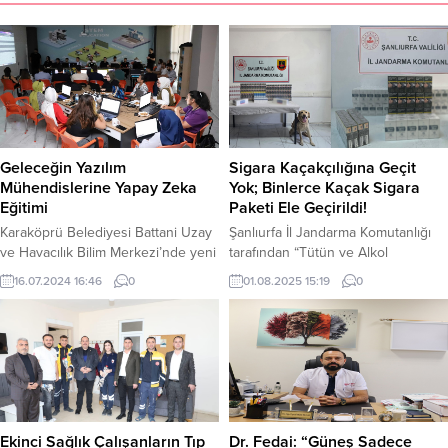
Geleceğin Yazılım
Sigara Kaçakçılığına Geçit
Mühendislerine Yapay Zeka
Yok; Binlerce Kaçak Sigara
Eğitimi
Paketi Ele Geçirildi!
Karaköprü Belediyesi Battani Uzay
Şanlıurfa İl Jandarma Komutanlığı
ve Havacılık Bilim Merkezi’nde yeni
tarafından “Tütün ve Alkol
nesil teknoloji eğitimlerine yenisini
Kaçakçılarına Yönelik” operasyon
16.07.2024 16:46
0
01.08.2025 15:19
0
ekleyerek gençlere yönelik Python
yapıldı. Yapılan operasyonda
– Yapay Zekâ Eğitimi kursu açtı.
binlerce paket kaçak sigara ele
Karaköprü Belediyesi eğitim
geçirildi. Şanlıurfa İl J.K.lığı
çalışmaları kapsamında genç
tarafından “Tütün ve Alkol
mühendis ve programcılara
Kaçakçılarına Yönelik” , yapılan
kapılarını açarak Battani Uzay ve
çalışmalar neticesinde; 25-30
Havacılık Bilim Merkezi’nde
Temmuz tarihlerinde, Viranşehir ve
geleceğin teknolojisi olan yapay
Birecik İlçelerinde, Viranşehir İlçe
Ekinci Sağlık Çalışanların Tıp
Dr. Fedai: “Güneş Sadece