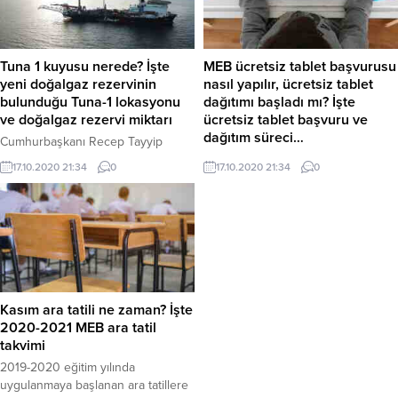
Tuna 1 kuyusu nerede? İşte
MEB ücretsiz tablet başvurusu
yeni doğalgaz rezervinin
nasıl yapılır, ücretsiz tablet
bulunduğu Tuna-1 lokasyonu
dağıtımı başladı mı? İşte
ve doğalgaz rezervi miktarı
ücretsiz tablet başvuru ve
dağıtım süreci…
Cumhurbaşkanı Recep Tayyip
Erdoğan’ın açıklamaları ardından
Milli Eğitim Bakanlığı, uzaktan eğitim
17.10.2020 21:34
0
17.10.2020 21:34
0
gözler bir kez daha Tuna-1
sürecinde imkanı olmayan
lokasyonuna
öğrencilere 500 bin ücretsiz tablet
çevrildi.Cumhurbaşkanı Erdoğan,
dağıtımı yapacak. Milli Eğitim
‘Sakarya Sahası'nın Tuna-1
Bakanlığının ücretsiz tablet
bölgesindeki toplam doğal gaz
kampanyası binlerce öğrenci ve
rezervi miktarı 405 milyar
veli tarafından ilgi görüyor. Milli
metreküpü buldu. Hedefimiz 2023
Eğitim Bakanlığı’nın yanı sıra bazı
yılında bu gazı milletimizin
belediyeler de tablet dağıtımı
Kasım ara tatili ne zaman? İşte
kullanımına sunmaktır.’ dedi. Peki,
yapıyor. Peki, MEB ücretsiz tablet
2020-2021 MEB ara tatil
Tuna 1 kuyusu nerede? İşte yeni
başvurusu nasıl yapılır, ücretsiz
takvimi
doğalgaz rezervinin bulunduğu
tablet dağıtımı başladı...
2019-2020 eğitim yılında
Tuna-1 lokasyonu ve doğalgaz...
uygulanmaya başlanan ara tatillere