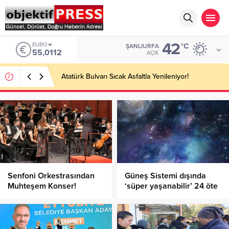
42
EURO
°C
ŞANLIURFA
55,0112
AÇIK
Atatürk Bulvarı Sıcak Asfaltla Yenileniyor!
Senfoni Orkestrasından
Güneş Sistemi dışında
Muhteşem Konser!
‘süper yaşanabilir’ 24 öte
gezegen keşfedildi