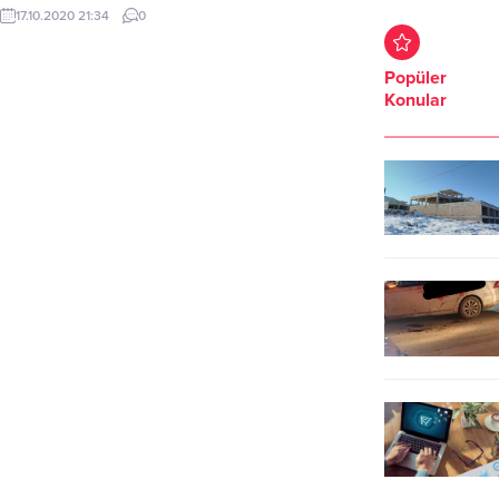
bu yıl da devam edilecek. Kasım ve
17.10.2020 21:34
0
Nisan aylarında uygulanan ara
tatillerin, bu eğitim yılı için ilk olarak
ne zaman başlayacağı merak
Popüler
konusu oldu. Eğitimlerine devam
Konular
eden öğrencilerde şimdiden tatil
tarihlerini sorguluyor. Peki, kasım
ara tatili ne zaman başlayacak?