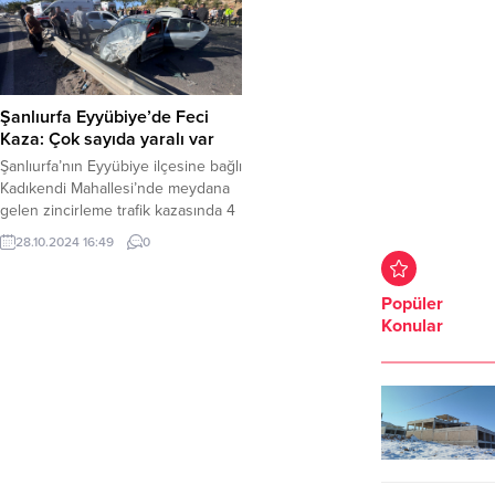
Şanlıurfa Eyyübiye’de Feci
Kaza: Çok sayıda yaralı var
Şanlıurfa’nın Eyyübiye ilçesine bağlı
Kadıkendi Mahallesi’nde meydana
gelen zincirleme trafik kazasında 4
araç karıştı. Akabe çıkışında
28.10.2024 16:49
0
gerçekleşen kazada, araçlar
birbirine çarparak feci bir kaza
meydana getirdi. Olayda 5 kişi
Popüler
yaralandı. Yaralılar, olay yerine
Konular
gelen itfaiye ekipleri tarafından
araçlardan çıkarılarak sağlık
ekiplerine teslim edildi. Yaralıların
durumu hakkında henüz net bir
bilgi...