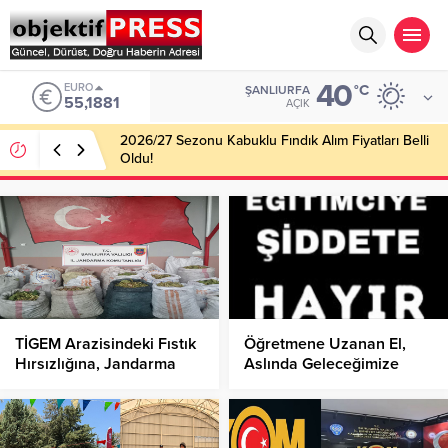
40
EURO
°C
ŞANLIURFA
55,1881
AÇIK
2026/27 Sezonu Kabuklu Fındık Alım Fiyatları Belli
Oldu!
TİGEM Arazisindeki Fıstık
Öğretmene Uzanan El,
Hırsızlığına, Jandarma
Aslında Geleceğimize
Operasyonu!
Uzanıyor!