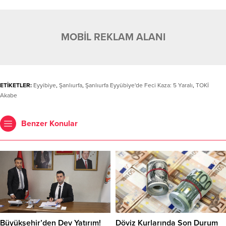
MOBİL REKLAM ALANI
ETİKETLER:
Eyyibiye
,
Şanlıurfa
,
Şanlıurfa Eyyübiye'de Feci Kaza: 5 Yaralı
,
TOKİ
Akabe
Benzer Konular
Büyükşehir’den Dev Yatırım!
Döviz Kurlarında Son Durum