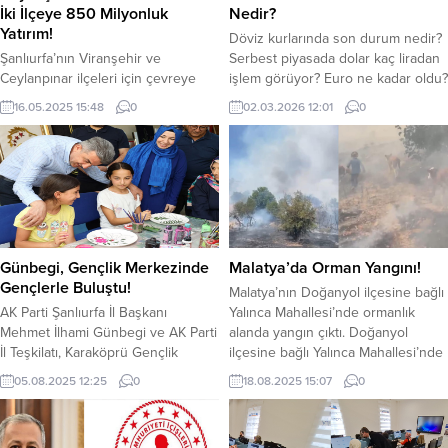
İki İlçeye 850 Milyonluk
Nedir?
Yatırım!
Döviz kurlarında son durum nedir?
Şanlıurfa’nın Viranşehir ve
Serbest piyasada dolar kaç liradan
Ceylanpınar ilçeleri için çevreye
işlem görüyor? Euro ne kadar oldu?
duyarlı, sürdürülebilir ve ekonomik
Haftanın ilk işlem gününde dolar,
16.05.2025 15:48
0
02.03.2026 12:01
0
bir atık yönetim sistemi kuruluyor.
güne hareketli başladı. Serbest
Şanlıurfa Büyükşehir Belediyesi
piyasada dolar yaklaşık 43.95 TL
tarafından hayata geçirilecek olan
civarında işlem görüyor. Jeopolitik
Viranşehir-Ceylanpınar Entegre Katı
riskler ve ekonomik gelişmeler
Atık Tesisi Projesi için sözleşme
döviz kurlarında dalgalanmaya
imzalandı. Toplam maliyeti 19,2
sebep oldu. Dolar saat 11.58
milyon Euro yani 850 milyon TL
itibariyle 43.96 TL’den işlem...
olan projenin inşaatına 6 ay sonra
Günbegi, Gençlik Merkezinde
Malatya’da Orman Yangını!
başlanacak. Şanlıurfa Büyükşehir...
Gençlerle Buluştu!
Malatya’nın Doğanyol ilçesine bağlı
AK Parti Şanlıurfa İl Başkanı
Yalınca Mahallesi’nde ormanlık
Mehmet İlhami Günbegi ve AK Parti
alanda yangın çıktı. Doğanyol
İl Teşkilatı, Karaköprü Gençlik
ilçesine bağlı Yalınca Mahallesi’nde
Merkezini ziyaret etti, Gençlik
henüz belirlenemeyen bir nedenler
05.08.2025 12:25
0
18.08.2025 15:07
0
Merkezinde gençlerle bir araya
ormanlık alanda yangın çıktı.
geldi. AK Parti Şanlıurfa İl Başkanı
Çevredekilerin ihbarı üzerine olay
Mehmet İlhami Günbegi gençlerle
yerine çok sayıda itfaiye ekipleri