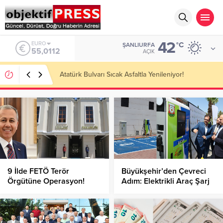
42
ALTIN
°C
ŞANLIURFA
6.519,97
AÇIK
Temmuzda IPARD III Kapsamında 634,3 Milyon Lira
Hibe Ödemesi Yapıldı!
9 İlde FETÖ Terör
Büyükşehir’den Çevreci
Örgütüne Operasyon!
Adım: Elektrikli Araç Şarj
İstasyonları Hizmete Girdi!