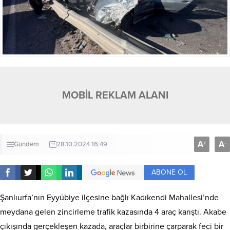
MOBİL REKLAM ALANI
A
A
+
-
Gündem
28.10.2024 16:49
ABONE OL
Şanlıurfa’nın Eyyübiye ilçesine bağlı Kadıkendi Mahallesi’nde
meydana gelen zincirleme trafik kazasında 4 araç karıştı. Akabe
çıkışında gerçekleşen kazada, araçlar birbirine çarparak feci bir