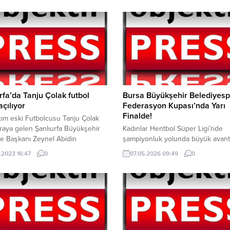
rfa’da Tanju Çolak futbol
Bursa Büyükşehir Belediyesp
açılıyor
Federasyon Kupası’nda Yarı
Finalde!
akım eski Futbolcusu Tanju Çolak
 araya gelen Şanlıurfa Büyükşehir
Kadınlar Hentbol Süper Ligi’nde
e Başkanı Zeynel Abidin
şampiyonluk yolunda büyük avant
l, yetenekli çocukların keşfedilip
sahibi olan Bursa Büyükşehir
.2023 16:47
0
07.05.2026 09:49
0
ig takımlarına katılımlarını sağlamak
Belediyespor, İstanbul’da düzenl
a kentte Tanju Çolak Futbol Okulu
50. Yıl Federasyon Kupası çeyrek
ağının müjdesini verdi. 15 yıl
finalinde Yenimahalle Belediyespo
Şanlıurfa ziyaretinde kentin büyük
26 mağlup ederek adını yarı finale
 olduğunu dile getiren Çolak
yazdırdı. Ligde en yakın rakibi ö
Beyazgül ile...
maç eksiğine rağmen bitime 3 maç
puan fark elde eden Bursa Büyükşe