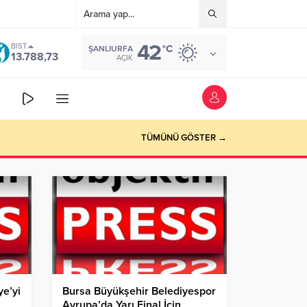
42
BIST
°C
ŞANLIURFA
13.788,73
AÇIK
TÜMÜNÜ GÖSTER →
ye’yi
Bursa Büyükşehir Belediyespor
Avrupa’da Yarı Final İçin