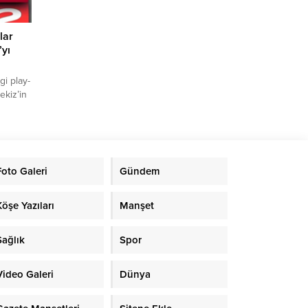
lar
’yı
i play-
ekiz’in
nuk
adyumu
r
şma,
Daniel
Foto Galeri
Gündem
e’nin
hie
Köşe Yazıları
Manşet
Sağlık
Spor
Video Galeri
Dünya