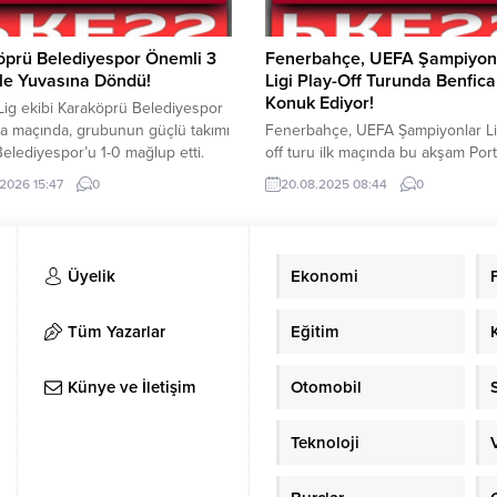
öprü Belediyespor Önemli 3
Fenerbahçe, UEFA Şampiyon
le Yuvasına Döndü!
Ligi Play-Off Turunda Benfica
Konuk Ediyor!
Lig ekibi Karaköprü Belediyespor
ta maçında, grubunun güçlü takımı
Fenerbahçe, UEFA Şampiyonlar Lig
 Belediyespor’u 1-0 mağlup etti.
off turu ilk maçında bu akşam Port
Lig 2. Grupta play off mücadelesi
köklü kulüplerinden Benfica’yı ko
.2026 15:47
0
20.08.2025 08:44
0
Karaköprü Belediyespor
ediyor. İstanbul’daki Chobani St
anda Silifke Belediyespor ile
Fenerbahçe Şükrü Saracoğlu Spo
ştı. Yağışın yoğun olduğu maçta
Kompleksi’nde oynanacak karşıla
rü Belediyespor maça hızlı
saat 22:00’de başlayacak. Maçta 
Üyelik
Ekonomi
 12. dakikada Fırat Sarı’nın attığı
Siebert düdük çalacak. Fenerbahç
0 öne...
muhtemel 11’i: İrfan Can Eğribayat,
Oosterwolde, Skriniar, Çağlar, Arc
Tüm Yazarlar
Eğitim
Brown, Amrabat, Fred, Szymanski,
Semedo, En-Nesyri,...
Künye ve İletişim
Otomobil
Teknoloji