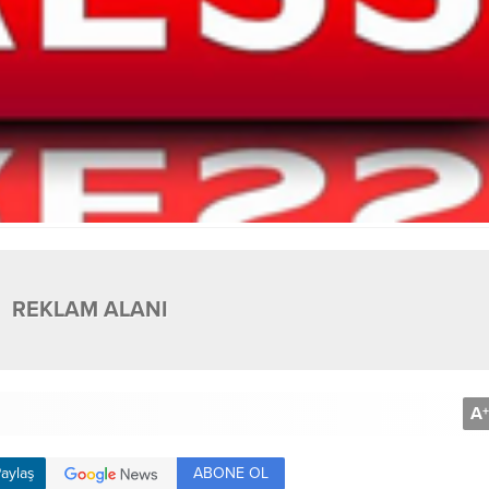
REKLAM ALANI
A
+
ABONE OL
aylaş