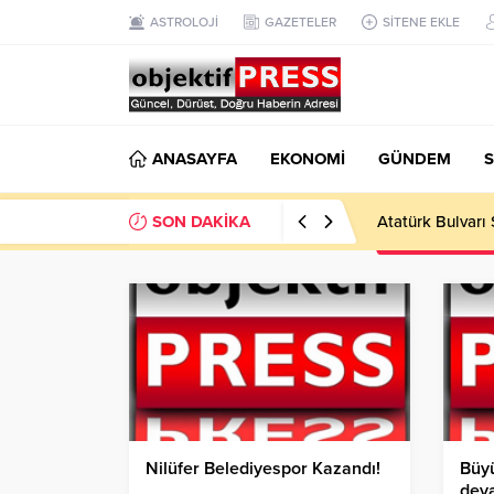
ASTROLOJİ
GAZETELER
SİTENE EKLE
ANASAYFA
EKONOMİ
GÜNDEM
S
SON DAKİKA
Temmuzda IPARD
Nilüfer Belediyespor Kazandı!
Büy
dev