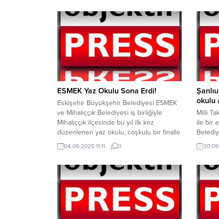
ESMEK Yaz Okulu Sona Erdi!
Şanlıu
okulu 
Eskişehir Büyükşehir Belediyesi ESMEK
ve Mihalıççık Belediyesi iş birliğiyle
Milli T
Mihalıççık ilçesinde bu yıl ilk kez
ile bir
düzenlenen yaz okulu, coşkulu bir finalle
Belediy
sona erdi. Futbol, voleybol, hentbol ve
Beyazgü
04.09.2025 11:11
0
20.09
İngilizce olmak üzere dört farklı branşta
süper l
gerçekleştirilen kurslara, 7-14 yaş
amacıyl
grubunda toplam 92 öğrenci katıldı. Yaz
kurulac
boyunca çocukların hem sportif hem de
önceki 
akademik...
bir köy
Başkan 