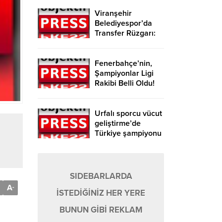
Viranşehir
Belediyespor’da
Transfer Rüzgarı:
Beş Oyuncu Birden
Kadroya Katıldı
Fenerbahçe’nin,
Şampiyonlar Ligi
Rakibi Belli Oldu!
Urfalı sporcu vücut
geliştirme’de
Türkiye şampiyonu
oldu
SIDEBARLARDA
A
-
İSTEDİĞİNİZ HER YERE
BUNUN GİBİ REKLAM