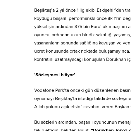
Beşiktaş’a 2 yıl önce 1.lig ekibi Eskişehir’den t
koyduğu başarılı performansla önce ilk 11’in değ
yükselişin ardından 375 bin Euro’luk maaşının ar
oyuncu, ardından uzun bir diz sakatlığı yaşamış
yaşananların sonunda sağlığına kavuşan ve yeni
ücret konusunda ortak noktada buluşamayınca, k
kontratını uzatmayacağı konuşulan Dorukhan iç
‘Sözleşmesi bitiyor’
Vodafone Park’ta önceki gün düzenlenen basın t
oynamayı Beşiktaş’ta istediği takdirde sözleşme
Allah yolunu açık etsin” cevabını veren Başkan Çe
Bu sözlerin ardından, başarılı oyuncunun menaj
takip ettiğini belirten Bulut,
“Dorukhan Toköz k