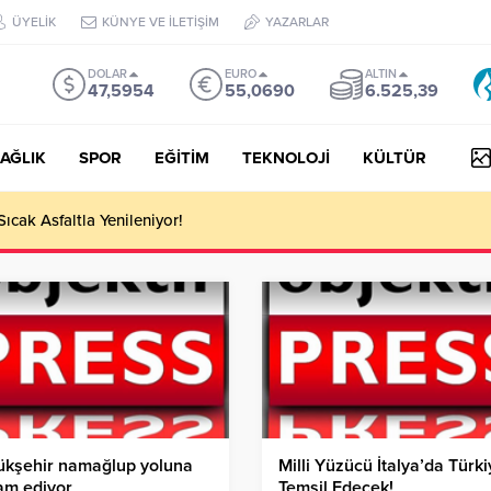
ÜYELİK
KÜNYE VE İLETİŞİM
YAZARLAR
DOLAR
EURO
ALTIN
47,5954
55,0690
6.525,39
AĞLIK
SPOR
EĞİTİM
TEKNOLOJİ
KÜLTÜR
 III Kapsamında 634,3 Milyon Lira Hibe Ödemesi Yapıldı!
ükşehir namağlup yoluna
Milli Yüzücü İtalya’da Türki
am ediyor
Temsil Edecek!