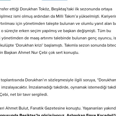
ransfer ettiği Dorukhan Toköz, Beşiktaş’taki ilk sezonunda ortaya
işilmez ismi olmuş ardından da Milli Takım’a yükselmişti. Kariyer
tırılması için yönetimden talepte bulunan ve olumlu yanıt alan ba
, o süreçte erken seçim yapılmış ve başkan değişmişti. Tüm bu
 yönetimden de maaş artırımı talebinde bulunan genç oyuncu, is
ulüpte ‘Dorukhan krizi’ başlamıştı. Takımla sezon sonunda bite
in Başkan Ahmet Nur Çebi çok sert konuştu.
oplantısında Dorukhan’ın sözleşmesiyle ilgili soruya, “Dorukhan
 imzalayacaktır. İmzalamadığı takdirde, oynamak istemediği takd
bi, net bir tavır sergiledi.
eri Ahmet Bulut, Fanatik Gazetesine konuştu. Yaşananları yakın
onusunda Beşiktaş’la görüşüyoruz. Asbaşkan Emre Kocadağ’l