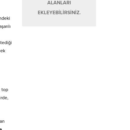
ALANLARI
EKLEYEBİLİRSİNİZ.
indeki
şarılı
tediği
cek
 top
irde,
dan
a