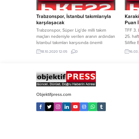
Trabzonspor, İstanbul takımlarıyla
Karak
karşılaşacak
Puan İ
Trabzonspor, Süper Lig'de milli takım
TFF 3. 
maçları nedeniyle verilen aranın ardından
25. haf
İstanbul takımları karşısında önemli
Silifke
karşılaşmalara çıkacak. Bordo-mavililerde
TFF 3. 
18.10.2020 12:05
0
16.03
milli ara, transferin son günlerinde
veren 
kadroya katılan Djaniny, Vitor Hugo,
deplasm
Fousseni Diabate gibi oyuncuların takıma
karşıla
adaptasyonu açısından olumlu geçerken
Karaköp
sakat oyuncular da bu arada takıma
başladı.
katılacak. Sezona transferlerin
golle 1-
tamamlanmaması ve sakat oyuncuların
Objektifpress.com
sayısının...