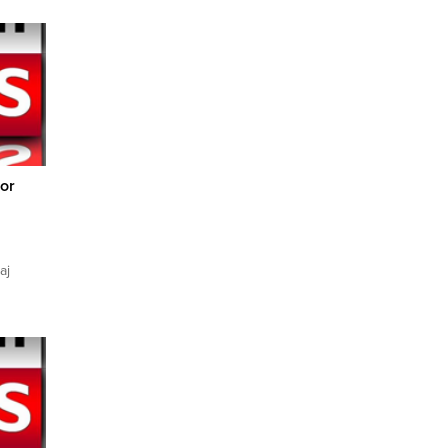
or
aj
enen
r’u 33-
nünde 1
 kala 4
hir...