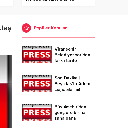
Avantajı Kaptı!
ktaş
Popüler Konular
Viranşehir
Belediyespor’dan
farklı tarife
Son Dakika |
Beşiktaş’ta Adem
Ljajic alarmı!
Ocak’ta transfer…
Büyükşehir’den
gençlere bir halı
saha daha