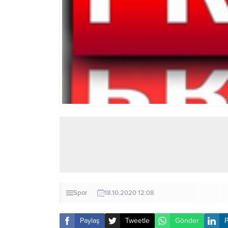
Spor
18.10.2020 12:08
Paylaş
Tweetle
Gönder
P