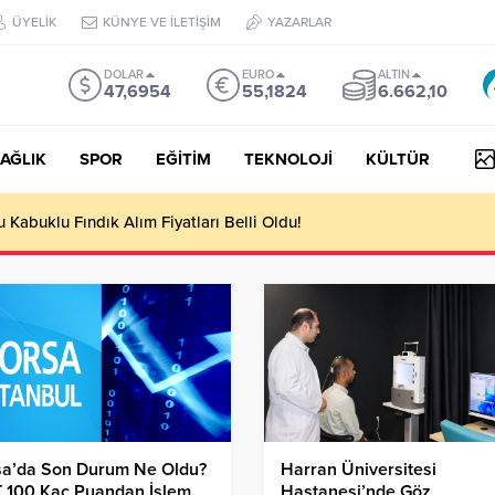
ÜYELİK
KÜNYE VE İLETİŞİM
YAZARLAR
DOLAR
EURO
ALTIN
47,6954
55,1824
6.662,10
AĞLIK
SPOR
EĞİTİM
TEKNOLOJİ
KÜLTÜR
Kabuklu Fındık Alım Fiyatları Belli Oldu!
sa’da Son Durum Ne Oldu?
Harran Üniversitesi
T 100 Kaç Puandan İşlem
Hastanesi’nde Göz