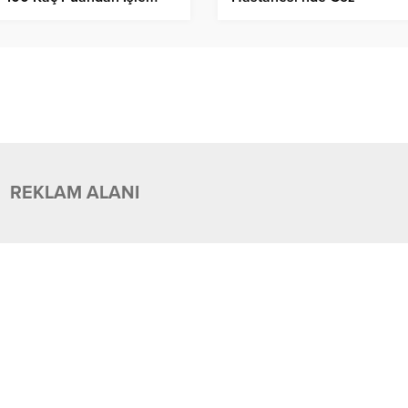
üyor?
Hastalıklarında Yeni Hizme
REKLAM ALANI