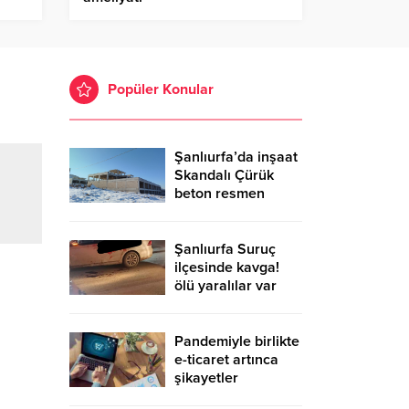
t
Popüler Konular
Şanlıurfa’da inşaat
Skandalı Çürük
beton resmen
belgelendi
Şanlıurfa Suruç
ilçesinde kavga!
ölü yaralılar var
Pandemiyle birlikte
e-ticaret artınca
şikayetler
de katlandı