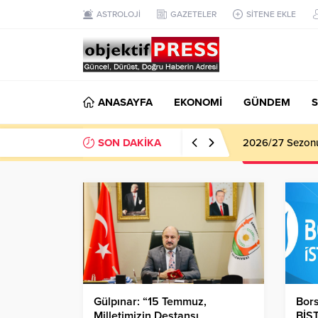
ASTROLOJİ
GAZETELER
SİTENE EKLE
ANASAYFA
EKONOMİ
GÜNDEM
S
SON DAKİKA
2026/27 Sezonu 
Gülpınar: “15 Temmuz,
Bor
Milletimizin Destansı
BİS