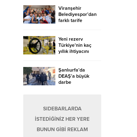
Viranşehir
Belediyespor’dan
farklı tarife
Yeni rezerv
Türkiye’nin kaç
yıllık ihtiyacını
karşılayacak?
Şanlıurfa’da
DEAŞ’a büyük
darbe
SIDEBARLARDA
İSTEDİĞİNİZ HER YERE
BUNUN GİBİ REKLAM