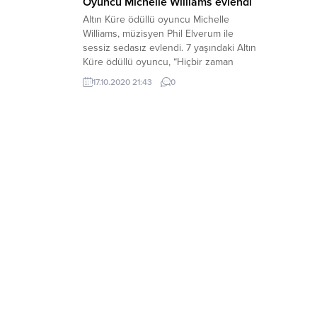
Oyuncu Michelle Williams evlendi
Altın Küre ödüllü oyuncu Michelle
Williams, müzisyen Phil Elverum ile
sessiz sedasız evlendi. 7 yaşındaki Altın
Küre ödüllü oyuncu, “Hiçbir zaman
aşktan vazgeçmedim. Phil’in beni seviş
17.10.2020 21:43
0
şekli de hayatımı böyle geçirme isteği
uyandırdı. Evlendik. Düğünümüz çok
özeldi. Artık iki kızım var” dedi