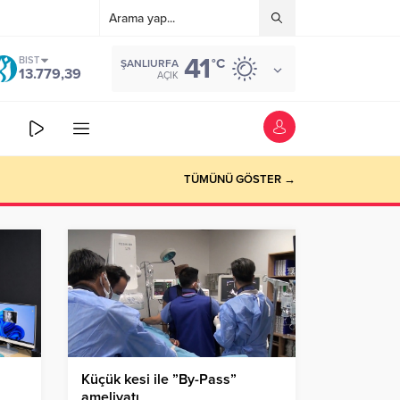
41
BIST
°C
ŞANLIURFA
13.779,39
AÇIK
TÜMÜNÜ GÖSTER →
Küçük kesi ile ”By-Pass”
ameliyatı