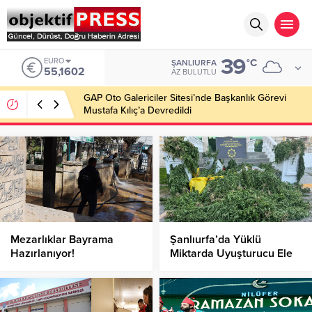
39
EURO
°C
ŞANLIURFA
55,1602
AZ BULUTLU
GAP Oto Galericiler Sitesi’nde Başkanlık Görevi
Mustafa Kılıç’a Devredildi
Mezarlıklar Bayrama
Şanlıurfa’da Yüklü
Hazırlanıyor!
Miktarda Uyuşturucu Ele
Geçirildi: 6 Kişi Gözaltında