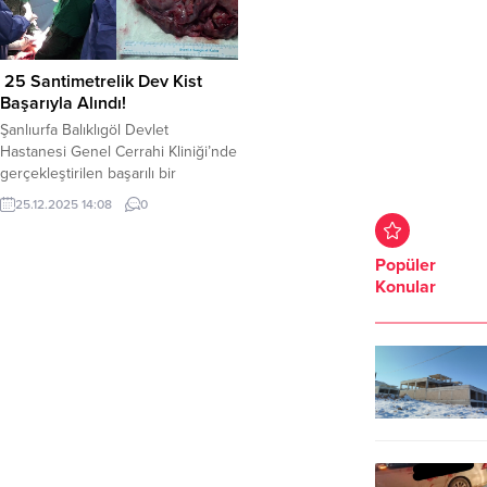
25 Santimetrelik Dev Kist
Başarıyla Alındı!
Şanlıurfa Balıklıgöl Devlet
Hastanesi Genel Cerrahi Kliniği’nde
gerçekleştirilen başarılı bir
operasyonla, karın boşluğunda
25.12.2025 14:08
0
yaklaşık 25 santimetre çapında
tespit edilen dev kist sorunsuz
şekilde çıkarıldı. Genel Cerrahi
Popüler
Uzmanı Op. Dr. Osman Sinan
Konular
Özsezen tarafından
gerçekleştirilen ameliyat, yaklaşık
bir ay önce karın ağrısı ve belirgin
şişkinlik şikâyetleriyle polikliniğe
başvuran hastada yapılan detaylı...